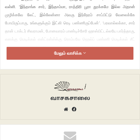
வள்ளி. ‘இந்தாங்க சார், இந்தாம்மா, ராத்திரி பூரா தூக்கமே இல்ல அதான்
முழிக்கவே லேட், இல்லேன்னா அவரு இந்நேரம் சாப்பிட்டு வேலைக்கே
போயிருப்பாரு, உங்களுக்கும் இட்லி ரெடி பண்ணிருப்பேன்’. ‘பரவால்லக்கா, சார்
தான் டாக்டர் சிவராமன், போனவாரம் பாண்டிச்சேரி ஹாஸ்பிட்டல்லயே பார்த்தாரு,
எனக்கு மெடிக்கல் என்ட்ரன்ஸ்க்கு ரொம்பவே ஹெல்ப் பண்ணி மெடிக்கல் சீட்
கெடைக்க வச்சதுக்கு இவரு தான் காரணம்’ என்றாள் அனிதா. ‘முகம் ஞாபகம்
மேலும் வாசிக்க
இருக்கு’ என்று மெல்லிய புன்னகையுடன் கைகள் தானாய் கூப்பி இறங்கியது
வள்ளிக்கு.
‘அதுக்கப்பறம் மறுபடியும் அதே மாதிரி ஏதும் நடக்கலேல’ என்றார் சிவராமன்.
‘இல்ல சார், மருந்தோ புண்ணியமோ மறுபடியும் நடக்கல, நடந்தா தாங்கிக்கிற
நெலமையும் இல்ல’ என்றபடி குழந்தையை வெறித்திருந்தாள் வள்ளி.
வாசகசாலை
Website
Facebook
‘கவலப்படாதீங்கக்கா ஆண்டவன் புண்ணியத்துல இனி ஏதும் நடக்காது’,
ஆசுவாசபடுத்தினாள் அனிதா. ‘புண்ணியம் இருந்தா ஏன்மா இப்டி இல்லாத
அதிசயமா எங்களுக்கு மட்டும் நடக்கணும். அதுவும் ஒருதடவ இல்ல,
மூத்தவனுக்கே மூணு தடவ. அவன் இப்போவே பாதி வெந்துபோய் தான்