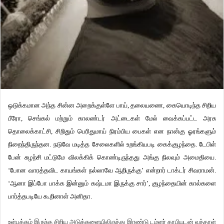
ஒடுக்கமான அந்த சின்ன அறைக்குள்ளே பாய், தலையணை, கையொடிந்த சிறிய
பீரோ, செங்கல் மற்றும் காலண்டர் அட்டைகள் மேல் வைக்கப்பட்ட அரசு
தொலைக்காட்சி, சிறிதும் பெரிதுமாய் நிரம்பிய பைகள் என நான்கு ஓரங்களும்
நிறைந்திருந்தன. நடுவே மடித்த சேலைகளில் உறங்கியபடி கைக்குழந்தை. டேபிள்
பேன் சுழற்சி மட்டுமே விலக்கிக் கொண்டிருந்தது அங்கு நிலவும் அமைதியை.
‘போன வாரத்தவிட காயங்கள் நல்லாவே ஆறிருக்கு’ என்றார் டாக்டர் சிவராமன்.
‘ஆனா இப்போ பாக்க இன்னும் கஷ்டமா இருக்கு சார்’, குழந்தையின் கால்களை
பார்த்தபடியே கூறினாள் அனிதா.
உள்பக்கம் இருந்த சிறிய அடுக்களையிலிருந்து இரண்டு டம்ளர் காபியுடன் வந்தாள்