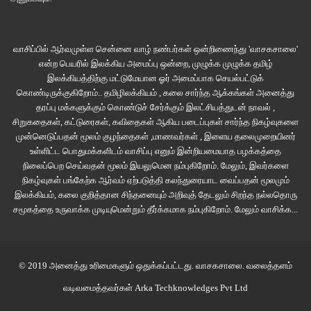
ஒருவகைல சொந்தம் தான் டாக்டர், ஆனாலும் எங்க பூர்வீகத்தில இந்த மாதிரி
யாருக்கும் நான் கேள்விப்படல’.
வாசிப்பில் ஆர்வமுள்ள சென்னை வாழ் நண்பர்கள் ஒன்றிணைந்து 'வாசகசாலை'
‘ஓ.. சொந்தமா! உங்க நேரடி வழில இல்லைனாலும் ரெண்டு பேரோட தூரத்து
என்ற பெயரில் இலக்கிய அமைப்பு ஒன்றை, முழுக்க முழுக்க தமிழ்
சொந்தங்கள்ல இந்த மாதிரி ஏதும் நெருப்பு, சூடு சம்பந்தமா ஏதும் நோய்,
இலக்கியத்திற்கு மட்டுமேயான ஓர் அமைப்பாக செயல்பட்டுக்
அறிகுறிகள் இருந்திருக்கா?’. ‘அப்டி ஏதும் இல்லையே…’ என்று எதிரில்
கொண்டிருக்குகிறோம்.. தமிழிலக்கியம் , கலை சார்ந்த ஆக்கங்கள் அனைத்து
தரப்பு மக்களுக்கும் கொண்டுச் சேர்க்கும் இலட்சியத்துடன் நாவல் ,
தூங்கிக்கொண்டிருக்கும் ராகுல் கால் தழும்புகளை பார்த்தபடி
சிறுகதைகள், கட்டுரைகள், கவிதைகள் ஆகிய படைப்புகள் சார்ந்த நிகழ்வுகளை
யோசித்துக்கொண்டிருந்தார் சண்முகம். புருவங்கள் லேசாக சுருங்கி மீண்டு
முன்னெடுப்பதன் மூலம் குழந்தைகள் ,மாணவர்கள் , இளைய தலைமுறையினர்
வந்தன. எங்க வழில ஒரு தாத்தா இருக்கார், முழுக்கை ஜிப்பா போட்டுருப்பார்,
உள்ளிட்ட பொதுமக்களிடம் வாசிப்பு எனும் இன்றியமையாத பழக்கத்தை
அவரு கைல நான் தழும்ப பாத்திருக்கேன். கிட்டத்தட்ட இதோ சுரேஷ் ராகுல் மேல
நிலைப்பெற செய்வதன் மூலம் இயலுமென நம்புகிறோம். மேலும், இவர்களை
நிகழ்வுகள் பங்கேற்க ஆர்வம் ஏற்படுத்தி கலந்துரையாட வைப்பதன் மூலமும்
இருக்கிற மாதிரியான தீ காய தழும்புதான்’.
இலக்கியம், கலை குறித்தான சிந்தனையும் அறிவுத் தேடலும் சிறந்த நல்லதொரு
சமூகத்தை உருவாக்க முடியுமென்றும் தீர்க்கமாக நம்புகிறோம்.
மேலும் வாசிக்க...
டாக்டர், அனிதா, சண்முகம் மூவருக்கும் காபி டம்ளர் கொடுத்து, ‘இங்க வாடா
சுரேஷ்’ என சண்முகத்திடம் இருந்து கையில் தூக்கிக்கொண்டாள் வள்ளி. ‘நீங்க
குடிங்க’.
© 2019 அனைத்து உரிமைகளும் ஒதுக்கப்பட்டது.
வாசகசாலை
. வலைத்தளம்
வடிவமைத்தவர்கள்
Arka Techknowledges Pvt Ltd
‘வள்ளி உனக்கு ஆவுடையானூர் தாத்தா ஞாபகம் இருக்கா?’,