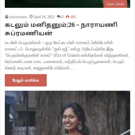
தொடர்கள்
வாசகசாலை
April 16, 2022
0
484
கடலும் மனிதனும்;26 – நாராயணி
சுப்ரமணியன்
கடலின் பெருமரங்கள் – ஒரு வேட்டையின் சாசனம் ப்ளீஸ்டோசீன்
காலகட்டம். பொதுவழக்கில் “ஐஸ் ஏஜ்” என்று அறியப்படுகிற இது
“பெருவிலங்குகளின் காலம்” (Era of Giants) என்கிறார்கள் விஞ்ஞானிகள்.
பிரம்மாண்டமான சடை யானைகள், கத்திப்பல் பெரும்பூனைகள், பெரும்
ஸ்லாத் கரடிகள், ஜைஜாண்டோபிதிகஸ்…
மேலும் வாசிக்க