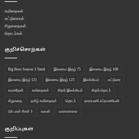
கவிதைகள்
கட்டுரைகள்
சிறுகதைகள்
தொடர்கள்
குறிச்சொற்கள்
Big Boss Season 3 Tamil
இணைய இதழ் 75
இணைய இதழ் 100
இணைய இதழ் 121
இணைய இதழ் 125
இலக்கியம்
கட்டுரை
கமலதேவி
கவிதைகள்
சிறார் இலக்கியம்
சிறார் தொடர்
சிறுகதை
தமிழ் கவிதைகள்
தொடர்
நாராயணி சுப்ரமணியன்
பிக் பாஸ் சீசன் 3
வளன்
வாசகசாலை
குறிப்புகள்