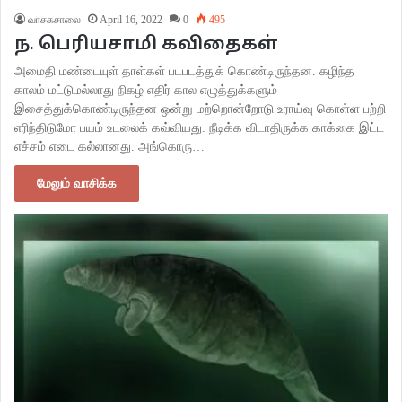
வாசகசாலை
April 16, 2022
0
495
ந. பெரியசாமி கவிதைகள்
அமைதி மண்டையுள் தாள்கள் படபடத்துக் கொண்டிருந்தன. கழிந்த
காலம் மட்டுமல்லாது நிகழ் எதிர் கால எழுத்துக்களும்
இசைத்துக்கொண்டிருந்தன ஒன்று மற்றொன்றோடு உராய்வு கொள்ள பற்றி
எரிந்திடுமோ பயம் உடலைக் கவ்வியது. நீடிக்க விடாதிருக்க காக்கை இட்ட
எச்சம் எடை கல்லானது. அங்கொரு…
மேலும் வாசிக்க