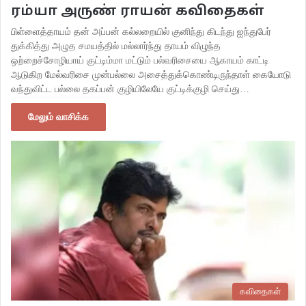
ரம்யா அருண் ராயன் கவிதைகள்
பிள்ளைத்தாயம் தன் அப்பன் கல்லறையில் குனிந்து கிடந்து ஐந்துபேர்
துக்கித்து அழுத சமயத்தில் மல்லார்ந்து தாயம் விழுந்த
ஒற்றைச்சோழியாய் குட்டிம்மா மட்டும் பல்வரிசையை ஆகாயம் காட்டி
ஆடுகிற மேல்வரிசை முன்பல்லை அசைத்துக்கொண்டிருந்தாள் கையோடு
வந்துவிட்ட பல்லை தகப்பன் குழியிலேயே குட்டிக்குழி செய்து…
மேலும் வாசிக்க
கவிதைகள்