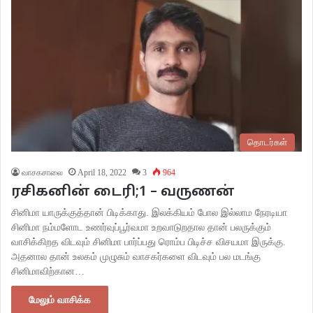
தொடர்கள்
வாசகசாலை
April 18, 2022
3
964
ரசிகனின் டைரி;1 – வருணன்
சினிமா யாருக்குத்தான் பிடிக்காது. இலக்கியம் போல இல்லாம நேரடியா
சினிமா நம்மளோட உணர்வுப்பூர்வமா உறவாடுறதால தான் பலருக்கும்
வாசிக்கிறத விடவும் சினிமா பார்ப்பது ரொம்ப பிடிச்ச விசயமா இருக்கு.
அதனால தான் உலகம் முழுசும் வாசகர்களை விடவும் பல மடங்கு
சினிமாவிற்கான…
மேலும் வாசிக்க