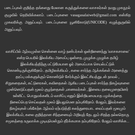
படைப்புகள் குறித்த தங்களது மேலான கருத்துக்களை வாசகர்கள் நமது
முகநூல்
குழுவில்
தெரிவிக்கலாம். படைப்புகளை
vasagasalaiweb@gmail.com
என்கிற
முகவரிக்கு அனுப்பவும். படைப்புகளை
யூனிகோடு(UNICODE)
எழுத்துருவில்
அனுப்பவும்.
வாசிப்பில் ஆர்வமுள்ள சென்னை வாழ் நண்பர்கள் ஒன்றிணைந்து 'வாசகசாலை'
என்ற பெயரில் இலக்கிய அமைப்பு ஒன்றை, முழுக்க முழுக்க தமிழ்
இலக்கியத்திற்கு மட்டுமேயான ஓர் அமைப்பாக செயல்பட்டுக்
கொண்டிருக்குகிறோம்.. தமிழிலக்கியம் , கலை சார்ந்த ஆக்கங்கள் அனைத்து
தரப்பு மக்களுக்கும் கொண்டுச் சேர்க்கும் இலட்சியத்துடன் நாவல் ,
சிறுகதைகள், கட்டுரைகள், கவிதைகள் ஆகிய படைப்புகள் சார்ந்த நிகழ்வுகளை
முன்னெடுப்பதன் மூலம் குழந்தைகள் ,மாணவர்கள் , இளைய தலைமுறையினர்
உள்ளிட்ட பொதுமக்களிடம் வாசிப்பு எனும் இன்றியமையாத பழக்கத்தை
நிலைப்பெற செய்வதன் மூலம் இயலுமென நம்புகிறோம். மேலும், இவர்களை
நிகழ்வுகள் பங்கேற்க ஆர்வம் ஏற்படுத்தி கலந்துரையாட வைப்பதன் மூலமும்
இலக்கியம், கலை குறித்தான சிந்தனையும் அறிவுத் தேடலும் சிறந்த நல்லதொரு
சமூகத்தை உருவாக்க முடியுமென்றும் தீர்க்கமாக நம்புகிறோம்.
மேலும் வாசிக்க...