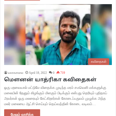
கவிதைகள்
வாசகசாலை
April 18, 2022
0
719
மெளனன் யாத்ரிகா கவிதைகள்
ஒரு பறவையால் மட்டுமே விதைக்க முடிந்த மரம் சமவெளி மக்களுக்கு
மலையின் தேனும் கிழங்கும் மிளகும் பிடிக்கும் என்பது தெரியும் புதிதாய்
அவர்கள் ஒரு மலரையும் கேட்கிறார்கள் கோடைப்பருவம் முழுக்க அந்த
மலர் மலையை ஆட்சி செய்யும் தெய்வத்தின் கோடை வடிவம்…
மேலும் வாசிக்க