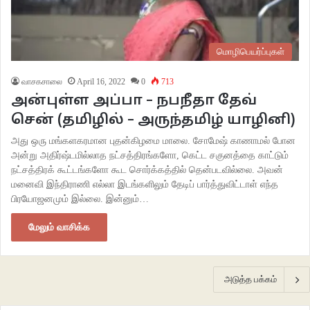
மொழிபெயர்ப்புகள்
வாசகசாலை
April 16, 2022
0
713
அன்புள்ள அப்பா – நபநீதா தேவ்
சென் (தமிழில் – அருந்தமிழ் யாழினி)
அது ஒரு மங்களகரமான புதன்கிழமை மாலை. சோமேஷ் காணாமல் போன
அன்று அதிர்ஷ்டமில்லாத நட்சத்திரங்களோ, கெட்ட சகுனத்தை காட்டும்
நட்சத்திரக் கூட்டங்களோ கூட சொர்க்கத்தில் தென்படவில்லை. அவன்
மனைவி இந்திராணி எல்லா இடங்களிலும் தேடிப் பார்த்துவிட்டாள் எந்த
பிரயோஜனமும் இல்லை. இன்னும்…
மேலும் வாசிக்க
அடுத்த பக்கம்