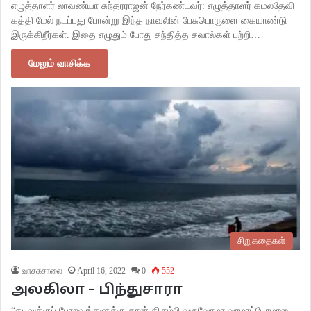
எழுத்தாளர் லாவண்யா சுந்தரராஜன் நேர்கண்டவர்: எழுத்தாளர் கமலதேவி
கத்தி மேல் நடப்பது போன்று இந்த நாவலின் பேசுபொருளை கையாண்டு
இருக்கிறீர்கள். இதை எழுதும் போது சந்தித்த சவால்கள் பற்றி…
மேலும் வாசிக்க
சிறுகதைகள்
வாசகசாலை
April 16, 2022
0
552
அலகிலா – பிந்துசாரா
“கடலுக்குப் போறவங்களுக்கு தான் திரும்பி வருவோமா வரமாட்டோமானு