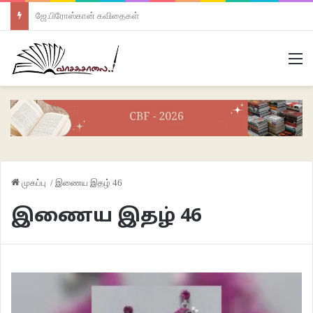
ஜே.பிரோஸ்கான் கவிதைகள்
M
முகப்பு
/
இணைய இதழ் 46
இணைய இதழ் 46