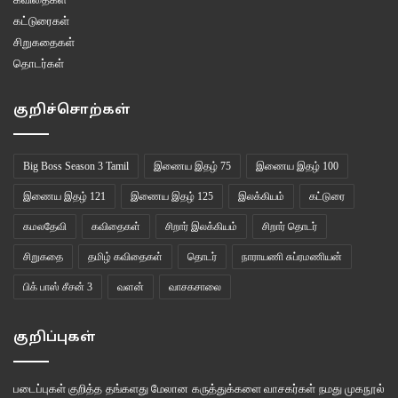
கட்டுரைகள்
சிறுகதைகள்
தொடர்கள்
குறிச்சொற்கள்
Big Boss Season 3 Tamil
இணைய இதழ் 75
இணைய இதழ் 100
இணைய இதழ் 121
இணைய இதழ் 125
இலக்கியம்
கட்டுரை
கமலதேவி
கவிதைகள்
சிறார் இலக்கியம்
சிறார் தொடர்
சிறுகதை
தமிழ் கவிதைகள்
தொடர்
நாராயணி சுப்ரமணியன்
பிக் பாஸ் சீசன் 3
வளன்
வாசகசாலை
குறிப்புகள்
படைப்புகள் குறித்த தங்களது மேலான கருத்துக்களை வாசகர்கள் நமது
முகநூல்