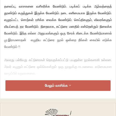
தலைப்பு, வாசகனை வசீகரிக்க வேண்டும். படிக்கப் படிக்க ஆர்வத்தைத்
தூண்டும் கருத்துகள் இருக்க வேண்டும். நடை எளிமையாக இருக்க வேண்டும்.
எழுதப்பட்ட சொற்கள் ரசிக்க வைக்க வேண்டும். செய்திகளும், விவரங்களும்
வியப்பைத் தர வேண்டும். நிறைவாக, கட்டுரை மனதில் என்றென்றும் நிலைக்க
வேண்டும். இந்த எல்லா அனுபவங்களும் ஒரு சேரக் கிடைக்க வேண்டுமானால்
மு.இராமனாதன் எழுதிய கட்டுரை நூல் ஒன்றை நீங்கள் கையில் எடுக்க
வேண்டும் !!
அவரது பல்வேறு கட்டுரைகள் தொகுக்கப்பட்டு பயனுள்ள நூல்களாகி உள்ளன.
அவர் எழுதும் கட்டுரை ஒவ்வொன்றும் ஒரு நூலுக்கு ஈடானவை. கடுமையான
உழைப்பில் உருவானவை.
மேலும் வாசிக்க
தினமும் நம் கண்ணில் படும் சில செய்திகளை, அடிக்கடி சந்திக்கும்
சிக்கல்களை, நமக்கு நேரும் அனுபவங்களைக் காலம், நேரம் கருதி நாம் கடந்து
போய்விடுவது உண்டு. ஆனால், அந்தச் செய்திகள் நம்மைக் கடந்து போவதில்லை.
அவை நம் மனதின் ஏதோ ஒரு மூலையில் இருந்து உறுத்திக்கொண்டே இருக்கும்.
இராமனாதன் அப்படிப்பட்ட விஷயங்களைக் கண்டறிந்து, அவை பற்றிய