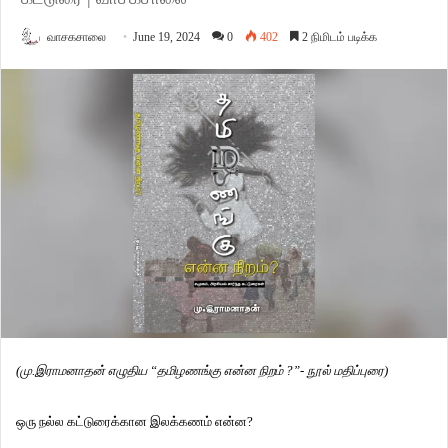
வாசகசாலை
June 19, 2024
0
402
2 நிமிடம் படிக்க
(மு.இராமனாதன் எழுதிய “தமிழணங்கு என்ன நிறம் ?”- நூல் மதிப்புரை)
ஒரு நல்ல கட்டுரைக்கான இலக்கணம் என்ன?