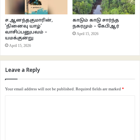
தோன்றுவது இந்த நூலின் சிறப்பு.
ச.ஆனந்தகுமாரின்,
காடும் காடு சார்ந்த
சமூக அக்கறையும், சிறந்த மொழியாளுமையும், மானுடம் பற்றிய சீரிய
’நினைவு யாழ்’
நகரமும் – கேபிஆர்
சிந்தனைகளும் கொண்ட மு.இராமனாதன், தமிழ் கூறும் நல்லுலகம் போற்றத்
வாசிப்பனுபவம் –
April 15, 2026
தகுதியானவர் என்பதற்கு அவரது இந்தக் கட்டுரைகளே சாட்சி.
யமக்குன்று
April 15, 2026
நூல்: தமிழணங்கு என்ன நிறம்?
ஆசிரியர்: மு.இராமனாதன்
Leave a Reply
வெளியீடு: பாரதி புத்தகாலயம்
பக்கங்கள்: 176 விலை: ரூ.170
தொடர்புக்கு: 7, இளங்கோ சாலை
Your email address will not be published.
Required fields are marked
*
தேனாம்பேட்டை, சென்னை – 600018
C
தொலைபேசி: 044-24332424, 24330024
o
*******
m
m
–
snntamil@gmail.com
–
e