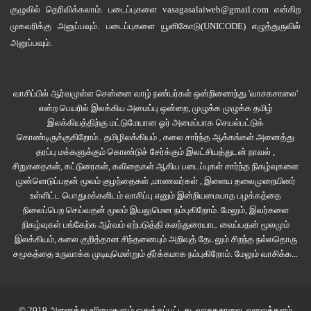
குழுவில்
தெரிவிக்கலாம். படைப்புகளை
vasagasalaiweb@gmail.com
என்கிற
முகவரிக்கு அனுப்பவும். படைப்புகளை
யூனிகோடு(UNICODE)
எழுத்துருவில்
அனுப்பவும்.
வாசிப்பில் ஆர்வமுள்ள சென்னை வாழ் நண்பர்கள் ஒன்றிணைந்து 'வாசகசாலை'
என்ற பெயரில் இலக்கிய அமைப்பு ஒன்றை, முழுக்க முழுக்க தமிழ்
இலக்கியத்திற்கு மட்டுமேயான ஓர் அமைப்பாக செயல்பட்டுக்
கொண்டிருக்குகிறோம்.. தமிழிலக்கியம் , கலை சார்ந்த ஆக்கங்கள் அனைத்து
தரப்பு மக்களுக்கும் கொண்டுச் சேர்க்கும் இலட்சியத்துடன் நாவல் ,
சிறுகதைகள், கட்டுரைகள், கவிதைகள் ஆகிய படைப்புகள் சார்ந்த நிகழ்வுகளை
முன்னெடுப்பதன் மூலம் குழந்தைகள் ,மாணவர்கள் , இளைய தலைமுறையினர்
உள்ளிட்ட பொதுமக்களிடம் வாசிப்பு எனும் இன்றியமையாத பழக்கத்தை
நிலைப்பெற செய்வதன் மூலம் இயலுமென நம்புகிறோம். மேலும், இவர்களை
நிகழ்வுகள் பங்கேற்க ஆர்வம் ஏற்படுத்தி கலந்துரையாட வைப்பதன் மூலமும்
இலக்கியம், கலை குறித்தான சிந்தனையும் அறிவுத் தேடலும் சிறந்த நல்லதொரு
சமூகத்தை உருவாக்க முடியுமென்றும் தீர்க்கமாக நம்புகிறோம்.
மேலும் வாசிக்க...
© 2019 அனைத்து உரிமைகளும் ஒதுக்கப்பட்டது.
வாசகசாலை
. வலைத்தளம்