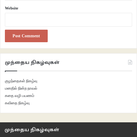
இருக்கிங்க. ஜூன் 5-ஆம் தேதி நீங்கள் ஆர்டர் போட்ருக்கிங்க. ஜூன் 10- ஆம்
Website
தேதி டெலிவரி ஆகி இருக்கு. சிஸ்டம்ல அப்டேட் ஆகி இருக்கு மேடம்’
அதுவரையிலும் என்னிடம் இருந்த பொறுமை என்னை விட்டுத் தள்ளிச்
சென்றது.
‘சார்… ஆன்லைன் பேமெண்ட் பண்ணதால இப்படி பொறுப்பில்லாமல் பதில்
சொல்லாதிங்க. டெலிவரி அப்டேட் பண்ணனும்னு யார்கிட்டயாவது
முந்தைய நிகழ்வுகள்
கொடுத்துடுவிங்களா? கேஷ் ஆன் டெலிவரி ஆப்ஷன்ல ஆர்டர் போட்டிருந்தால்
இப்படிப் பேசுவிங்களா?’
குழந்தைகள் நிகழ்வு
மனதில் நின்ற நாவல்
‘புரியுது மேடம்.. நீங்க ஜூன் 15-ஆம் தேதி கம்ப்ளைண்ட் பண்ணி
கதை வழி பயணம்
இருக்கிங்க. ஜூன் 5 ஆம் தேதி…….’
கவிதை நிகழ்வு
‘சார், அதெல்லாம் தெரியுது. பார்சல் எனக்குக் கிடைக்கல. 1500 ரூபாய்.
ஆன்லைன் பேமெண்ட் பண்ணி இருக்கு. சும்மா இல்ல. பார்சல் யார்கிட்ட
முந்தைய நிகழ்வுகள்
கொடுத்தாங்க. இல்ல டெலிவரி பண்ணது யாரு? இந்த டீடெயில் மட்டும்