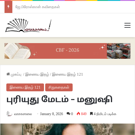
ஜே.பிரோஸ்கான் கவிதைகள்
M
முகப்பு
/
இணைய இதழ்
/
இணைய இதழ் 121
இணைய இதழ் 121
சிறுகதைகள்
புரியுது மேடம் – மனுஷி
வாசகசாலை
January 8, 2026
0
849
4 நிமிடம் படிக்க