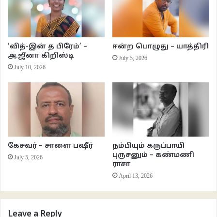
‘என்ன கம்ப்ளைண்ட் மேடம்?’
‘பார்சல் இன்னும் வரல சார். மிஸ்ஸிங் கம்ப்ளைண்ட்
‘வித்-இன் த பிரேம்’ –
ஈன்ற பொழுது – யாத்திரி
கொடுத்திருத்திருந்தோம்’
அ.ஜீனா கிறிஸ்டி
July 5, 2026
July 10, 2026
‘புரியுது மேடம். நான் செக் பண்ணி பார்க்கறேன்’
எதிர் முனையில் சில நிமிட மௌனம். பிறகு..
‘ஹலோ மேடம்… நீங்க ஜூன் 5-ஆம் தேதி ஒரு ஹெட்போன் ஆர்டர்
போட்டிருக்கிங்க. ஜூன் 10-ஆம் தேதி உங்களுக்கு டெலிவரி ஆகி இருக்கு மேடம்’
கேசவர் – சாளை பஷீர்
நம்பியும் கருப்பாயி
புருசனும் – கண்மணி
July 5, 2026
‘இல்ல சார். பார்சல் நான் வாங்கல. அதுக்காகத்தான் கம்ப்ளைண்ட்
ராசா
பண்ணி இருக்கேன்’
April 13, 2026
‘புரியுது மேடம். ஆனால் ஜூன் 10-ஆம் தேதி டெலிவரி ஆகி இருக்குனு
அப்டேட் ஆகி இருக்கு மேடம்’
Leave a Reply