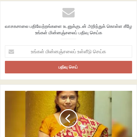
லோன் வேண்டாம் என்றாலும் காதில் வாங்காதவர்கள் போல, என் பெயரைக்
கேட்டு உறுதிப்படுத்திக் கொண்டபின், ‘உங்களுக்கு ஒன்றரை லட்சம் ரூபாய்
பர்சனல் லோன் அலாட் ஆகி இருக்கு மேடம்.. டாகுமெண்ட்ஸ் எதுவுமே கொடுக்க
வாசகசாலை பதிவேற்றங்களை உடனுக்குடன் அறிந்துக் கொள்ள கீழே
வேண்டாம். உங்களுக்கு ஓக்கேன்னா ப்ராசஸ் பண்ணிடலாம் மேடம். ஓக்கே
உங்கள் மின்னஞ்சலைப் பதிவு செய்க
என்றால் சொல்லுங்க டீடெயில் செக் செய்துட்டு அப்ரூவ் பண்ணிடலாம். 48
ஹவர்ஸ்ல உங்களுக்கு அமவுண்ட் கிரெடிட் ஆகிடும்’ – என்று
உங்கள்
ஒப்பித்துவிடுவார்கள். எவ்வளவு தொகை கிரெடிட் ஆகும், டாகுமெண்ட் சார்ஜ்
மின்னஞ்சலைப்
எவ்வளவு, மாதம் எவ்வளவு ஈஎம்ஐ கட்ட வேண்டும் என்ற எல்லா தகவல்களைச்
உள்ளீடு
சொல்லி முடிக்கும் வரை காத்திருப்பேன். பிறகு, ‘இவ்ளோ காசை வச்சிட்டு நான்
செய்க
என்ன பண்றது தெரியல மேடம். இப்போ தேவைப்படல. தேவைப்படும்போது
நிச்சயமாக நான் சொல்றேன்’ என்று சொன்னதும், ‘சரிங்க மேடம்..
தேவைப்பட்டால் நிச்சயமாகக் கூப்பிடுங்க’ என்றபடி அழைப்பு துண்டிக்கப்படும்.
அப்படியொரு அழைப்பாகத்தான் இருக்கும் என்ற எண்ணத்துடன் இந்த
அழைப்பை எடுத்து ‘ஹலோ’ சொன்னேன். எதிர்முனையில் ஆண் குர தான்.
‘ஹலோ சார்’ என்று சொல்லவில்லை. அது ஒரு சின்ன ஆறுதல்.