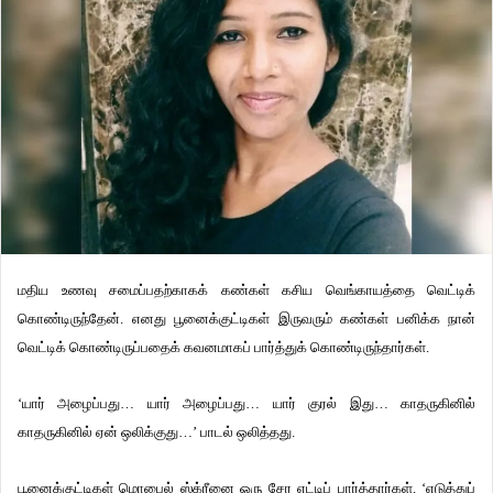
மதிய உணவு சமைப்பதற்காகக் கண்கள் கசிய வெங்காயத்தை வெட்டிக்
கொண்டிருந்தேன். எனது பூனைக்குட்டிகள் இருவரும் கண்கள் பனிக்க நான்
வெட்டிக் கொண்டிருப்பதைக் கவனமாகப் பார்த்துக் கொண்டிருந்தார்கள்.
‘யார் அழைப்பது… யார் அழைப்பது… யார் குரல் இது… காதருகினில்
காதருகினில் ஏன் ஒலிக்குது…’ பாடல் ஒலித்தது.
பூனைக்குட்டிகள் மொபைல் ஸ்க்ரீனை ஒரு சேர எட்டிப் பார்த்தார்கள். ‘எடுத்துப்