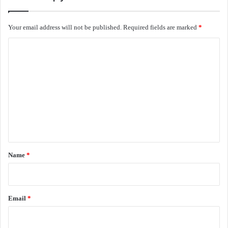
‘வரல சார். சரி பரவால்ல. டெலிவரி யார் கிட்ட கொடுத்தாங்க? அந்த
Your email address will not be published.
Required fields are marked
*
டீடெயில் தர முடியுமா…?’
C
‘அது தெரியல மேடம். ஆனால், ஜூன் 10-ஆம் தேதி டெலிவரி ஆகி
o
இருக்கு மேடம். சிஸ்டம்ல அப்டேட் ஆகி இருக்கு’
m
m
‘சார், டெலிவரி பர்சன் நம்பர் கொடுங்க. யார்கிட்ட கொடுத்தாங்க அப்படீனு
e
கேட்டுக்கறேன்’
n
‘சாரி மேடம். அந்த டீடெயில் எங்க சிஸ்டம்ல இல்ல மேடம். ஆனால் ஜூன் 10
t
-ம் தேதி டெலிவரி ஆகி இருக்கு மேடம்’
*
Name
*
‘உங்களுக்குப் புரியுதா இல்லையா சார்..? டெலிவரி ஆகல அப்படினுதான்
என் கம்ப்ளைண்ட். நான் வாங்கல. ஒருவேளை டெலிவரி பண்ண வந்திருந்தால்
Email
*
என் நம்பருக்குக் கால் பண்ணி இருப்பாங்க. எனக்கு அப்படி எந்த காலும் வரல’
‘புரியுது மேடம். ஜூன் 15-ஆம் தேதி நீங்க கம்ப்ளைண்ட் பண்ணி