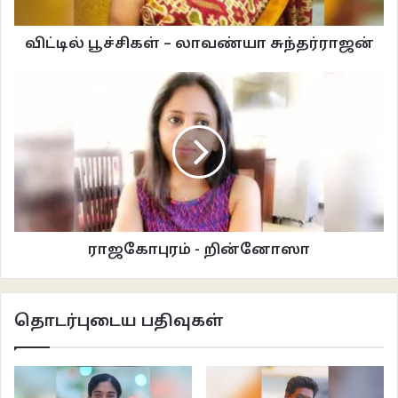
அவர் பணிசெய்யும் ஆன்லைன் வெப்சைட்டின் பெயரைக் குறிப்பிட்டு அவர்
பெயரையும் சொல்லி அறிமுகப்படுத்திக் கொண்டார். அப்போதுதான் ஞாபகம்
விட்டில் பூச்சிகள் – லாவண்யா சுந்தர்ராஜன்
வந்தது. ஐந்து நாட்களுக்கு முன்பு தோழி ஒருவர் எனக்காக ஆன்லைனில்
எனக்கொரு பிறந்தநாள் பரிசை ஆர்டர் செய்திருந்தார். சர்ப்ரைஸாக என்னை
வந்து சேர வேண்டும் என்று நினைத்த தோழிக்குச் சர்ப்ரைஸ் கொடுத்துவிட்டது
அந்த ஆர்டர்.
டெலிவரி தேதி தாண்டியும் பொருள் வந்து சேரவில்லை. பொருள் மிஸ்ஸிங்
என அந்த வெப்சைட்டில் புகார் அளித்திருக்கிறார். அதற்கான அழைப்புதான் இது.
ஏற்கனவே இப்படியொரு அழைப்பு வருமென தோழி சொல்லி இருந்தது
ராஜகோபுரம் - றின்னோஸா
நினைவுக்கு வரவே.. ‘சொல்லுங்க சார்…’ என்று சொன்னேன்.
‘மேடம்… நீங்க ஜூன் 15-ஆம் தேதி எங்க வெப்சைட்டில் கம்ப்ளைண்ட்
தொடர்புடைய பதிவுகள்
பண்ணி இருக்கிங்க..’
‘ஆமா’