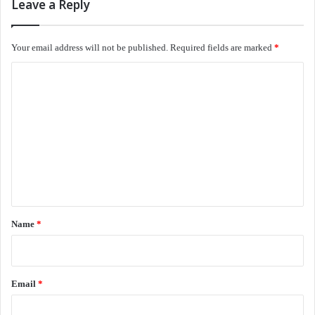
Leave a Reply
Your email address will not be published.
Required fields are marked
*
C
o
m
m
e
n
t
*
Name
*
Email
*