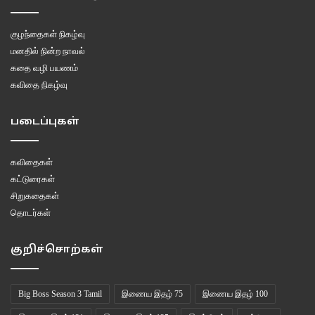
குழந்தைகள் நிகழ்வு
மனதில் நின்ற நாவல்
கதை வழி பயணம்
கவிதை நிகழ்வு
படைப்புகள்
கவிதைகள்
கட்டுரைகள்
சிறுகதைகள்
தொடர்கள்
குறிச்சொற்கள்
Big Boss Season 3 Tamil
இணைய இதழ் 75
இணைய இதழ் 100