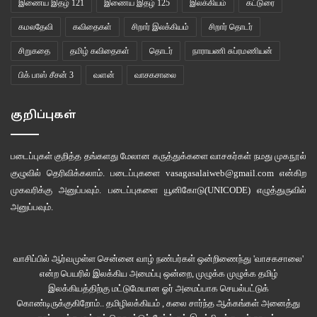
இணைய இதழ் 121
இணைய இதழ் 125
இலக்கியம்
கட்டுரை
கமலதேவி
கவிதைகள்
சிறார் இலக்கியம்
சிறார் தொடர்
சிறுகதை
தமிழ் கவிதைகள்
தொடர்
நாராயணி சுப்ரமணியன்
பிக் பாஸ் சீசன் 3
வளன்
வாசகசாலை
குறிப்புகள்
படைப்புகள் குறித்த தங்களது மேலான கருத்துக்களை வாசகர்கள் நமது
முகநூல்
குழுவில்
தெரிவிக்கலாம். படைப்புகளை
vasagasalaiweb@gmail.com
என்கிற
முகவரிக்கு அனுப்பவும். படைப்புகளை
யூனிகோடு(UNICODE)
எழுத்துருவில்
அனுப்பவும்.
வாசிப்பில் ஆர்வமுள்ள சென்னை வாழ் நண்பர்கள் ஒன்றிணைந்து 'வாசகசாலை'
என்ற பெயரில் இலக்கிய அமைப்பு ஒன்றை, முழுக்க முழுக்க தமிழ்
இலக்கியத்திற்கு மட்டுமேயான ஓர் அமைப்பாக செயல்பட்டுக்
கொண்டிருக்குகிறோம்.. தமிழிலக்கியம் , கலை சார்ந்த ஆக்கங்கள் அனைத்து