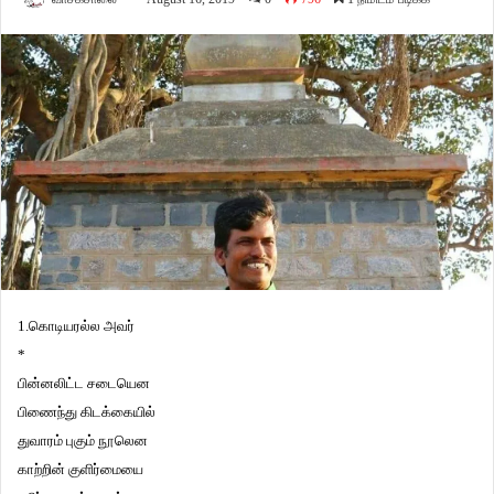
1.கொடியரல்ல அவர்
*
பின்னலிட்ட சடையென
பிணைந்து கிடக்கையில்
துவாரம் புகும் நூலென
காற்றின் குளிர்மையை