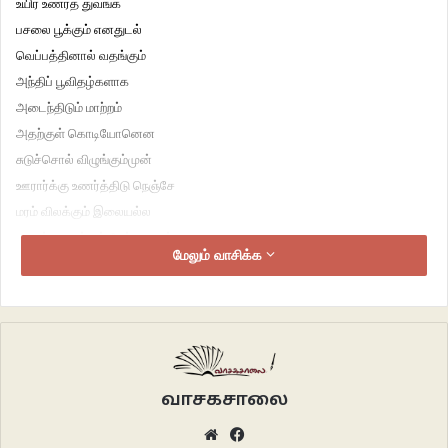
உயிர் உணரத் துவங்க
பசலை பூக்கும் எனதுடல்
வெப்பத்தினால் வதங்கும்
அந்திப் பூவிதழ்களாக
அடைந்திடும் மாற்றம்
அதற்குள் கொடியோனென
சுடுச்சொல் விழுங்கும்முன்
ஊரார்க்கு உணர்த்திடு நெஞ்சே
மரம் விலக்கும் இலையல்ல
மறைந்து தாங்கும் வேர்களவன்.
மேலும் வாசிக்க
*
2.நெஞ்சேடு உரைத்தல்
*
பட்டதும் பற்றிக்கொள்ளும்
நாயுருவிச் செடியின் விதைகளென
வாசகசாலை
கண் தொட மனம் ஒட்டியவள்
Website
Facebook
கண்டும் காணாமலும்