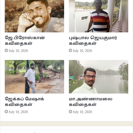
கவனமாக நடந்துகொண்டிருந்தார்கள்
அவதாரச் சகோதரர்கள்.
கவிதைகள்- ந.பெரியசாமி
கொடியரல்ல அவர்
ஜே.பிரோஸ்கான்
புஷ்பால ஜெயகுமார்
சூர்ப்பனகை
நெஞ்சேடுஉரைத்தல்
கவிதைகள்
கவிதைகள்
July 10, 2026
July 10, 2026
ஜேக்கப் மேஷாக்
மா.அண்ணாமலை
கவிதைகள்
கவிதைகள்
July 10, 2026
July 10, 2026