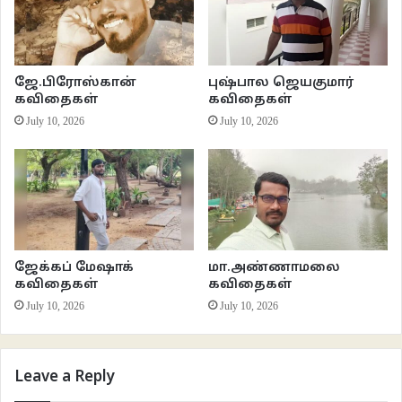
அச்சுறுத்துகிறதே
அசைவ மனதை
மலை கீழே ஓடும்
ஜே.பிரோஸ்கான்
புஷ்பால ஜெயகுமார்
கவிதைகள்
கவிதைகள்
ரயிலில்
July 10, 2026
July 10, 2026
குருட்டுப் பிச்சைக்காரன்
இந்நேரம்
கடவுள் உள்ளமே கருணை இல்லமே பாடல் பாடுவான்
அதைக் கேட்க
தற்போது
வாய்பே இல்லை.
ஜேக்கப் மேஷாக்
மா.அண்ணாமலை
கவிதைகள்
கவிதைகள்
***
July 10, 2026
July 10, 2026
1+1 = 1
Leave a Reply
உறக்கம் தொலைத்த