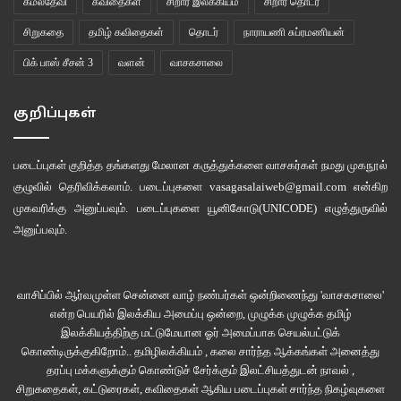
கமலதேவி
கவிதைகள்
சிறார் இலக்கியம்
சிறார் தொடர்
சிறுகதை
தமிழ் கவிதைகள்
தொடர்
நாராயணி சுப்ரமணியன்
பிக் பாஸ் சீசன் 3
வளன்
வாசகசாலை
குறிப்புகள்
படைப்புகள் குறித்த தங்களது மேலான கருத்துக்களை வாசகர்கள் நமது
முகநூல்
குழுவில்
தெரிவிக்கலாம். படைப்புகளை
vasagasalaiweb@gmail.com
என்கிற
முகவரிக்கு அனுப்பவும். படைப்புகளை
யூனிகோடு(UNICODE)
எழுத்துருவில்
அனுப்பவும்.
வாசிப்பில் ஆர்வமுள்ள சென்னை வாழ் நண்பர்கள் ஒன்றிணைந்து 'வாசகசாலை'
என்ற பெயரில் இலக்கிய அமைப்பு ஒன்றை, முழுக்க முழுக்க தமிழ்
இலக்கியத்திற்கு மட்டுமேயான ஓர் அமைப்பாக செயல்பட்டுக்
கொண்டிருக்குகிறோம்.. தமிழிலக்கியம் , கலை சார்ந்த ஆக்கங்கள் அனைத்து
தரப்பு மக்களுக்கும் கொண்டுச் சேர்க்கும் இலட்சியத்துடன் நாவல் ,
சிறுகதைகள், கட்டுரைகள், கவிதைகள் ஆகிய படைப்புகள் சார்ந்த நிகழ்வுகளை