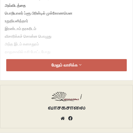
அவ்விடத்தை
பொறியாளர் ப்ளூ பிரின்டில் முக்கோணமென
உறுதியளித்தார்
இரண்டாம் தரகரிடம்
விசாரிக்கச் சொன்ன பொழுது
அந்த இடம் கனசதுரம்
தாலுகாவில் ஈசி போட்டபோது
கூம்பு வடிவம்
மேலும் வாசிக்க
நாங்கள் செவ்வக வடிவ
இடத்தைக் காட்டுங்கள்
சொந்த வீடு கட்டி வாழ வேண்டும்
என்றுதான் கேட்டோம்.
***
வாசகசாலை
Website
Facebook
மருதம்