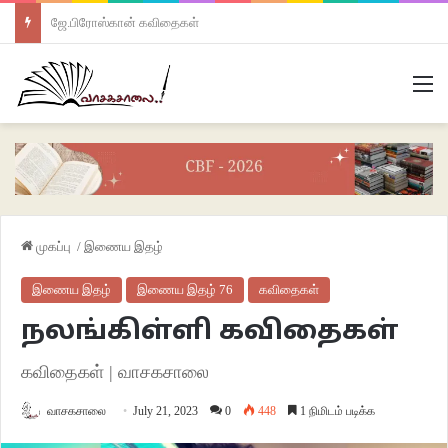
ஜே.பிரோஸ்கான் கவிதைகள்
M
முகப்பு
/
இணைய இதழ்
இணைய இதழ்
இணைய இதழ் 76
கவிதைகள்
நலங்கிள்ளி கவிதைகள்
கவிதைகள் | வாசகசாலை
வாசகசாலை
July 21, 2023
0
448
1 நிமிடம் படிக்க