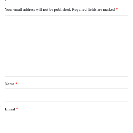
நடுநிசி வேளை
சாளரம் ஏற்ற
Your email address will not be published.
Required fields are marked
*
அம்புலி வெளிச்சம் நிரம்பிய வானத்தில்
C
துணையின்றித் தனித்திருந்தது
o
என் போல்
m
பௌர்ணமியும்.
m
**********
e
n
–
nalangilli7@gmail.com
–
t
*
Name
*
இணைய இதழ் 76
கவிதைகள்
நலங்கிள்ளி கவிதைகள்
வாசகசாலை
Email
*