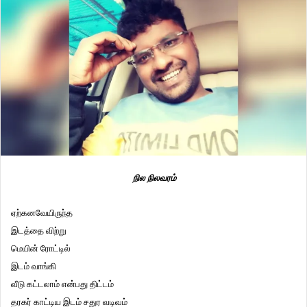
நில நிலவரம்
ஏற்கனவேயிருந்த
இடத்தை விற்று
மெயின் ரோட்டில்
இடம் வாங்கி
வீடு கட்டலாம் என்பது திட்டம்
தரகர் காட்டிய இடம் சதுர வடிவம்