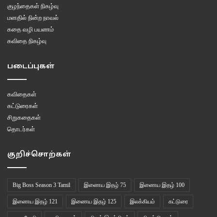
குழந்தைகள் நிகழ்வு
மனதில் நின்ற நாவல்
கதை வழி பயணம்
கவிதை நிகழ்வு
படைப்புகள்
கவிதைகள்
கட்டுரைகள்
சிறுகதைகள்
தொடர்கள்
குறிச்சொற்கள்
Big Boss Season 3 Tamil
இணைய இதழ் 75
இணைய இதழ் 100
இணைய இதழ் 121
இணைய இதழ் 125
இலக்கியம்
கட்டுரை