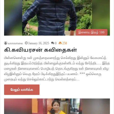
இணைய இதழ் 106
வாசகசாலை
January 16, 2025
0
258
கி.கவியரசன் கவிதைகள்
மின்னலொன்று உன் முகத்தைவரைந்து செல்கிறது இன்னும் வேகமாய்த்
துடிக்கிறது இதயம்அடுத்த மின்னலுக்குஉன்னிடம் வந்து சேர்ந்திட… இந்த
மழைஉன் நினைவுகளைப் பொழியத் தொடங்குகிறது உன் நினைவுகள் விழ
விழஇன்னும் வெகு நேரம் பிடிக்கிறதுஇந்தப் பயணம். *** ஒவ்வொரு
முறையும் வந்து செல்லும்காட்டாற்று‌ வெள்ளத்தைப்…
மேலும் வாசிக்க