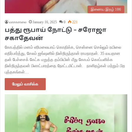
இணைய இதழ் 106
வாசகசாலை
January 16, 2025
0
221
பத்து ரூபாய் நோட்டு – சரோஜா
சகாதேவன்
கோபத்தில் மனம் எரிமலையாய் கொதிக்க, சென்னை செல்லும் ரயிலை
எதிர்பார்த்து, சேலம் ஜங்ஷனில் நின்றிருந்தான் ராமநாதன். 35 வயதான
தன் பேச்சைக் கேட்க மறுத்த தம்பியின் மீது கோபம் கொப்பளிக்க
நின்றிருந்தவன் பிளாட்பாரத்தை நோட்டமிட்டான். நாளிதழ்கள் மற்றும் பிற
புத்தகங்கள்…
மேலும் வாசிக்க