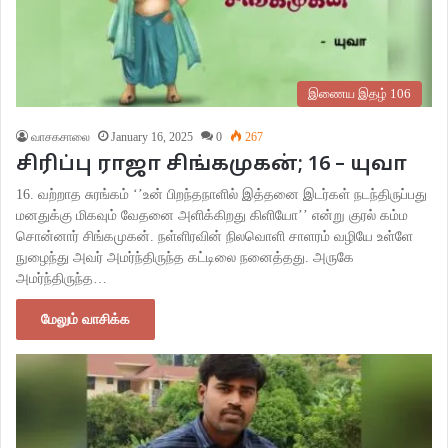
இணைய இதழ் 106
வாசகசாலை
January 16, 2025
0
267
சிரிப்பு ராஜா சிங்கமுகன்; 16 – யுவா
16. வற்றாத சுரங்கம் ‘’உன் பிறந்தநாளில் இத்தனை இடர்கள் நடந்திருப்பது
மனதுக்கு மிகவும் வேதனை அளிக்கிறது கிளியோ’’ என்று குரல் கம்ம
சொன்னார் சிங்கமுகன். நள்ளிரவின் நிலவொளி சாளரம் வழியே உள்ளே
நுழைந்து அவர் அமர்ந்திருந்த கட்டிலை நனைத்தது. அருகே
அமர்ந்திருந்த…
மேலும் வாசிக்க