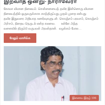
இறவாத ஒன்று- நாராவேரா
கோவா விமான நிலையம். சென்னையைத் தவிர இன்னொரு விமான
நிலையத்தில் ஒருவருக்காக காத்திருப்பது முதல் முறை என்பது
தவிர இதுவரை அறியாத உணர்வுகளுடன். கொஞ்சம் பரவசம், கொஞ்சம்
அச்சம், நிறைய நெருடல் என்ற கலவை. உள்ளே அந்த
வளைவில் திரும்பி வருபவள் அவள்தான். வழக்கம் போல…
மேலும் வாசிக்க
இணைய இதழ் 106