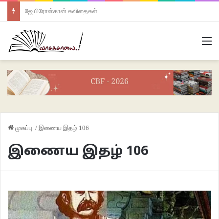
ஜே.பிரோஸ்கான் கவிதைகள்
M
முகப்பு
/
இணைய இதழ் 106
இணைய இதழ் 106