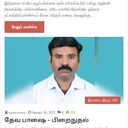
இத்தனை பெரிய குழப்பங்களை உண்டாக்கக்கூடும் என்று ஆதிரன்
நினைத்தே பார்க்கவில்லை. கரிய வானில் தோன்றிய ஒற்றை
நட்சத்திரப்புள்ளியைப் போல அந்தக் கனவு அவனுக்கு…
மேலும் வாசிக்க
இணைய இதழ் 106
வாசகசாலை
January 16, 2025
0
229
தேவ பாஷை – பிறைநுதல்