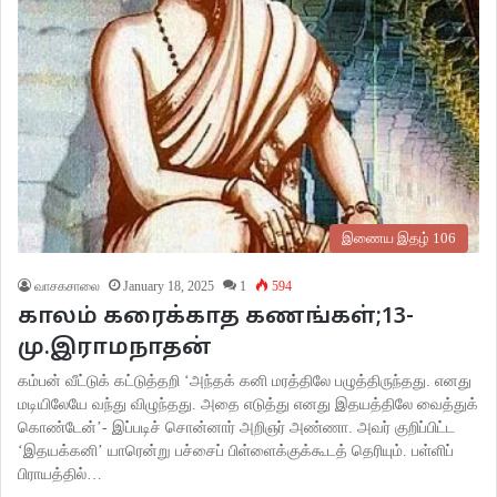
இணைய இதழ் 106
வாசகசாலை
January 18, 2025
1
594
காலம் கரைக்காத கணங்கள்;13-
மு.இராமநாதன்
கம்பன் வீட்டுக் கட்டுத்தறி ‘அந்தக் கனி மரத்திலே பழுத்திருந்தது. எனது
மடியிலேயே வந்து விழுந்தது. அதை எடுத்து எனது இதயத்திலே வைத்துக்
கொண்டேன்’- இப்படிச் சொன்னார் அறிஞர் அண்ணா. அவர் குறிப்பிட்ட
‘இதயக்கனி’ யாரென்று பச்சைப் பிள்ளைக்குக்கூடத் தெரியும். பள்ளிப்
பிராயத்தில்…