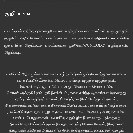
குறிப்புகள்
படைப்புகள் குறித்த தங்களது மேலான கருத்துக்களை வாசகர்கள் நமது
முகநூல்
குழுவில்
தெரிவிக்கலாம். படைப்புகளை
vasagasalaiweb@gmail.com
என்கிற
முகவரிக்கு அனுப்பவும். படைப்புகளை
யூனிகோடு(UNICODE)
எழுத்துருவில்
அனுப்பவும்.
வாசிப்பில் ஆர்வமுள்ள சென்னை வாழ் நண்பர்கள் ஒன்றிணைந்து 'வாசகசாலை'
என்ற பெயரில் இலக்கிய அமைப்பு ஒன்றை, முழுக்க முழுக்க தமிழ்
இலக்கியத்திற்கு மட்டுமேயான ஓர் அமைப்பாக செயல்பட்டுக்
கொண்டிருக்குகிறோம்.. தமிழிலக்கியம் , கலை சார்ந்த ஆக்கங்கள் அனைத்து
தரப்பு மக்களுக்கும் கொண்டுச் சேர்க்கும் இலட்சியத்துடன் நாவல் ,
சிறுகதைகள், கட்டுரைகள், கவிதைகள் ஆகிய படைப்புகள் சார்ந்த நிகழ்வுகளை
முன்னெடுப்பதன் மூலம் குழந்தைகள் ,மாணவர்கள் , இளைய தலைமுறையினர்
உள்ளிட்ட பொதுமக்களிடம் வாசிப்பு எனும் இன்றியமையாத பழக்கத்தை
நிலைப்பெற செய்வதன் மூலம் இயலுமென நம்புகிறோம். மேலும், இவர்களை
நிகழ்வுகள் பங்கேற்க ஆர்வம் ஏற்படுத்தி கலந்துரையாட வைப்பதன் மூலமும்