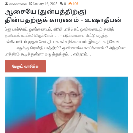
வாசகசாலை
January 16, 2025
0
196
ஆசையே (துன்பத்திற்கு)
தின்பதற்குக் காரணம் – உஷாதீபன்
ப்ளு பாக்கெட் ஒண்ணையும், கிரீன் பாக்கெட் ஒண்ணையும் தனித்
தனியாக் காய்ச்சியிருக்கேன்…. – படுக்கையை விட்டு எழுந்த
மல்லிகாவிடம் முதல் செய்தியாக எச்சரிக்கையாய் இதைக் கூறினேன்.
எதுக்கு ரெண்டு பாத்திரம்? ஒண்ணாவே காய்ச்சலாமே? அந்தம்மா
பாத்திரம் கூடித்துன்னா அலுத்துக்கும்… என்றாள்…
மேலும் வாசிக்க