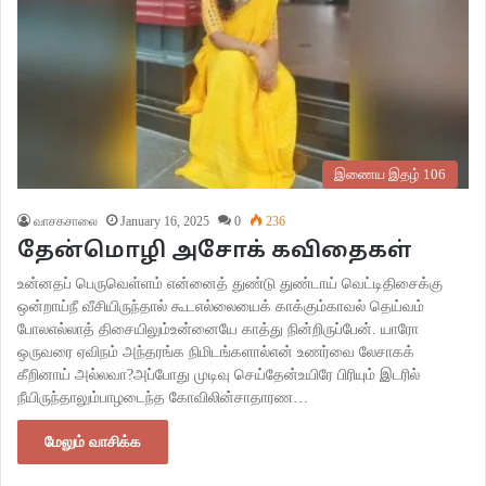
இணைய இதழ் 106
வாசகசாலை
January 16, 2025
0
236
தேன்மொழி அசோக் கவிதைகள்
உன்னதப் பெருவெள்ளம் என்னைத் துண்டு துண்டாய் வெட்டிதிசைக்கு
ஒன்றாய்நீ வீசியிருந்தால் கூடஎல்லையைக் காக்கும்காவல் தெய்வம்
போலஎல்லாத் திசையிலும்உன்னையே காத்து நின்றிருப்பேன். யாரோ
ஒருவரை ஏவிநம் அந்தரங்க நிமிடங்களால்என் உணர்வை லேசாகக்
கீறினாய் அல்லவா?அப்போது முடிவு செய்தேன்உயிரே பிரியும் இடரில்
நீயிருந்தாலும்பாழடைந்த கோவிலின்சாதாரண…
மேலும் வாசிக்க