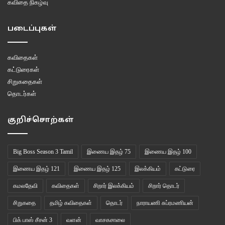
கவிதை நிகழ்வு
படைப்புகள்
கவிதைகள்
கட்டுரைகள்
சிறுகதைகள்
தொடர்கள்
குறிச்சொற்கள்
Big Boss Season 3 Tamil
இணைய இதழ் 75
இணைய இதழ் 100
இணைய இதழ் 121
இணைய இதழ் 125
இலக்கியம்
கட்டுரை
கமலதேவி
கவிதைகள்
சிறார் இலக்கியம்
சிறார் தொடர்
சிறுகதை
தமிழ் கவிதைகள்
தொடர்
நாராயணி சுப்ரமணியன்
பிக் பாஸ் சீசன் 3
வளன்
வாசகசாலை