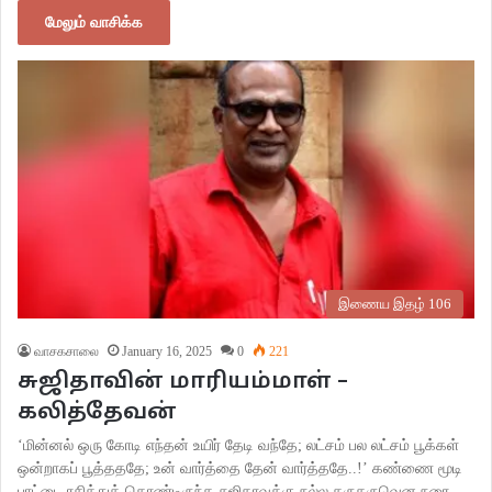
மேலும் வாசிக்க
இணைய இதழ் 106
வாசகசாலை
January 16, 2025
0
221
சுஜிதாவின் மாரியம்மாள் –
கலித்தேவன்
‘மின்னல் ஒரு கோடி எந்தன் உயிர் தேடி வந்தே; லட்சம் பல லட்சம் பூக்கள்
ஒன்றாகப் பூத்தததே; உன் வார்த்தை தேன் வார்த்ததே..!’ கண்ணை மூடி
பாட்டை ரசித்துக் கொண்டிருந்த சுஜிதாவுக்கு நல்ல கருகருவென நரை