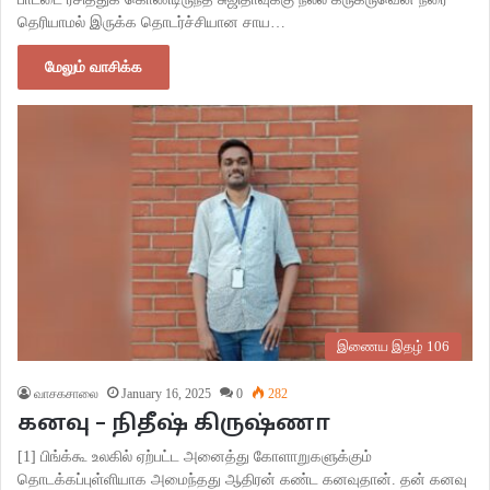
தெரியாமல் இருக்க தொடர்ச்சியான சாய…
மேலும் வாசிக்க
இணைய இதழ் 106
வாசகசாலை
January 16, 2025
0
282
கனவு – நிதீஷ் கிருஷ்ணா
[1] பிங்க்கூ உலகில் ஏற்பட்ட அனைத்து கோளாறுகளுக்கும்
தொடக்கப்புள்ளியாக அமைந்தது ஆதிரன் கண்ட கனவுதான். தன் கனவு