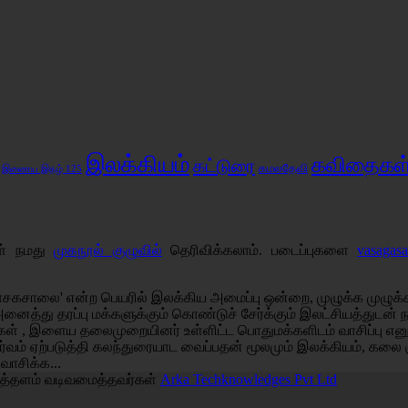
இலக்கியம்
கவிதைகள
கட்டுரை
கமலதேவி
இணைய இதழ் 125
கள் நமது
முகநூல் குழுவில்
தெரிவிக்கலாம். படைப்புகளை
vasagas
சகசாலை' என்ற பெயரில் இலக்கிய அமைப்பு ஒன்றை, முழுக்க முழுக்க 
அனைத்து தரப்பு மக்களுக்கும் கொண்டுச் சேர்க்கும் இலட்சியத்துடன
்கள் , இளைய தலைமுறையினர் உள்ளிட்ட பொதுமக்களிடம் வாசிப்பு எ
்வம் ஏற்படுத்தி கலந்துரையாட வைப்பதன் மூலமும் இலக்கியம், கலை 
 வாசிக்க...
த்தளம் வடிவமைத்தவர்கள்
Arka Techknowledges Pvt Ltd