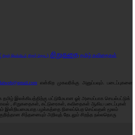
சிறுகதை
்
தமிழ் கவிதைகள்
சிறார் இலக்கியம்
சிறார் தொடர்
alaiweb@gmail.com
என்கிற முகவரிக்கு அனுப்பவும். படைப்புகளை
தமிழ் இலக்கியத்திற்கு மட்டுமேயான ஓர் அமைப்பாக செயல்பட்டுக்
் நாவல் , சிறுகதைகள், கட்டுரைகள், கவிதைகள் ஆகிய படைப்புகள்
னும் இன்றியமையாத பழக்கத்தை நிலைப்பெற செய்வதன் மூலம்
குறித்தான சிந்தனையும் அறிவுத் தேடலும் சிறந்த நல்லதொரு