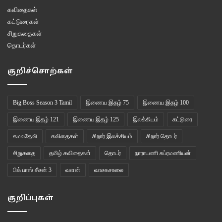
கவிதைகள்
கட்டுரைகள்
சிறுகதைகள்
தொடர்கள்
குறிச்சொற்கள்
Big Boss Season 3 Tamil
இணைய இதழ் 75
இணைய இதழ் 100
இணைய இதழ் 121
இணைய இதழ் 125
இலக்கியம்
கட்டுரை
கமலதேவி
கவிதைகள்
சிறார் இலக்கியம்
சிறார் தொடர்
சிறுகதை
தமிழ் கவிதைகள்
தொடர்
நாராயணி சுப்ரமணியன்
பிக் பாஸ் சீசன் 3
வளன்
வாசகசாலை
குறிப்புகள்