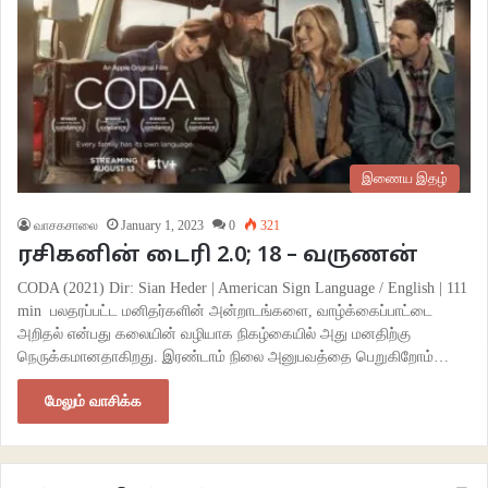
இணைய இதழ்
வாசகசாலை
January 1, 2023
0
321
ரசிகனின் டைரி 2.0; 18 – வருணன்
CODA (2021) Dir: Sian Heder | American Sign Language / English | 111
min பலதரப்பட்ட மனிதர்களின் அன்றாடங்களை, வாழ்க்கைப்பாட்டை
அறிதல் என்பது கலையின் வழியாக நிகழ்கையில் அது மனதிற்கு
நெருக்கமானதாகிறது. இரண்டாம் நிலை அனுபவத்தை பெறுகிறோம்…
மேலும் வாசிக்க