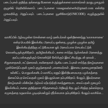
படைப்புகள் குறித்த தங்களது மேலான கருத்துக்களை வாசகர்கள் நமது
முகநூல்
குழுவில்
தெரிவிக்கலாம். படைப்புகளை
vasagasalaiweb@gmail.com
என்கிற
முகவரிக்கு அனுப்பவும். படைப்புகளை
யூனிகோடு(UNICODE)
எழுத்துருவில்
அனுப்பவும்.
வாசிப்பில் ஆர்வமுள்ள சென்னை வாழ் நண்பர்கள் ஒன்றிணைந்து 'வாசகசாலை'
என்ற பெயரில் இலக்கிய அமைப்பு ஒன்றை, முழுக்க முழுக்க தமிழ்
இலக்கியத்திற்கு மட்டுமேயான ஓர் அமைப்பாக செயல்பட்டுக்
கொண்டிருக்குகிறோம்.. தமிழிலக்கியம் , கலை சார்ந்த ஆக்கங்கள் அனைத்து
தரப்பு மக்களுக்கும் கொண்டுச் சேர்க்கும் இலட்சியத்துடன் நாவல் ,
சிறுகதைகள், கட்டுரைகள், கவிதைகள் ஆகிய படைப்புகள் சார்ந்த நிகழ்வுகளை
முன்னெடுப்பதன் மூலம் குழந்தைகள் ,மாணவர்கள் , இளைய தலைமுறையினர்
உள்ளிட்ட பொதுமக்களிடம் வாசிப்பு எனும் இன்றியமையாத பழக்கத்தை
நிலைப்பெற செய்வதன் மூலம் இயலுமென நம்புகிறோம். மேலும், இவர்களை
நிகழ்வுகள் பங்கேற்க ஆர்வம் ஏற்படுத்தி கலந்துரையாட வைப்பதன் மூலமும்
இலக்கியம், கலை குறித்தான சிந்தனையும் அறிவுத் தேடலும் சிறந்த நல்லதொரு
சமூகத்தை உருவாக்க முடியுமென்றும் தீர்க்கமாக நம்புகிறோம்.
மேலும் வாசிக்க...