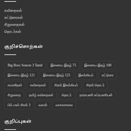
கவிதைகள்
கட்டுரைகள்
சிறுகதைகள்
தொடர்கள்
குறிச்சொற்கள்
Big Boss Season 3 Tamil
இணைய இதழ் 75
இணைய இதழ் 100
இணைய இதழ் 121
இணைய இதழ் 125
இலக்கியம்
கட்டுரை
கமலதேவி
கவிதைகள்
சிறார் இலக்கியம்
சிறார் தொடர்
சிறுகதை
தமிழ் கவிதைகள்
தொடர்
நாராயணி சுப்ரமணியன்
பிக் பாஸ் சீசன் 3
வளன்
வாசகசாலை
குறிப்புகள்