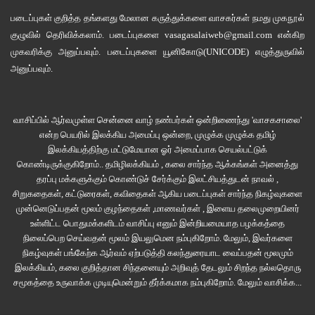
படைப்புகள் குறித்த தங்களது மேலான கருத்துக்களை வாசகர்கள் நமது
முகநூல்
குழுவில்
தெரிவிக்கலாம். படைப்புகளை
vasagasalaiweb@gmail.com
என்கிற
முகவரிக்கு அனுப்பவும். படைப்புகளை
யூனிகோடு(UNICODE)
எழுத்துருவில்
அனுப்பவும்.
வாசிப்பில் ஆர்வமுள்ள சென்னை வாழ் நண்பர்கள் ஒன்றிணைந்து 'வாசகசாலை'
என்ற பெயரில் இலக்கிய அமைப்பு ஒன்றை, முழுக்க முழுக்க தமிழ்
இலக்கியத்திற்கு மட்டுமேயான ஓர் அமைப்பாக செயல்பட்டுக்
கொண்டிருக்குகிறோம்.. தமிழிலக்கியம் , கலை சார்ந்த ஆக்கங்கள் அனைத்து
தரப்பு மக்களுக்கும் கொண்டுச் சேர்க்கும் இலட்சியத்துடன் நாவல் ,
சிறுகதைகள், கட்டுரைகள், கவிதைகள் ஆகிய படைப்புகள் சார்ந்த நிகழ்வுகளை
முன்னெடுப்பதன் மூலம் குழந்தைகள் ,மாணவர்கள் , இளைய தலைமுறையினர்
உள்ளிட்ட பொதுமக்களிடம் வாசிப்பு எனும் இன்றியமையாத பழக்கத்தை
நிலைப்பெற செய்வதன் மூலம் இயலுமென நம்புகிறோம். மேலும், இவர்களை
நிகழ்வுகள் பங்கேற்க ஆர்வம் ஏற்படுத்தி கலந்துரையாட வைப்பதன் மூலமும்
இலக்கியம், கலை குறித்தான சிந்தனையும் அறிவுத் தேடலும் சிறந்த நல்லதொரு
சமூகத்தை உருவாக்க முடியுமென்றும் தீர்க்கமாக நம்புகிறோம்.
மேலும் வாசிக்க...