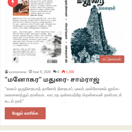
கட்டுரைகள்
வாசகசாலை
June 8, 2020
0
1,300
“மனோகர” மதுரை- சாம்ராஜ்
”உலகம் ஒருநிறையாத் தானோர் நிறையாப் புலவர் புலக்கோலால் தூக்க-
உலகனைத்தும் தான்வாட வாடாத தன்மைத்தே தென்னவன் நான்மாடக்
கூடல் நகர்” …
மேலும் வாசிக்க