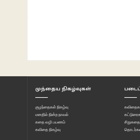
முந்தைய நிகழ்வுகள்
படைப்
குழந்தைகள் நிகழ்வு
கவிதைக
மனதில் நின்ற நாவல்
கட்டுரைக
கதை வழி பயணம்
சிறுகதை
கவிதை நிகழ்வு
தொடர்கள