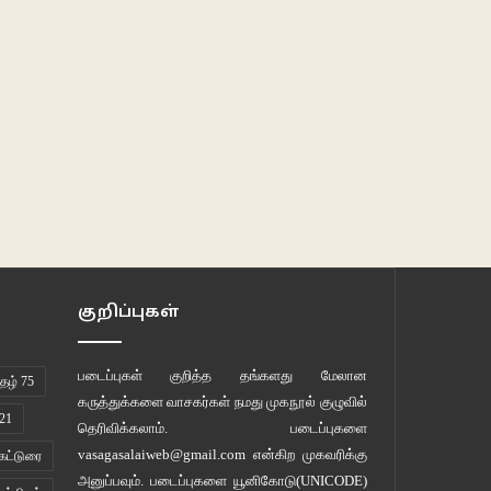
குறிப்புகள்
படைப்புகள் குறித்த தங்களது மேலான
ழ் 75
கருத்துக்களை வாசகர்கள் நமது
முகநூல் குழுவில்
21
தெரிவிக்கலாம். படைப்புகளை
vasagasalaiweb@gmail.com
என்கிற முகவரிக்கு
கட்டுரை
அனுப்பவும். படைப்புகளை
யூனிகோடு(UNICODE)