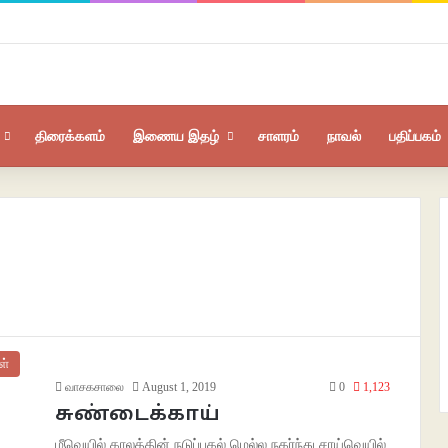
திரைக்களம்
இணைய இதழ்
சாளரம்
நாவல்
பதிப்பகம்
ள்
வாசகசாலை
August 1, 2019
0
1,123
சுண்டைக்காய்
மீவெயில் காலத்தின் நடுப்பகல் மெல்ல நகர்ந்து சாய்வெயில்