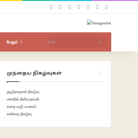
Facebook
X
YouTube
Instagram
புகுபதிகை
சீரற்ற பதிவுகள்
Sidebar
தேடு
மேலும்
முந்தைய நிகழ்வுகள்
குழந்தைகள் நிகழ்வு
மனதில் நின்ற நாவல்
கதை வழி பயணம்
கவிதை நிகழ்வு