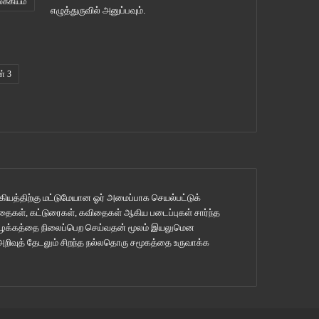
லக்கியம்
எழுத்துருவில் அனுப்பவும்.
ன் 3
ியத்திற்கு மட்டுமேயான ஓர் அமைப்பாக செயல்பட்டுக்
ுகதைகள், கட்டுரைகள், கவிதைகள் ஆகிய படைப்புகள் சார்ந்த
 பழக்கத்தை நிலைப்பெற செய்வதன் மூலம் இயலுமென
 அறிவுத் தேடலும் சிறந்த நல்லதொரு சமூகத்தை உருவாக்க