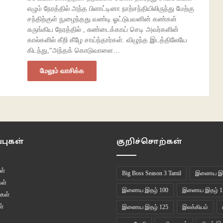
எழும் நேரத்தில் அந்த பிளாட்டினா நாற்சந்தியிலிருந்து மேற்கு
சந்திற்குள் நுழைந்தது.வண்டி ஓட்டுபவனின் கண்கள்
சுருங்கிய நேரத்தில் , சுண்டைக்காய் செடி அவர்களின்
கால்களில் கீறி கீழே சாய்ந்தார்கள். விழுந்த இடத்திலேயே
கிடந்து,“அந்தக் கொடுவாளை…
மேலும் வாசிக்க
புகள்
குறிச்சொற்கள்
ள்
Big Boss Season 3 Tamil
இணைய இத
ள்
இணைய இதழ் 100
இணைய இதழ் 1
கள்
்
இணைய இதழ் 125
இலக்கியம்