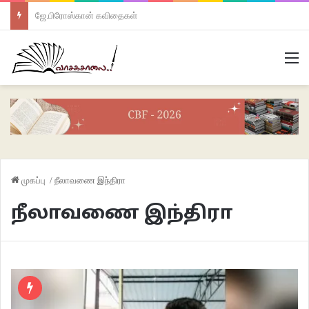
ஜே.பிரோஸ்கான் கவிதைகள்
M
முகப்பு
/
நீலாவணை இந்திரா
நீலாவணை இந்திரா