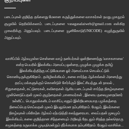
குறிப்புகள்
படைப்புகள் குறித்த தங்களது மேலான கருத்துக்களை வாசகர்கள் நமது
முகநூல்
குழுவில்
தெரிவிக்கலாம். படைப்புகளை
vasagasalaiweb@gmail.com
என்கிற
முகவரிக்கு அனுப்பவும். படைப்புகளை
யூனிகோடு(UNICODE)
எழுத்துருவில்
அனுப்பவும்.
வாசிப்பில் ஆர்வமுள்ள சென்னை வாழ் நண்பர்கள் ஒன்றிணைந்து 'வாசகசாலை'
என்ற பெயரில் இலக்கிய அமைப்பு ஒன்றை, முழுக்க முழுக்க தமிழ்
இலக்கியத்திற்கு மட்டுமேயான ஓர் அமைப்பாக செயல்பட்டுக்
கொண்டிருக்குகிறோம்.. தமிழிலக்கியம் , கலை சார்ந்த ஆக்கங்கள் அனைத்து
தரப்பு மக்களுக்கும் கொண்டுச் சேர்க்கும் இலட்சியத்துடன் நாவல் ,
சிறுகதைகள், கட்டுரைகள், கவிதைகள் ஆகிய படைப்புகள் சார்ந்த நிகழ்வுகளை
முன்னெடுப்பதன் மூலம் குழந்தைகள் ,மாணவர்கள் , இளைய தலைமுறையினர்
உள்ளிட்ட பொதுமக்களிடம் வாசிப்பு எனும் இன்றியமையாத பழக்கத்தை
நிலைப்பெற செய்வதன் மூலம் இயலுமென நம்புகிறோம். மேலும், இவர்களை
நிகழ்வுகள் பங்கேற்க ஆர்வம் ஏற்படுத்தி கலந்துரையாட வைப்பதன் மூலமும்
இலக்கியம், கலை குறித்தான சிந்தனையும் அறிவுத் தேடலும் சிறந்த நல்லதொரு
சமூகத்தை உருவாக்க முடியுமென்றும் தீர்க்கமாக நம்புகிறோம்.
மேலும் வாசிக்க...