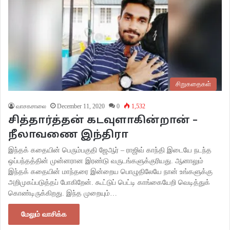
சிறுகதைகள்
வாசகசாலை
December 11, 2020
0
1,532
சித்தார்த்தன் கடவுளாகின்றான் –
நீலாவணை இந்திரா
இந்தக் கதையின் பெரும்பகுதி ஜேஆர் – ராஜிவ் காந்தி இடையே நடந்த
ஒப்பந்தத்தின் முன்னரான இரண்டு வருடங்களுக்குரியது. ஆனாலும்
இந்தக் கதையின் மாந்தரை இன்றைய பொழுதிலேயே நான் உங்களுக்கு
அறிமுகப்படுத்தப் போகிறேன். கூட்டுப் பெட்டி காங்கையேறி வெடித்துக்
கொண்டிருக்கிறது. இந்த முறையும்…
மேலும் வாசிக்க