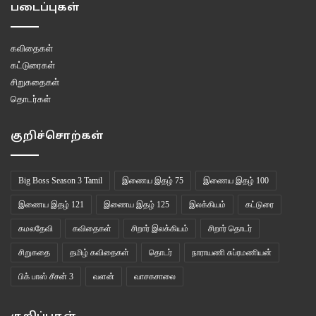
படைப்புகள்
கவிதைகள்
கட்டுரைகள்
சிறுகதைகள்
தொடர்கள்
குறிச்சொற்கள்
Big Boss Season 3 Tamil
இணைய இதழ் 75
இணைய இதழ் 100
இணைய இதழ் 121
இணைய இதழ் 125
இலக்கியம்
கட்டுரை
கமலதேவி
கவிதைகள்
சிறார் இலக்கியம்
சிறார் தொடர்
சிறுகதை
தமிழ் கவிதைகள்
தொடர்
நாராயணி சுப்ரமணியன்
பிக் பாஸ் சீசன் 3
வளன்
வாசகசாலை