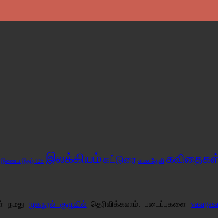
இலக்கியம்
கவிதைகள
கட்டுரை
கமலதேவி
இணைய இதழ் 125
கள் நமது
முகநூல் குழுவில்
தெரிவிக்கலாம். படைப்புகளை
vasagas