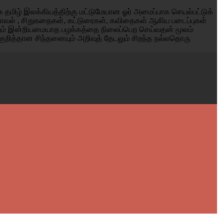
தமிழ் இலக்கியத்திற்கு மட்டுமேயான ஓர் அமைப்பாக செயல்பட்டுக்
் நாவல் , சிறுகதைகள், கட்டுரைகள், கவிதைகள் ஆகிய படைப்புகள்
னும் இன்றியமையாத பழக்கத்தை நிலைப்பெற செய்வதன் மூலம்
குறித்தான சிந்தனையும் அறிவுத் தேடலும் சிறந்த நல்லதொரு