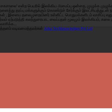
சகசாலை' என்ற பெயரில் இலக்கிய அமைப்பு ஒன்றை, முழுக்க முழுக்க 
அனைத்து தரப்பு மக்களுக்கும் கொண்டுச் சேர்க்கும் இலட்சியத்துடன
்கள் , இளைய தலைமுறையினர் உள்ளிட்ட பொதுமக்களிடம் வாசிப்பு எ
்வம் ஏற்படுத்தி கலந்துரையாட வைப்பதன் மூலமும் இலக்கியம், கலை 
 வாசிக்க...
த்தளம் வடிவமைத்தவர்கள்
Arka Techknowledges Pvt Ltd