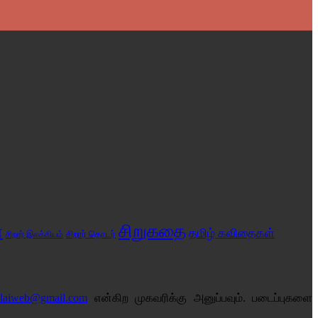
சிறுகதை
்
தமிழ் கவிதைகள்
சிறார் இலக்கியம்
சிறார் தொடர்
alaiweb@gmail.com
என்கிற முகவரிக்கு அனுப்பவும். படைப்புகளை