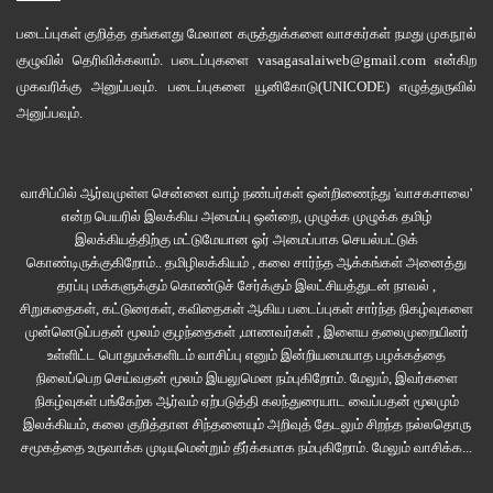
படைப்புகள் குறித்த தங்களது மேலான கருத்துக்களை வாசகர்கள் நமது
முகநூல்
குழுவில்
தெரிவிக்கலாம். படைப்புகளை
vasagasalaiweb@gmail.com
என்கிற
முகவரிக்கு அனுப்பவும். படைப்புகளை
யூனிகோடு(UNICODE)
எழுத்துருவில்
அனுப்பவும்.
வாசிப்பில் ஆர்வமுள்ள சென்னை வாழ் நண்பர்கள் ஒன்றிணைந்து 'வாசகசாலை'
என்ற பெயரில் இலக்கிய அமைப்பு ஒன்றை, முழுக்க முழுக்க தமிழ்
இலக்கியத்திற்கு மட்டுமேயான ஓர் அமைப்பாக செயல்பட்டுக்
கொண்டிருக்குகிறோம்.. தமிழிலக்கியம் , கலை சார்ந்த ஆக்கங்கள் அனைத்து
தரப்பு மக்களுக்கும் கொண்டுச் சேர்க்கும் இலட்சியத்துடன் நாவல் ,
சிறுகதைகள், கட்டுரைகள், கவிதைகள் ஆகிய படைப்புகள் சார்ந்த நிகழ்வுகளை
முன்னெடுப்பதன் மூலம் குழந்தைகள் ,மாணவர்கள் , இளைய தலைமுறையினர்
உள்ளிட்ட பொதுமக்களிடம் வாசிப்பு எனும் இன்றியமையாத பழக்கத்தை
நிலைப்பெற செய்வதன் மூலம் இயலுமென நம்புகிறோம். மேலும், இவர்களை
நிகழ்வுகள் பங்கேற்க ஆர்வம் ஏற்படுத்தி கலந்துரையாட வைப்பதன் மூலமும்
இலக்கியம், கலை குறித்தான சிந்தனையும் அறிவுத் தேடலும் சிறந்த நல்லதொரு
சமூகத்தை உருவாக்க முடியுமென்றும் தீர்க்கமாக நம்புகிறோம்.
மேலும் வாசிக்க...