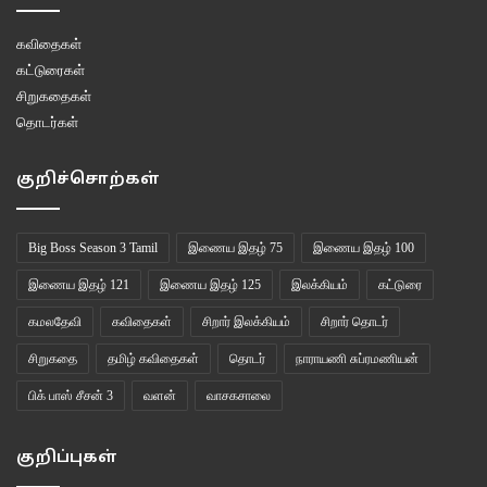
கவிதைகள்
கட்டுரைகள்
சிறுகதைகள்
தொடர்கள்
குறிச்சொற்கள்
Big Boss Season 3 Tamil
இணைய இதழ் 75
இணைய இதழ் 100
இணைய இதழ் 121
இணைய இதழ் 125
இலக்கியம்
கட்டுரை
கமலதேவி
கவிதைகள்
சிறார் இலக்கியம்
சிறார் தொடர்
சிறுகதை
தமிழ் கவிதைகள்
தொடர்
நாராயணி சுப்ரமணியன்
பிக் பாஸ் சீசன் 3
வளன்
வாசகசாலை
குறிப்புகள்