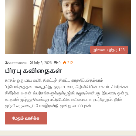
இணைய இதழ் 125
வாசகசாலை
July 5, 2026
0
212
பிரபு கவிதைகள்
காதல் ஒரு மாய உயிரி திகட்டத் திகட்ட காதலிப்பதெல்லாம்
பிற்போக்குத்தனமானதுஅது ஒரு மடமை, அறிவிலியின் உச்சம். சிலிர்க்கச்
சிலிர்க்க அதன் ஸ்பரிசங்களுக்குள்மூழ்கி எழுதலென்பது இயலாத ஒன்று.
காதலில் மூழ்குதலென்பது மட்டுமேமிக எளிமையாக நடந்தேறும். நீரில்
மூழ்கி எழுவதைப் போலஇரண்டு மூன்று வாய்ப்புகள்…
மேலும் வாசிக்க