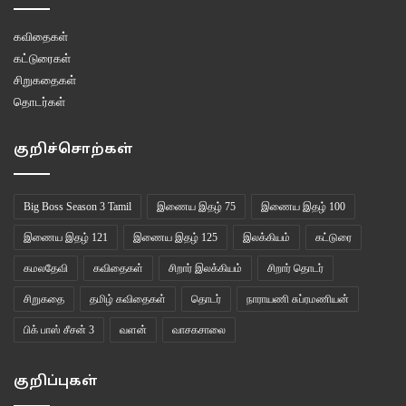
கவிதைகள்
கட்டுரைகள்
சிறுகதைகள்
தொடர்கள்
குறிச்சொற்கள்
Big Boss Season 3 Tamil
இணைய இதழ் 75
இணைய இதழ் 100
இணைய இதழ் 121
இணைய இதழ் 125
இலக்கியம்
கட்டுரை
கமலதேவி
கவிதைகள்
சிறார் இலக்கியம்
சிறார் தொடர்
சிறுகதை
தமிழ் கவிதைகள்
தொடர்
நாராயணி சுப்ரமணியன்
பிக் பாஸ் சீசன் 3
வளன்
வாசகசாலை
குறிப்புகள்