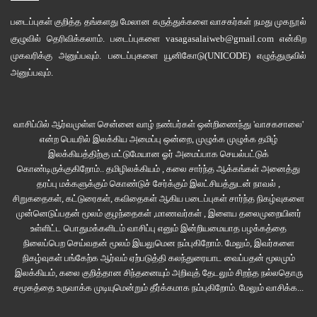
படைப்புகள் குறித்த தங்களது மேலான கருத்துக்களை வாசகர்கள் நமது
முகநூல்
குழுவில்
தெரிவிக்கலாம். படைப்புகளை
vasagasalaiweb@gmail.com
என்கிற
முகவரிக்கு அனுப்பவும். படைப்புகளை
யூனிகோடு(UNICODE)
எழுத்துருவில்
அனுப்பவும்.
வாசிப்பில் ஆர்வமுள்ள சென்னை வாழ் நண்பர்கள் ஒன்றிணைந்து 'வாசகசாலை'
என்ற பெயரில் இலக்கிய அமைப்பு ஒன்றை, முழுக்க முழுக்க தமிழ்
இலக்கியத்திற்கு மட்டுமேயான ஓர் அமைப்பாக செயல்பட்டுக்
கொண்டிருக்குகிறோம்.. தமிழிலக்கியம் , கலை சார்ந்த ஆக்கங்கள் அனைத்து
தரப்பு மக்களுக்கும் கொண்டுச் சேர்க்கும் இலட்சியத்துடன் நாவல் ,
சிறுகதைகள், கட்டுரைகள், கவிதைகள் ஆகிய படைப்புகள் சார்ந்த நிகழ்வுகளை
முன்னெடுப்பதன் மூலம் குழந்தைகள் ,மாணவர்கள் , இளைய தலைமுறையினர்
உள்ளிட்ட பொதுமக்களிடம் வாசிப்பு எனும் இன்றியமையாத பழக்கத்தை
நிலைப்பெற செய்வதன் மூலம் இயலுமென நம்புகிறோம். மேலும், இவர்களை
நிகழ்வுகள் பங்கேற்க ஆர்வம் ஏற்படுத்தி கலந்துரையாட வைப்பதன் மூலமும்
இலக்கியம், கலை குறித்தான சிந்தனையும் அறிவுத் தேடலும் சிறந்த நல்லதொரு
சமூகத்தை உருவாக்க முடியுமென்றும் தீர்க்கமாக நம்புகிறோம்.
மேலும் வாசிக்க...