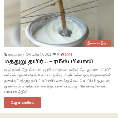
இணைய இதழ்
வாசகசாலை
October 17, 2022
0
1,574
மத்துறு தயிர்… – ரமீஸ் பிலாலி
எழுத்தாளர் ஜெயமோகன் எழுதிய சிறுகதைகளின் தொகுப்பான “அறம்”
என்னும் நூல் பெரிதும் பேசப்பட்ட ஒன்று. அதில் உள்ள ஒரு சிறுகதையின்
தலைப்பு “மத்துறு தயிர்”. கம்பனில் கரைந்து போன பேராசிரியர் ஒருவரை
முதன்மைப் பாத்திரமாக வைத்துப் புனையப்பட்டது. அக்கதையில் கம்ப
ராமாயணத்தின்…
மேலும் வாசிக்க