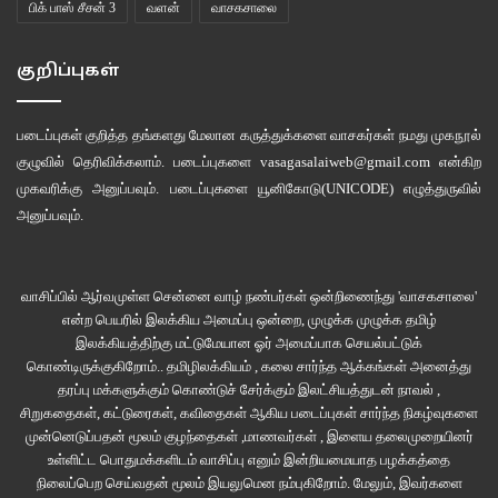
பிக் பாஸ் சீசன் 3
வளன்
வாசகசாலை
குறிப்புகள்
படைப்புகள் குறித்த தங்களது மேலான கருத்துக்களை வாசகர்கள் நமது
முகநூல்
குழுவில்
தெரிவிக்கலாம். படைப்புகளை
vasagasalaiweb@gmail.com
என்கிற
முகவரிக்கு அனுப்பவும். படைப்புகளை
யூனிகோடு(UNICODE)
எழுத்துருவில்
அனுப்பவும்.
வாசிப்பில் ஆர்வமுள்ள சென்னை வாழ் நண்பர்கள் ஒன்றிணைந்து 'வாசகசாலை'
என்ற பெயரில் இலக்கிய அமைப்பு ஒன்றை, முழுக்க முழுக்க தமிழ்
இலக்கியத்திற்கு மட்டுமேயான ஓர் அமைப்பாக செயல்பட்டுக்
கொண்டிருக்குகிறோம்.. தமிழிலக்கியம் , கலை சார்ந்த ஆக்கங்கள் அனைத்து
தரப்பு மக்களுக்கும் கொண்டுச் சேர்க்கும் இலட்சியத்துடன் நாவல் ,
சிறுகதைகள், கட்டுரைகள், கவிதைகள் ஆகிய படைப்புகள் சார்ந்த நிகழ்வுகளை
முன்னெடுப்பதன் மூலம் குழந்தைகள் ,மாணவர்கள் , இளைய தலைமுறையினர்
உள்ளிட்ட பொதுமக்களிடம் வாசிப்பு எனும் இன்றியமையாத பழக்கத்தை
நிலைப்பெற செய்வதன் மூலம் இயலுமென நம்புகிறோம். மேலும், இவர்களை