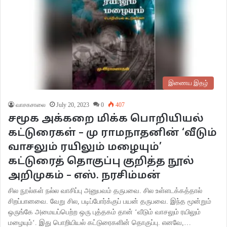
இணைய இதழ்
வாசகசாலை
July 20, 2023
0
407
சமூக அக்கறை மிக்க பொறியியல்
கட்டுரைகள் – மு ராமநாதனின் ‘வீடும்
வாசலும் ரயிலும் மழையும்’
கட்டுரைத் தொகுப்பு குறித்த நூல்
அறிமுகம் – எஸ். நரசிம்மன்
சில நூல்கள் நல்ல வாசிப்பு அனுபவம் தருபவை. சில உள்ளடக்கத்தால்
சிறப்பானவை. வேறு சில, படிப்போர்க்குப் பயன் தருபவை. இந்த மூன்றும்
ஒருங்கே அமையப்பெற்ற ஒரு புத்தகம் தான் ‘வீடும் வாசலும் ரயிலும்
மழையும்‘. இது பொறியியல் கட்டுரைகளின் தொகுப்பு. எனவே,…