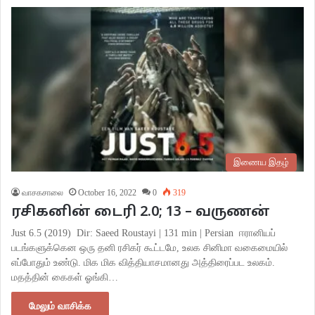
இணைய இதழ்
வாசகசாலை
October 16, 2022
0
319
ரசிகனின் டைரி 2.0; 13 – வருணன்
Just 6.5 (2019) Dir: Saeed Roustayi | 131 min | Persian ஈரானியப்
படங்களுக்கென ஒரு தனி ரசிகர் கூட்டமே, உலக சினிமா வகைமையில்
எப்போதும் உண்டு. மிக மிக வித்தியாசமானது அத்திரைப்பட உலகம்.
மதத்தின் கைகள் ஓங்கி…
மேலும் வாசிக்க