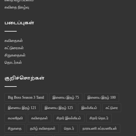
கவிதை நிகழ்வு
படைப்புகள்
கவிதைகள்
கட்டுரைகள்
சிறுகதைகள்
தொடர்கள்
குறிச்சொற்கள்
Big Boss Season 3 Tamil
இணைய இதழ் 75
இணைய இதழ் 100
இணைய இதழ் 121
இணைய இதழ் 125
இலக்கியம்
கட்டுரை
கமலதேவி
கவிதைகள்
சிறார் இலக்கியம்
சிறார் தொடர்
சிறுகதை
தமிழ் கவிதைகள்
தொடர்
நாராயணி சுப்ரமணியன்