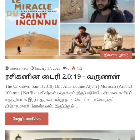
இணைய இதழ்
வாசகசாலை
January 17, 2023
0
432
ரசிகனின் டைரி 2.0; 19 – வருணன்
The Unknown Saint (2019) Dir: Alaa Eddine Aljem | Morocco (Arabic) |
100 min | Netflix மனிதர்கள் பலருக்கும் இருப்பதிலேயே சிரமான காரியம்
சுதந்திரமாக இருப்பதுதான் என்று நான் சொன்னால் கொஞ்சம்
விநோதமாகத் தோன்றலாம். இருப்பினும்…
மேலும் வாசிக்க