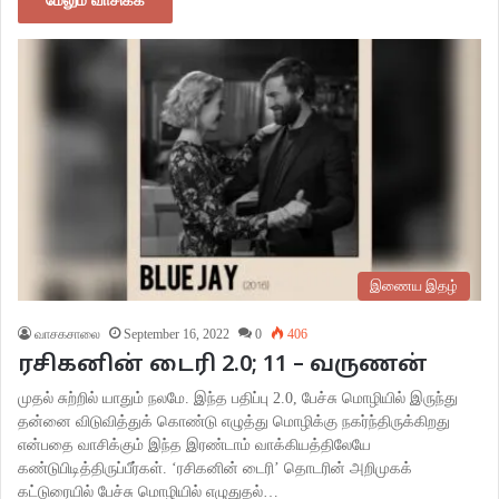
மேலும் வாசிக்க
இணைய இதழ்
வாசகசாலை
September 16, 2022
0
406
ரசிகனின் டைரி 2.0; 11 – வருணன்
முதல் சுற்றில் யாதும் நலமே. இந்த பதிப்பு 2.0, பேச்சு மொழியில் இருந்து
தன்னை விடுவித்துக் கொண்டு எழுத்து மொழிக்கு நகர்ந்திருக்கிறது
என்பதை வாசிக்கும் இந்த இரண்டாம் வாக்கியத்திலேயே
கண்டுபிடித்திருப்பீர்கள். ‘ரசிகனின் டைரி’ தொடரின் அறிமுகக்
கட்டுரையில் பேச்சு மொழியில் எழுதுதல்…