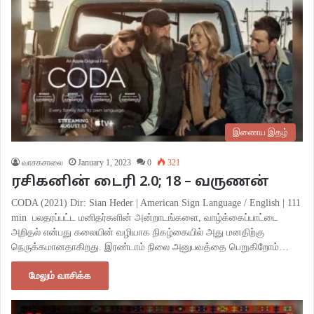
இணைய இதழ்
வாசகசாலை
January 1, 2023
0
321
ரசிகனின் டைரி 2.0; 18 – வருணன்
CODA (2021) Dir: Sian Heder | American Sign Language / English | 111
min பலதரப்பட்ட மனிதர்களின் அன்றாடங்களை, வாழ்க்கைப்பாட்டை
அறிதல் என்பது கலையின் வழியாக நிகழ்கையில் அது மனதிற்கு
நெருக்கமானதாகிறது. இரண்டாம் நிலை அனுபவத்தை பெறுகிறோம்…
மேலும் வாசிக்க