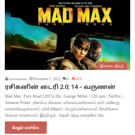
இணைய இதழ்
வாசகசாலை
November 1, 2022
0
418
ரசிகனின் டைரி 2.0; 14 – வருணன்
Mad Max: Fury Road (2015) Dir: George Miller | 120 min | Netflix |
Amazon Prime திரைப்படங்களை பார்வையாளர்களாய் நாம் பல்வேறு
காரணங்களுக்காகப் பார்க்கிறோம். பெரும்பான்மையாய் கேளிக்கை
பிரதான காரணமாய் இருக்கும். அதன் பிறகு கதைகேட்கிற…
மேலும் வாசிக்க