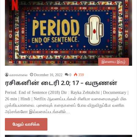
இணைய இதழ்
வாசகசாலை
December 16, 2022
0
359
ரசிகனின் டைரி 2.0; 17 – வருணன்
Period. End of Sentence (2018) Dir : Rayka Zehtabchi | Documentary |
26 min | Hindi | Netflix ஆவணப்படங்கள் சினிமா வகைமைகளுள் மிக
முக்கியமானவை. புனைவுக் கதைகளைப் போல விறுவிறுப்போ வணிக
அம்சங்களோ இவ்வகைப்படங்களில்…
மேலும் வாசிக்க