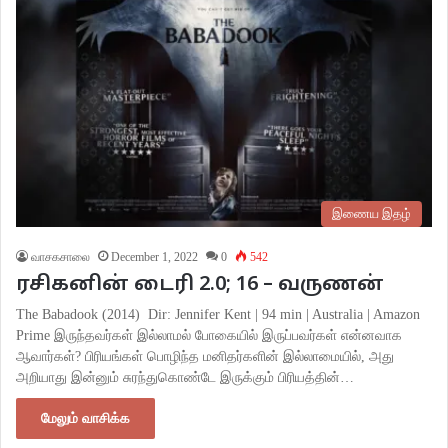
இணைய இதழ்
வாசகசாலை
December 1, 2022
0
542
ரசிகனின் டைரி 2.0; 16 – வருணன்
The Babadook (2014) Dir: Jennifer Kent | 94 min | Australia | Amazon
Prime இருந்தவர்கள் இல்லாமல் போகையில் இருப்பவர்கள் என்னவாக
ஆவார்கள்? பிரியங்கள் பொழிந்த மனிதர்களின் இல்லாமையில், அது
அறியாது இன்னும் சுரந்துகொண்டே இருக்கும் பிரியத்தின்…
மேலும் வாசிக்க