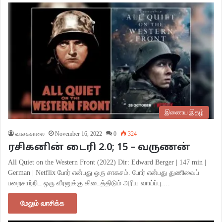
இணைய இதழ்
வாசகசாலை
November 16, 2022
0
324
ரசிகனின் டைரி 2.0; 15 – வருணன்
All Quiet on the Western Front (2022) Dir: Edward Berger | 147 min |
German | Netflix போர் என்பது ஒரு சாகசம். போர் என்பது துணிவைப்
பறைசாற்றிட ஒரு வீரனுக்கு கிடைத்திடும் அரிய வாய்ப்பு.…
மேலும் வாசிக்க