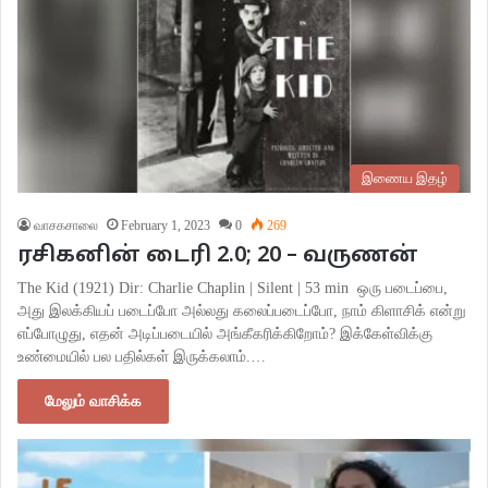
இணைய இதழ்
வாசகசாலை
February 1, 2023
0
269
ரசிகனின் டைரி 2.0; 20 – வருணன்
The Kid (1921) Dir: Charlie Chaplin | Silent | 53 min ஒரு படைப்பை,
அது இலக்கியப் படைப்போ அல்லது கலைப்படைப்போ, நாம் கிளாசிக் என்று
எப்போழுது, எதன் அடிப்படையில் அங்கீகரிக்கிறோம்? இக்கேள்விக்கு
உண்மையில் பல பதில்கள் இருக்கலாம்.…
மேலும் வாசிக்க