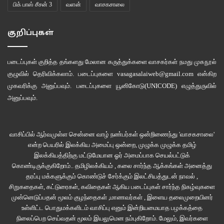
பிக் பாஸ் சீசன் 3
வளன்
வாசகசாலை
குறிப்புகள்
படைப்புகள் குறித்த தங்களது மேலான கருத்துக்களை வாசகர்கள் நமது
முகநூல்
குழுவில்
தெரிவிக்கலாம். படைப்புகளை
vasagasalaiweb@gmail.com
என்கிற
முகவரிக்கு அனுப்பவும். படைப்புகளை
யூனிகோடு(UNICODE)
எழுத்துருவில்
அனுப்பவும்.
வாசிப்பில் ஆர்வமுள்ள சென்னை வாழ் நண்பர்கள் ஒன்றிணைந்து 'வாசகசாலை'
என்ற பெயரில் இலக்கிய அமைப்பு ஒன்றை, முழுக்க முழுக்க தமிழ்
இலக்கியத்திற்கு மட்டுமேயான ஓர் அமைப்பாக செயல்பட்டுக்
கொண்டிருக்குகிறோம்.. தமிழிலக்கியம் , கலை சார்ந்த ஆக்கங்கள் அனைத்து
தரப்பு மக்களுக்கும் கொண்டுச் சேர்க்கும் இலட்சியத்துடன் நாவல் ,
சிறுகதைகள், கட்டுரைகள், கவிதைகள் ஆகிய படைப்புகள் சார்ந்த நிகழ்வுகளை
முன்னெடுப்பதன் மூலம் குழந்தைகள் ,மாணவர்கள் , இளைய தலைமுறையினர்
உள்ளிட்ட பொதுமக்களிடம் வாசிப்பு எனும் இன்றியமையாத பழக்கத்தை
நிலைப்பெற செய்வதன் மூலம் இயலுமென நம்புகிறோம். மேலும், இவர்களை