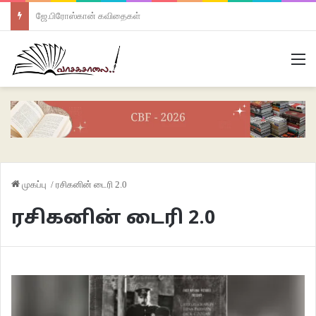
ஜே.பிரோஸ்கான் கவிதைகள்
M
முகப்பு
/
ரசிகனின் டைரி 2.0
ரசிகனின் டைரி 2.0