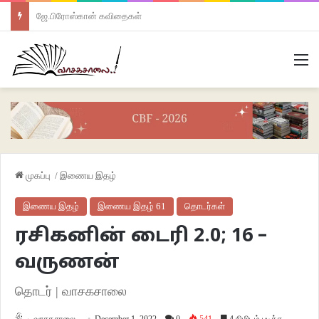
ஜே.பிரோஸ்கான் கவிதைகள்
M
முகப்பு
/
இணைய இதழ்
இணைய இதழ்
இணைய இதழ் 61
தொடர்கள்
ரசிகனின் டைரி 2.0; 16 –
வருணன்
தொடர் | வாசகசாலை