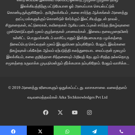
இலக்கியத்திற்கு மட்டுமேயான ஓர் அமைப்பாக செயல்பட்டுக்
ஆர்வம் அவனுக்கு இல்லை என்பது அமேலியாவின் பயங்களை இன்னும்
கொண்டிருக்குகிறோம்.. தமிழிலக்கியம் , கலை சார்ந்த ஆக்கங்கள் அனைத்து
வளர்த்தெடுக்கவே செய்கிறது. தாயும் மகனும் இணைந்து மீள வழியில்லாத
தரப்பு மக்களுக்கும் கொண்டுச் சேர்க்கும் இலட்சியத்துடன் நாவல் ,
பயமெனும் பெரும் புதைகுழிக்குள் மெல்ல அமிழத் துவங்குகிறார்கள்.
சிறுகதைகள், கட்டுரைகள், கவிதைகள் ஆகிய படைப்புகள் சார்ந்த நிகழ்வுகளை
முன்னெடுப்பதன் மூலம் குழந்தைகள் ,மாணவர்கள் , இளைய தலைமுறையினர்
உள்ளிட்ட பொதுமக்களிடம் வாசிப்பு எனும் இன்றியமையாத பழக்கத்தை
தன்னை பாபாடூக் ஆட்கொள்வதாகவும், அவன் நினைத்திருக்கும் நாசத்தை
நிலைப்பெற செய்வதன் மூலம் இயலுமென நம்புகிறோம். மேலும், இவர்களை
தன்னை ஒரு கருவியாக்கி விளைவிக்க முனைவதாகவும் தீர்க்கமாக நம்புகிறாள்.
நிகழ்வுகள் பங்கேற்க ஆர்வம் ஏற்படுத்தி கலந்துரையாட வைப்பதன் மூலமும்
அடுத்தடுத்து தனக்குள் நிகழும் மாற்றங்களாய் அவள் உணர்பவை அதனை உறுதி
இலக்கியம், கலை குறித்தான சிந்தனையும் அறிவுத் தேடலும் சிறந்த நல்லதொரு
செய்கிறதாகவே இருக்கிறது. அவளது பகுத்தறிவு இது எல்லாம் தனது
சமூகத்தை உருவாக்க முடியுமென்றும் தீர்க்கமாக நம்புகிறோம்.
மேலும் வாசிக்க...
மிகுகற்பனை உருவாக்கிய மாயத்தோற்றங்களென உணரச் சொல்கிற அதே
வேளையில் சாமின் அதிகற்பனை அவளை அச்சுழலுக்குள் இன்னும் ஆழத்திற்கு
இழுக்கிறது. கோபாவேசத்தில் தனது நனவிலியில் ஆழப்படிந்திருந்த தனது மகன்
© 2019 அனைத்து உரிமைகளும் ஒதுக்கப்பட்டது.
வாசகசாலை
. வலைத்தளம்
மீதான தீராவெறுப்புணர்வு மேலெழுந்து பீறிட்டு வெளிப்படுவதைக் கண்டு அவளே
வடிவமைத்தவர்கள்
Arka Techknowledges Pvt Ltd
அயர்ந்து போகிறாள்.
Facebook
X
YouTube
Instagram
அவ்வீட்டின் நிலவறை ஒரு வகையில் நேரடியாக அமேலியாவின் நனவிலியின்
குறியீடாகிறது. தானே எதிர்கொள்ள அஞ்சுகிற காழ்ப்புகளை அங்கு ஒளித்து
வைத்திருக்கிறாள். அவள் கண்முன்னே அது பிரம்மாண்ட உருவெடுத்து