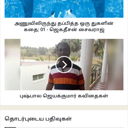
செல்லுமிடங்களில் எல்லாம் தன்னோடு பிரச்சனைகளை தவறாமல் உடனழைத்து
வருகிறான் சாம். பள்ளியில், அவனது அத்தை க்ளேரின் வீடு என எங்கு
போனாலும், எதனைச் செய்தாலும் பிரச்சனைதான். போதாதற்கு மித மிஞ்சிய
அணுவிலிருந்து தப்பித்த ஒரு துகளின்
கற்பனை வேறு. குழந்தைகள் தங்களுக்குத் தாங்களே புனைந்து கொள்கிற
கதை; 01 - ஜெகதீசன் சைவராஜ்
கற்பனை உலகில் சஞ்சரிப்பது ஒன்றும் புதிதல்ல. அது பால்யத்தின் பொது இயல்பு.
ஆனால், சாம் போல எல்லோரும் கற்பனைக்கும் நிஜத்திற்குமான கோட்டை
முற்றாக மறந்தவர்களாய் இருப்பதில்லை. தன்னை பூதங்கள் துரத்துவதாகவும்
அதிலிருந்து தன்னையும், சமயங்களில் தாயையும் கூட காக்கிற மாபெரும்
பொறுப்பை அவன் புனைந்து கொள்கிற மிகைகற்பனை வரிந்து கொள்கிறது.
பொதுவாகவே சிறுபிள்ளைகள் தங்களது கனவுக் கோட்டைகளின் செங்கல்கள்
உடைக்கப்படுவதை விரும்புவதே இல்லை, ஒரு போதும். அவன் வருந்துவதைக்
காண விரும்பாத அன்னை அமேலியா அவனது கற்பனைகளை வெளிப்படையாக
ஆமோதிக்கவில்லை என்றபோதிலும் தடுத்து நிறுத்தாதவளாய் இருக்கிறாள்.
புஷ்பால ஜெயக்குமார் கவிதைகள்
தன்னையும், அன்னையையும் பூதங்களிடமிருந்து காப்பாற்றிட ஆயுதங்களைச்
செய்கிற அளவுக்கு அவனது கற்பனையுலகு அவனுக்கு அசலானது.
தொடர்புடைய பதிவுகள்
ஓர் இரவு படுக்கையில் அமர்ந்தபடி அவன் விருப்பத் தேர்வான ஒரு நூலை