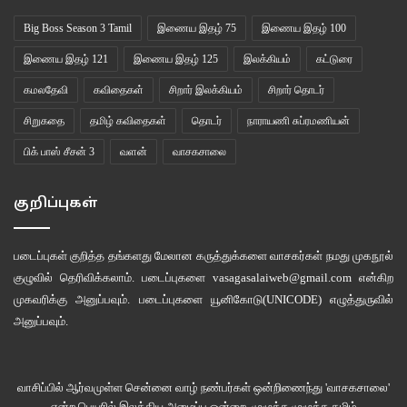
Big Boss Season 3 Tamil
இணைய இதழ் 75
இணைய இதழ் 100
இணைய இதழ் 121
இணைய இதழ் 125
இலக்கியம்
கட்டுரை
கமலதேவி
கவிதைகள்
சிறார் இலக்கியம்
சிறார் தொடர்
சிறுகதை
தமிழ் கவிதைகள்
தொடர்
நாராயணி சுப்ரமணியன்
பிக் பாஸ் சீசன் 3
வளன்
வாசகசாலை
கிழித்தெறிந்தும் சாபமென மீண்டும் வந்து சேர்ந்திருக்கிற ‘மிஸ்டர் பாபாடூக்’
கதையில் வருகிற தாய் அப்பூதத்தால் ஆட்கொள்ளப்பட்டு தனது மகனையே
குறிப்புகள்
குத்திக் கொல்வதைப் போல தனது வாழ்க்கையிலும் நடந்து விடுமோவெனும்
கற்பனை அவளை பேரச்சத்திற்குள் அமிழ்த்துகிறது. பிறழ்ந்த மனநிலையில்
படைப்புகள் குறித்த தங்களது மேலான கருத்துக்களை வாசகர்கள் நமது
முகநூல்
எண்ணங்கள் உருவாக்கிய வதைமுகாமின் ஒற்றை கைதியாக தன்னையே தான்
குழுவில்
தெரிவிக்கலாம். படைப்புகளை
vasagasalaiweb@gmail.com
என்கிற
துன்புறுத்திக் கொள்கிற அவல நிலைக்கு ஆளாகிறாள். எது நடந்தாலும்,
முகவரிக்கு அனுப்பவும். படைப்புகளை
யூனிகோடு(UNICODE)
எழுத்துருவில்
எப்போதும் தன் மகன் மீதான பிரியம் குறையாத அவள், இப்போது அவன்
அனுப்பவும்.
பசிப்பதாய் சொல்வதைக் கூட தொந்தரவாகக் கருதக் கூடிய எல்லைக்கு சென்று
விட்டதை கண்டுகொண்டு துணுக்குறுகிறாள். சிறுவன் சாமோ தன் கற்பனைப்
பிரபஞ்சத்தின் சக மனுஷியாகவே பேதலித்துப் போயிருக்கும் தன் தாயை
வாசிப்பில் ஆர்வமுள்ள சென்னை வாழ் நண்பர்கள் ஒன்றிணைந்து 'வாசகசாலை'
பாவிக்கிறான். உண்மை, மாயத்திற்கு இடையேயான வேறுபாட்டை பிரித்துணரும்
என்ற பெயரில் இலக்கிய அமைப்பு ஒன்றை, முழுக்க முழுக்க தமிழ்