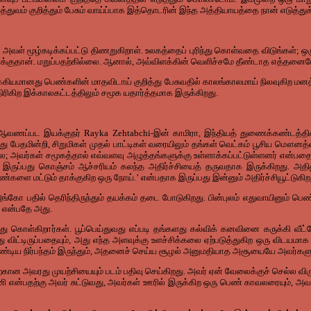
துவம் குறித்தும் பேசும் வாய்ப்பாக இத்தொடரின் இந்த அத்தியாயத்தை நான் எடுத்து
அவள் மூழ்கடிக்கப்பட்டு திணறுகிறாள். உலகத்தைப் புரிந்து கொள்வதை விடுங்கள்; ஒரு
விளக்குதான். மறுப்பதற்கில்லை. ஆனால், அவ்விளக்கின் வெளிச்சமே தீண்டாத எத்த
 முக்கியமானது பெண்களின் மாதவிடாய் குறித்து பேசுவதில் காலங்காலமாய் நிலவுகி
திரிகிற இக்காலகட்டத்திலும் சமூக யதார்த்தமாக இருக்கிறது.
க ஆவணப்பட இயக்குநர் Rayka Zehtabchi-இன் காமிரா, இந்தியத் துணைக்கண்டத்தின
து பேதமின்றி, சிறுமிகள் முதல் பாட்டிகள் வரையிலும் தங்கள் வெட்கம் பூசிய மௌனத்
; அவர்கள் சமூகத்தால் எவ்வளவு அழுத்தங்களுக்கு உள்ளாக்கப்பட்டுள்ளனர் என்பதையே
 இருப்பது கொஞ்சம் ஆச்சரியம் கலந்த அதிர்ச்சியைத் தருவதாக இருக்கிறது. அதிலு
ெண்களை மட்டும் தாக்குகிற ஒரு நோய்.’ என்பதாக இருப்பது இன்னும் அதிர்ச்சியூட்டுகிற
அங்கோ பதில் தெரிந்திருந்தும் தயக்கம் தடை போடுகிறது. பின்புலம் எதுவாயினும் பெண
 என்பதே அது.
து கொள்கிறார்கள். பூப்பெய்துவது எப்படி தங்களது கல்விக் கனவினை கருக்கி 
 விட்டிருப்பதையும், அது எந்த அளவுக்கு உளச்சிக்கலை ஏற்படுத்துகிற ஒரு விடயமாக
்டிய நிர்பந்தம் இருந்தும், அதனைச் செய்ய சூழல் அனுமதியாத அசூயையே அவர்களு
ான அவரது முயற்சியையும் படம் பதிவு செய்கிறது. அவர் ஏன் வேலைக்குச் செல்ல விர
பணி என்பதற்கு அவர் சுட்டுவது, அவர்கள் ஊரில் இருக்கிற ஒரு பெண் காவலரையும், அவ