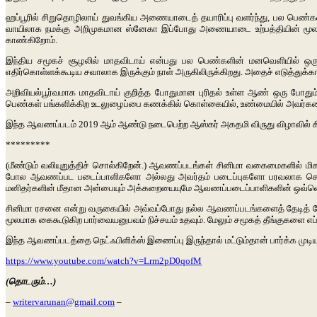
ஹப்பூரில் சிறுதொழிலாய் துவங்கிய அணையாடைத் தயாரிப்பு வளர்ந்து, பல பெ
வாயிலாக நமக்கு அறிமுகமான ஸ்னேகா இப்போது அணையாடை உற்பத்தியின் மூலமாக ஈட
காண்கிறோம்.
இந்திய சமூகச் சூழலில் மாதவிடாய் என்பது பல பெண்களின் மனவெளியில் ஒர
எதிர்கொள்ளக்கூடிய சவாலாக இருக்கும் நாள் அருகிலிருக்கிறது. அதைச் எடுத்துக்கா
அறிவியல்பூர்வமாக மாதவிடாய் குறித்த போதுமான புரிதல் உள்ள ஆண் ஒரு போதும
பெண்கள் பங்களிக்கிற உடலுழைப்பை கணக்கில் கொள்கையில், உண்மையில் அவர்கள
இந்த ஆவணப்படம் 2019 ஆம் ஆண்டு நடைபெற்ற ஆஸ்கர் அகதமி விருது விழாவில் ச
*********
(மீண்டும் வலியுறுத்திச் சொல்கிறேன்.) ஆவணப்படங்கள் சினிமா வகைமைகளில் ம
போல ஆவணப்பட படைப்பாளிகளோ அல்லது அவர்தம் படைப்புகளோ பரவலாக சென்றடைவ
மனிதர்களின் மீதான அன்பையும் அக்கறையையுமே ஆவணப்படைப்பாளிகளின் ஒவ்வொரு
சினிமா ரசனை என்று வருகையில் அவ்வப்போது நல்ல ஆவணப்படங்களைத் தேடித் தேடி
மூலமாக கைகூடுகிற பார்வையனுபவம் நிச்சயம் உதவும். மேலும் சமூகத் தீங்குகளை எப்பட
இந்த ஆவணப்படத்தை நெட்ஃபிளிக்ஸ் இணைப்பு இருந்தால் மட்டும்தான் பார்க்க முட
https://www.youtube.com/watch?v=Lrm2pD0qofM
(தொடரும்…)
–
writervarunan@gmail.com
–