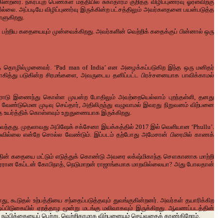
். நகர்ப்புற பெண்கள் மத்தியில் சுகாதாரம் குறித்த விழிப்புணர்வு ஓரளவிற்கு
்லை. அப்படியே விழிப்புணர்வு இருக்கின்ற பட்சத்திலும் அவர்களதனை பயன்படுத்த
்ளுகிறது.
பற்றிய கதையையும் முன்வைக்கிறது. அவர்களின் வெற்றிக் கதைக்குப் பின்னால் ஒரு
் தொழில்முனைவர். ‘Pad man of India’ என அழைக்கப்படுகிற இந்த ஒரு மனிதர்
கித்து படுகின்ற சிரமங்களை, அவருடைய தனிப்பட்ட பிரச்சனையாக பாவிக்காமல்
ோடு இணைந்து கொள்ள முயன்ற போதிலும் அவற்றையெல்லாம் புறந்தள்ளி, தனது
ய்ய வேண்டுமென முடிவு செய்தார், அதிலிருந்து வழுவாமல் இவரது நிறுவனம் விற்பனை
ை உயர்த்திக் கொள்ளவும் உறுதுணையாக இருக்கிறது.
ிவந்தது. முதலாவது அபிஷேக் சக்சேனா இயக்கத்தில் 2017 இல் வெளியான ‘Phullu’.
வில்லை என்றே சொல்ல வேண்டும். இப்படம் தற்போது அமேசான் பிரைமில் காணக்
த்தின் கதையை மட்டும் எடுத்துக் கொண்டு அவரை லக்‌ஷ்மிகாந்த சௌகானாக மாற்றி
க்காரரான கேப்டன் கோபிநாத், நெடுமாறன் ராஜாங்கமாக மாறவில்லையா? அது போலதான்
கூடுதல் உற்பத்தியை சந்தைப்படுத்தவும் துவங்குகின்றனர். அவர்கள் தயாரிக்கிற
ிடுகையில் ஏறத்தாழ மூன்று மடங்கு மலிவாகவும் இருக்கிறது. ஆவணப்படத்தின்
ள் நம்பிக்கையைப் பெற்று, வெற்றிகரமாக விற்பனையும் செய்வதைக் காண்கிறோம்.