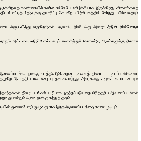
இருக்கிறதை காண்கையில் உண்மையிலேயே மகிழ்ச்சியாக இருக்கிறது. கிளைக்கதை
டித் தேர்வுக்கு தயாரிப்பு செய்கிற பயிற்சியகத்தில் சேர்ந்து பயில்வதையும்
டனையை அனுபவித்து வருகிறார்கள். ஆனால், இனி அது அன்றாடத்தின் இன்னொரு
்தோறும் அவ்வளவு உதிரப்போக்கையும் சமாளித்துக் கொண்டு, ஆண்களுக்கு நிகராக
ஆவணப்படங்கள் நமக்கு கடத்திவிடுகின்றன. புனைவுத் திரைப்பட படைப்பாளிகளைப்
ுகிற அசாத்தியமான உழைப்பு தன்னலமற்றது. அவர்களது சமூகக் கடப்பாடையும்,
தாந்தங்கள் திரைப்படங்கள் வழியாக புகுத்தப்படுவதை பிரித்தறிய ஆவணப்படங்கள்
்றுவது என்றும் அவை நமக்கு கற்றுத் தரும்.
் சுட்டியின் துணையோடு முழுவதுமாக இந்த ஆவணப்படத்தை காண முடியும்.