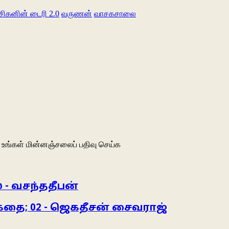
சிகனின் டைரி 2.0
வருணன்
வாசகசாலை
உங்கள் மின்னஞ்சலைப் பதிவு செய்க
 - வசந்ததீபன்
 கதை; 02 - ஜெகதீசன் சைவராஜ்