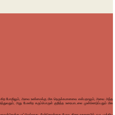
கிற போதிலும், அவை உண்மைக்கு மிக நெருக்கமானவை என்பதாலும், அவை அந்த
ுவதும், அது பேசுகிற கருப்பொருள் குறித்த உரையாடலை முன்னெடுப்பதும் மிக
றுதலுக்கென்று மட்டுமல்லாது, மேற்சொன்னது போல திரை ரசனையில் ஒரு முக்கிய