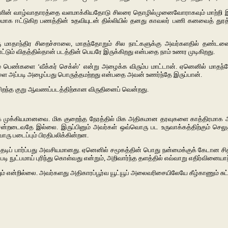
ண்களின் வாழ்வாதாரத்தை வளமாக்கியதோடு சிலரை தொழில்முனைவோராகவும் மாற்றி 
்டுகிற பணத்தின் உதவியுடன் தில்லியில் தனது காவலர் பணி கனவைத் துரத்திட போட்
ு மாதாந்திர சிறைச்சாலை, மாதந்தோறும் சில நாட்களுக்கு அவர்களதில் தண்
ட்டும் விதத்தில்தான் படத்தின் பெயரே இருக்கிறது என்பதை நாம் உணர முடிகிறது.
் பெண்களை ‘வீக்கர் செக்ஸ்’ என்று அழைக்க விரும்ப மாட்டான். ஏனெனில் மாதந
ை அப்படி அழைப்பது பொருத்தமற்றது என்பதை அவன் உணர்ந்தே இருப்பான்.
ிறந்த குறு ஆவணப்படத்திற்கான விருதினைப் வென்றது.
ிக முக்கியமானவை. மிக குறைந்த நேரத்தில் மிக அதிகமான தரவுகளை காத்திரமாக 
தே இல்லை. இருப்பினும் அவர்கள் ஒவ்வொரு பட உருவாக்கத்திற்கும் செலுத்த
 படைப்பும் பிரதிபலிக்கின்றன.
ப் பார்ப்பது அவசியமானது. ஏனெனில் சமூகத்தின் பொது நன்மைக்குக் கேடான சித்
ி நுட்பமாய் புரிந்து கொள்வது என்றும், அறிவார்ந்த தளத்தில் எவ்வாறு எதிர்வினையாற
ியும் என்றில்லை. அவர்களது அதிகாரப்பூர்வ யூட்யூப் அலைவரிசையிலேயே கீழ்காணும