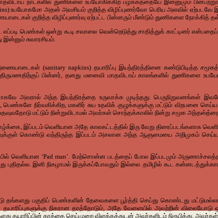
ாய் நாட்களில் துணிகளை உபயோகிக்கிற பழக்கத்தையே இன்னுமும் பின்பற்றுகின்றனர
kins) உபயோகமோ அதன் அவசியம் குறித்த விழிப்புணர்வோ பெரிய அளவில் ஏற்படவே இல
கள் குறித்த விழிப்புணர்வு ஏற்பட்ட பின்னரும் மீண்டும் துணிகளை நோக்கித் தள
எப்படி பெண்கள் ஒன்று கூடி சவாலை வென்றெடுத்து சாதித்துக் காட்டினர் என்பதைப் 
 இன்னும் சுவாரசியம்.
யாடைகள் (sanitary napkins) தயாரிப்பு இயந்திரத்தினை கண்டுபிடித்த சமூகத
ு திருமணதிற்குப் பின்னர், தனது மனைவி மாதவிடாய் காலங்களில் துணிகளை உபயோ
.
ே அவரால் அந்த இயந்திரத்தை உருவாக்க முடிந்தது. பெருநிறுவனங்கள் இவர
கிற, பெண்களே நிர்வகிக்கிற, மகளிர் சுய உதவிக் குழுக்களுக்கு மட்டும் விறபனை செ
வுவதோடு மட்டும் நின்றுவிடாமல் அவர்கள் சொந்தக்காலில் நின்று சமூக அந்தஸ்த்த
 வாழ்க்கை, இப்படம் வெளியான அதே காலகட்டத்தில் இரு வேறு திரைப்படங்களாக வெள
வுக்குள் கொண்டு வந்திருந்த இப்படம் அசலான அந்த ஆளுமையை அறிமுகம் செய்ய
நடிப்பில் வெளியான ‘Pad man’. மேற்சொன்ன படத்தைப் போல இப்படமும் அருணாச்சல
ழ்வது புதிதல்ல. இனி நிகழாமல் இருக்கப்போவதும் இல்லை. தமிழில் கூட கன்னடத்து
தங்களது பகுதிப் பெண்களின் தேவைகளை பூர்த்தி செய்து கொண்டது மட்டுமல்லாது, 
யாரிப்புகளுக்கு நிகரான தரத்தோடும், அதே வேளையில் அவற்றின் விலையோடு ஒப்ப
களது தயாரிப்பின் தரத்தை செய்முறை விளக்கத்துடன் அவர்களிடம் நிரூபித்து, அவர்க