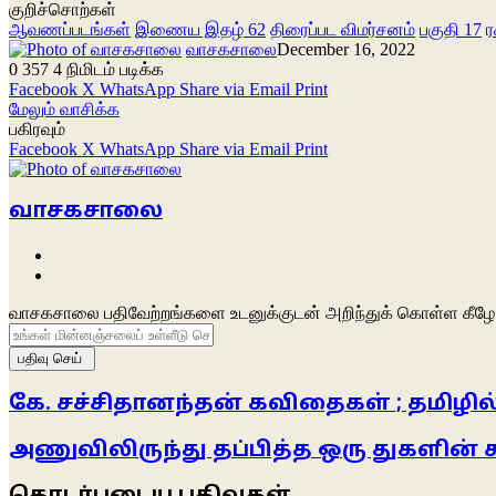
குறிச்சொற்கள்
ஆவணப்படங்கள்
இணைய இதழ் 62
திரைப்பட விமர்சனம்
பகுதி 17
ர
வாசகசாலை
December 16, 2022
0
357
4 நிமிடம் படிக்க
Facebook
X
WhatsApp
Share via Email
Print
மேலும் வாசிக்க
பகிரவும்
Facebook
X
WhatsApp
Share via Email
Print
வாசகசாலை
Website
Facebook
வாசகசாலை பதிவேற்றங்களை உடனுக்குடன் அறிந்துக் கொள்ள கீழே 
உங்கள்
மின்னஞ்சலைப்
உள்ளீடு
செய்க
கே. சச்சிதானந்தன் கவிதைகள் ; தமிழில்
அணுவிலிருந்து தப்பித்த ஒரு துகளின்