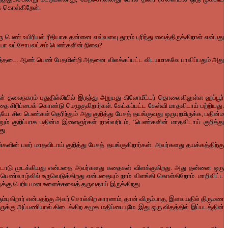
க் கொள்கிறேன்.
 பெண் உயிரியல் ரீதியாக தன்னை எவ்வளவு தூரம் புரிந்து வைத்திருக்கிறாள் என்பது
னையோ லட்சோபலட்சம் பெண்களின் நிலை?
ற மனத்தடை. ஆண் பெண் பேதமின்றி அதனை விலக்கப்பட்ட விடயமாகவே பாவிப்பதும் அது
் தலைநகரம் புதுதில்லியில் இருந்து அறுபது கிலோமீட்டர் தொலைவிலுள்ள ஹப்பூர்
தை சிரிப்பைக் கொண்டு மெழுகுகிறார்கள். கேட்கப்பட்ட கேள்வி மாதவிடாய் பற்றியது.
. சில பெண்கள் தெரிந்தும் அது குறித்து பேசத் தயங்குவது ஒருபுறமிருக்க, பதின்ம
ம் குறிப்பாக பதின்ம இளைஞர்கள் நால்வரிடம், ‘பெண்களின் மாதவிடாய் குறித்து
து.
்களின் பலர் மாதவிடாய் குறித்து பேசத் தயங்குகிறார்கள். அவர்களது தயக்கத்திற்கு
வீட்டோடு முடக்கியது என்பதை அவர்களது கதைகள் விளக்குகிறது. அது தன்னை ஒரு
 பெண்வாழ்வில் உருவெடுக்கிறது என்பதையும் நாம் விளங்கி கொள்கிறோம். மாறிவிட்ட
க்கு பெரிய மன உளைச்சலைத் தருவதாய் இருக்கிறது.
ும்புகிறார் என்பதற்கு அவர் சொல்கிற காரணம், தான் விரும்பாத, இளவயதில் திருமண
ருக்கு அப்பணியால் கிடைக்கிற சமூக மதிப்பையுமே. இது ஒரு விதத்தில் இப்படத்தின்