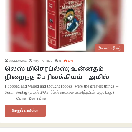
இணைய இதழ்
வாசகசாலை
May 16, 2022
0
489
லெஸ் மிசெரப்ல்ஸ்; உன்னதம்
நிறைந்த பேரிலக்கியம் – அமில்
I Sobbed and wailed and thought [books] were the greatest things –
Susan Sontag (லெஸ் மிசெரப்ல்ஸ் நாவலை வாசித்தபின் எழுதியது)
லெஸ் மிசெரப்ல்ஸ்…
மேலும் வாசிக்க