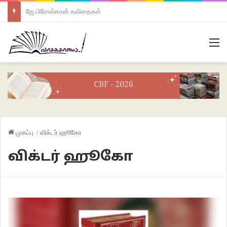
ஜே.பிரோஸ்கான் கவிதைகள்
M
முகப்பு
/
விக்டர் ஹூகோ
விக்டர் ஹூகோ