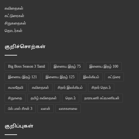
கவிதைகள்
கட்டுரைகள்
சிறுகதைகள்
தொடர்கள்
குறிச்சொற்கள்
Big Boss Season 3 Tamil
இணைய இதழ் 75
இணைய இதழ் 100
இணைய இதழ் 121
இணைய இதழ் 125
இலக்கியம்
கட்டுரை
கமலதேவி
கவிதைகள்
சிறார் இலக்கியம்
சிறார் தொடர்
சிறுகதை
தமிழ் கவிதைகள்
தொடர்
நாராயணி சுப்ரமணியன்
பிக் பாஸ் சீசன் 3
வளன்
வாசகசாலை
குறிப்புகள்