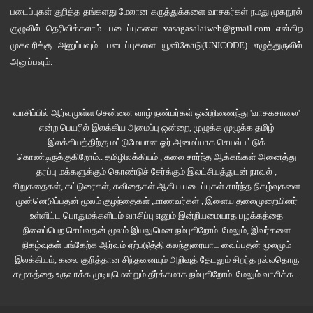
படைப்புகள் குறித்த தங்களது மேலான கருத்துக்களை வாசகர்கள் நமது
முகநூல்
குழுவில்
தெரிவிக்கலாம். படைப்புகளை
vasagasalaiweb@gmail.com
என்கிற
முகவரிக்கு அனுப்பவும். படைப்புகளை
யூனிகோடு(UNICODE)
எழுத்துருவில்
அனுப்பவும்.
வாசிப்பில் ஆர்வமுள்ள சென்னை வாழ் நண்பர்கள் ஒன்றிணைந்து 'வாசகசாலை'
என்ற பெயரில் இலக்கிய அமைப்பு ஒன்றை, முழுக்க முழுக்க தமிழ்
இலக்கியத்திற்கு மட்டுமேயான ஓர் அமைப்பாக செயல்பட்டுக்
கொண்டிருக்குகிறோம்.. தமிழிலக்கியம் , கலை சார்ந்த ஆக்கங்கள் அனைத்து
தரப்பு மக்களுக்கும் கொண்டுச் சேர்க்கும் இலட்சியத்துடன் நாவல் ,
சிறுகதைகள், கட்டுரைகள், கவிதைகள் ஆகிய படைப்புகள் சார்ந்த நிகழ்வுகளை
முன்னெடுப்பதன் மூலம் குழந்தைகள் ,மாணவர்கள் , இளைய தலைமுறையினர்
உள்ளிட்ட பொதுமக்களிடம் வாசிப்பு எனும் இன்றியமையாத பழக்கத்தை
நிலைப்பெற செய்வதன் மூலம் இயலுமென நம்புகிறோம். மேலும், இவர்களை
நிகழ்வுகள் பங்கேற்க ஆர்வம் ஏற்படுத்தி கலந்துரையாட வைப்பதன் மூலமும்
இலக்கியம், கலை குறித்தான சிந்தனையும் அறிவுத் தேடலும் சிறந்த நல்லதொரு
சமூகத்தை உருவாக்க முடியுமென்றும் தீர்க்கமாக நம்புகிறோம்.
மேலும் வாசிக்க...