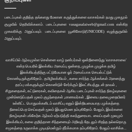
குறிப்புகள்
படைப்புகள் குறித்த தங்களது மேலான கருத்துக்களை வாசகர்கள் நமது
முகநூல்
குழுவில்
தெரிவிக்கலாம். படைப்புகளை
vasagasalaiweb@gmail.com
என்கிற
முகவரிக்கு அனுப்பவும். படைப்புகளை
யூனிகோடு(UNICODE)
எழுத்துருவில்
அனுப்பவும்.
வாசிப்பில் ஆர்வமுள்ள சென்னை வாழ் நண்பர்கள் ஒன்றிணைந்து 'வாசகசாலை'
என்ற பெயரில் இலக்கிய அமைப்பு ஒன்றை, முழுக்க முழுக்க தமிழ்
இலக்கியத்திற்கு மட்டுமேயான ஓர் அமைப்பாக செயல்பட்டுக்
கொண்டிருக்குகிறோம்.. தமிழிலக்கியம் , கலை சார்ந்த ஆக்கங்கள் அனைத்து
தரப்பு மக்களுக்கும் கொண்டுச் சேர்க்கும் இலட்சியத்துடன் நாவல் ,
சிறுகதைகள், கட்டுரைகள், கவிதைகள் ஆகிய படைப்புகள் சார்ந்த நிகழ்வுகளை
முன்னெடுப்பதன் மூலம் குழந்தைகள் ,மாணவர்கள் , இளைய தலைமுறையினர்
உள்ளிட்ட பொதுமக்களிடம் வாசிப்பு எனும் இன்றியமையாத பழக்கத்தை
நிலைப்பெற செய்வதன் மூலம் இயலுமென நம்புகிறோம். மேலும், இவர்களை
நிகழ்வுகள் பங்கேற்க ஆர்வம் ஏற்படுத்தி கலந்துரையாட வைப்பதன் மூலமும்
இலக்கியம், கலை குறித்தான சிந்தனையும் அறிவுத் தேடலும் சிறந்த நல்லதொரு
சமூகத்தை உருவாக்க முடியுமென்றும் தீர்க்கமாக நம்புகிறோம்.
மேலும் வாசிக்க...