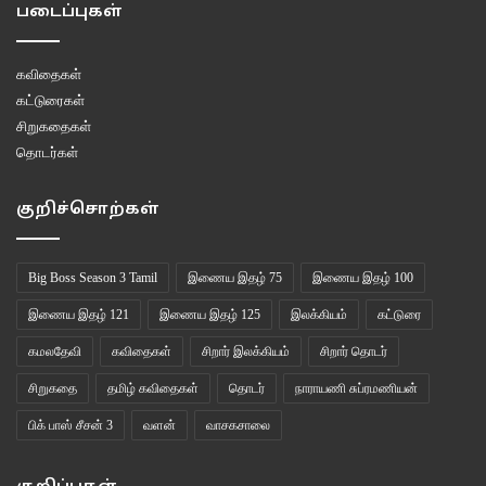
படைப்புகள்
கவிதைகள்
கட்டுரைகள்
சிறுகதைகள்
தொடர்கள்
குறிச்சொற்கள்
Big Boss Season 3 Tamil
இணைய இதழ் 75
இணைய இதழ் 100
இணைய இதழ் 121
இணைய இதழ் 125
இலக்கியம்
கட்டுரை
கமலதேவி
கவிதைகள்
சிறார் இலக்கியம்
சிறார் தொடர்
சிறுகதை
தமிழ் கவிதைகள்
தொடர்
நாராயணி சுப்ரமணியன்
பிக் பாஸ் சீசன் 3
வளன்
வாசகசாலை