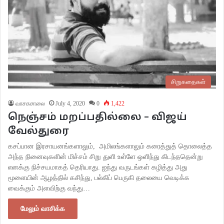
சிறுகதைகள்
வாசகசாலை
July 4, 2020
0
1,422
நெஞ்சம் மறப்பதில்லை – விஜய்
வேல்துரை
கசப்பான இரசாயனங்களாலும், அமிலங்களாலும் கரைத்துத் தொலைத்த
அந்த நினைவுகளின் மிச்சம் சிறு துளி உள்ளே ஒளிந்து கிடந்ததென்று
எனக்கு நிச்சயமாகத் தெரியாது. ஐந்து வருடங்கள் கழித்து அது
மூளையின் ஆழத்தில் கசிந்து, பல்கிப் பெருகி தலையை வெடிக்க
வைக்கும் அளவிற்கு வந்து…
மேலும் வாசிக்க