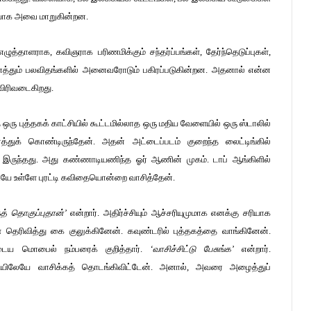
ரையாக அவை மாறுகின்றன.
த்தாளராக, கவிஞராக பரிணமிக்கும் சந்தர்ப்பங்கள், தேர்ந்தெடுப்புகள்,
த்தும் பலவிதங்களில் அனைவரோடும் பகிரப்படுகின்றன. அதனால் என்ன
விரிவடைகிறது.
த ஒரு புத்தகக் காட்சியில் கூட்டமில்லாத ஒரு மதிய வேளையில் ஒரு ஸ்டாலில்
துக் கொண்டிருந்தேன். அதன் அட்டைப்படம் குறைந்த லைட்டிங்கில்
க இருந்தது. அது கண்ணாடியணிந்த ஓர் ஆணின் முகம். டாப் ஆங்கிளில்
தபடியே உள்ளே புரட்டி கவிதையொன்றை வாசித்தேன்.
் தொகுப்புதான்’
என்றார். அதிர்ச்சியும் ஆச்சரியுமுமாக எனக்கு சரியாக
ள் தெரிவித்து கை குலுக்கினேன். கவுண்டரில் புத்தகத்தை வாங்கினேன்.
ுடைய மொபைல் நம்பரைக் குறித்தார்.
‘வாசிச்சிட்டு பேசுங்க’
என்றார்.
ம் வழியிலேயே வாசிக்கத் தொடங்கிவிட்டேன். அனால், அவரை அழைத்துப்