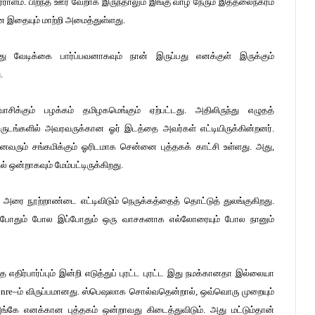
ள் ஏராளம். பிறந்த ஊர் வேறாக இருந்தாலும் இங்கு வாழ நேரும் இத்தலைநகரம்
ன இதையும் மாற்றி அமைத்துள்ளது.
வேடிக்கை பார்ப்பவனாகவும் நான் இருப்பது எனக்குள் இருக்கும்
.
சிக்கும் பழக்கம் தமிழகமெங்கும் ஏற்பட்டது. அதிலிருந்து எழுதத்
டங்களில் அவரவருக்கான ஓர் இடத்தை அவர்கள் எட்டியிருக்கின்றனர்.
வரும் சங்கமிக்கும் ஓரிடமாக சென்னை புத்தகக் காட்சி உள்ளது. அது,
ஒன்றாகவும் மேம்பட்டிருக்கிறது.
அரை நூற்றாண்டை எட்டிவிடும் நெருக்கத்தைத் தொட்டுத் துலங்குகிறது.
எப்போதும் போல இப்போதும் ஒரு வாசகனாக எல்லோரையும் போல நானும்
எதிர்பார்ப்பும் இன்றி எடுத்துப் புரட்ட புரட்ட இது நமக்கானதா இல்லையா
nre–ம் விருப்பமானது. ஸ்பெஷலாக சொல்வதென்றால், ஒவ்வொரு முறையும்
ங்கே எனக்கான புத்தகம் ஒன்றாவது கிடைத்துவிடும். அது மட்டும்தான்