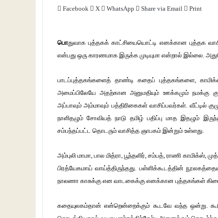
Facebook
X
WhatsApp
Share via Email
Print
பொ
துவாக புத்தகக் காட்சியையொட்டி எனக்கான புத்தக வாசி
என்பது ஒரு காரணமாக இருக்க முடியுமா என்றால் இல்லை. அது
பாடப்புத்தகங்களைத் தாண்டி கதைப் புத்தகங்களை, காமிக்ஸ்
அமைப்பிலேயே அதற்கான அனுமதியும் ஊக்கமும் நமக்கு குற
அப்பாவும் அம்மாவும் பத்திரிகைகள் வாசிப்பவர்கள். வீட்டில்
நாளிதழும் சோவியத் நாடு தமிழ் பதிப்பு மாத இதழும் இரு
சம்பந்தப்பட்ட தொடரும் வாசித்த ஞாபகம் இன்றும் உள்ளது.
அம்புலி மாமா, பால மித்ரா, பூந்தளிர், சம்பத், ராணி காமிக்ஸ், மு
பிரத்யேகமாய் வாய்த்திருந்தது. பள்ளிக்கூடத்தின் நூலகத்தை
நாலணா காசுக்கு என வாடகைக்கு எனக்கான புத்தகங்கள் கிடைக்க
கதையுலகம்தான் என்றென்றைக்கும் கூடவே வந்த ஒன்று. கூட