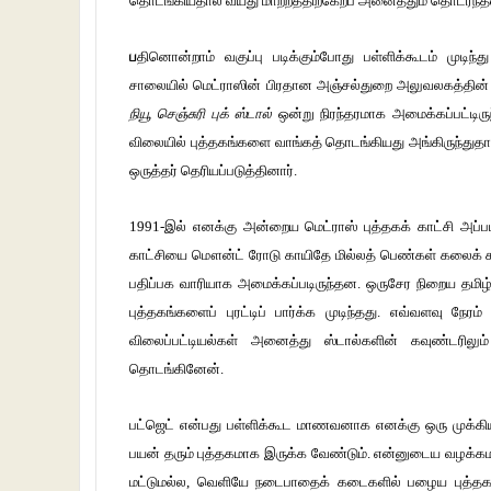
தொடங்கியதால் வயது மாற்றத்திற்கேற்ப அனைத்தும் தொடர்ந்
ப
தினொன்றாம் வகுப்பு படிக்கும்போது பள்ளிக்கூடம் முடிந்து 
சாலையில் மெட்ராஸின் பிரதான அஞ்சல்துறை அலுவலகத்தின் மு
நியூ செஞ்சுரி புக் ஸ்டால்
ஒன்று நிரந்தரமாக அமைக்கப்பட்டிருந
விலையில் புத்தகங்களை வாங்கத் தொடங்கியது அங்கிருந்துதா
ஒருத்தர் தெரியப்படுத்தினார்.
1991-இல் எனக்கு அன்றைய மெட்ராஸ் புத்தகக் காட்சி அப்ப
காட்சியை மௌன்ட் ரோடு காயிதே மில்லத் பெண்கள் கலைக் க
பதிப்பக வாரியாக அமைக்கப்படிருந்தன. ஒருசேர நிறைய தமி
புத்தகங்களைப் புரட்டிப் பார்க்க முடிந்தது. எவ்வளவு நேரம
விலைப்பட்டியல்கள் அனைத்து ஸ்டால்களின் கவுண்டரில
தொடங்கினேன்.
பட்ஜெட் என்பது பள்ளிக்கூட மாணவனாக எனக்கு ஒரு முக்கி
பயன் தரும் புத்தகமாக இருக்க வேண்டும். என்னுடைய வழக்க
மட்டுமல்ல, வெளியே நடைபாதைக் கடைகளில் பழைய புத்தகக் 