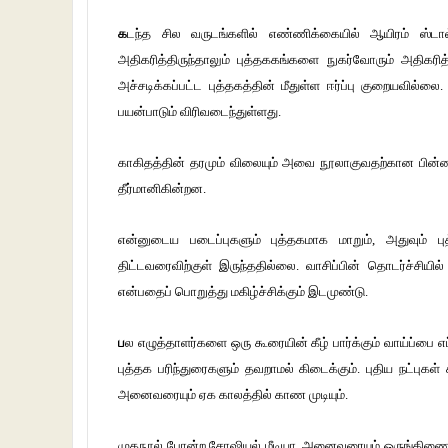
க
டந்த சில வருடங்களில் எண்ணிக்கையில் ஆயிரம் ஸ்டா
அதிகரித்திருந்தாலும் புத்தககங்களை நுகர்வோரும் அதிகரித்
அச்சடிக்கப்பட்ட புத்தகத்தின் மீதுள்ள ஈர்ப்பு குறையவில்ல
பயன்பாடும் விரிவடைந்துள்ளது.
காகிதத்தின் தரமும் விலையும் அவை நூலாகுவதற்கான பின்னணி
தீர்மானிகின்றன.
என்னுடைய படைப்புகளும் புத்தகமாக மாறும், அதுவும் புத
திட்டவரைவிற்குள் இருந்ததில்லை. வாசிப்பின் தொடர்ச்சியில்
என்பதைப் பொறுத்து மகிழ்ச்சிக்கும் இடமுண்டு.
ப
ல எழுத்தாளர்களை ஒரு கூரையின் கீழ் பார்க்கும் வாய்ப்பை எப
புத்தக பரிந்துரைகளும் தவறாமல் கிடைக்கும். புதிய நட்புக
அனைவரையும் ஏக காலத்தில் காண முடியும்.
முகநூல் போன்ற சோஷியல் மீடியா, அனைவரையும் ஒருங்கிணைக