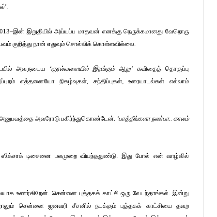
ல்’
.
 2013–இன் இறுதியில் அய்யப்ப மாதவன் எனக்கு நெருக்கமானது வேறொரு
பவம் குறித்து நான் எதுவும் சொல்லிக் கொள்ளவில்லை.
கடையில் அவருடைய
‘குரல்வளையில் இறங்கும் ஆறு’
கவிதைத் தொகுப்பு
ப்புறம் எத்தனையோ நிகழ்வுகள், சந்திப்புகள், உரையாடல்கள் எல்லாம்
ன் அனுபவத்தை அவரோடு பகிர்ந்துகொண்டேன்.
‘பாத்தீங்களா நண்பா.. காலம்
ஸிக்சாக் டிசைனை பலமுறை வியந்ததுண்டு. இது போல் என் வாழ்வில்
வையாக உணர்கிறேன். சென்னை புத்தகக் காட்சி ஒரு வேடந்தாங்கல். இன்று
்றாலும் சென்னை ஜனவரி சீசனில் நடக்கும் புத்தகக் காட்சியை தவற