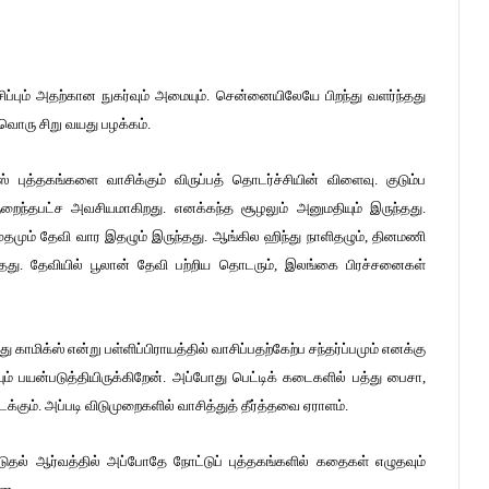
ப்பும் அதற்கான நுகர்வும் அமையும். சென்னையிலேயே பிறந்து வளர்ந்தது
வொரு சிறு வயது பழக்கம்.
 புத்தகங்களை வாசிக்கும் விருப்பத் தொடர்ச்சியின் விளைவு. குடும்ப
ைந்தபட்ச அவசியமாகிறது. எனக்கந்த சூழலும் அனுமதியும் இருந்தது.
 குமுதமும் தேவி வார இதழும் இருந்தது. ஆங்கில ஹிந்து நாளிதழும், தினமணி
ந்தது. தேவியில் பூலான் தேவி பற்றிய தொடரும், இலங்கை பிரச்சனைகள்
த்து காமிக்ஸ் என்று பள்ளிப்பிராயத்தில் வாசிப்பதற்கேற்ப சந்தர்ப்பமும் எனக்கு
யும் பயன்படுத்தியிருக்கிறேன். அப்போது பெட்டிக் கடைகளில் பத்து பைசா,
ும். அப்படி விடுமுறைகளில் வாசித்துத் தீர்த்தவை ஏராளம்.
ுதல் ஆர்வத்தில் அப்போதே நோட்டுப் புத்தகங்களில் கதைகள் எழுதவும்