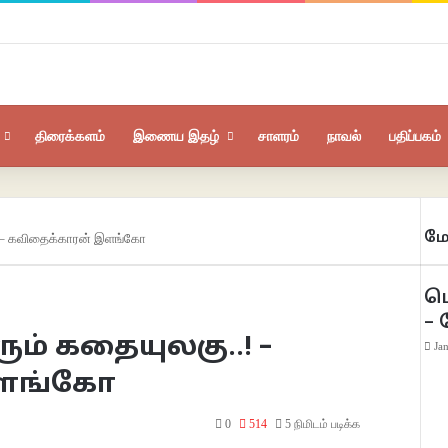
திரைக்களம்
இணைய இதழ்
சாளரம்
நாவல்
பதிப்பகம்
மே
! – கவிதைக்காரன் இளங்கோ
ப
–
் கதையுலகு..! –
Ja
இளங்கோ
0
514
5 நிமிடம் படிக்க