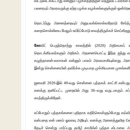
விட்டுவிடக்கூடாது என்னும் பழக்கத்திற்குள் வந்துவிட்டவர்க
பலரையும் அவரவருக்கு ஏற்ற பழக்க வழக்கங்களுக்குள் ஒன்றெ
தொடர்ந்து அனைத்தையும் அனுபவங்கொள்வதோடு சேர்த்து 
கதைசொல்லியை மேலும் உயிர்ப்போடு வைத்திருக்கச் செய்கிறது
கோ
விட் பெருந்தொற்று காலத்தில் (2020) அதிகமாய் வா
தொடங்கியவர்களும் அதிகம். அதனையொட்டி இந்த ஐந்து வரு
எழுத்தாளன்-வாசகன் என்னும் பாலம் அகலமாகியுள்ளது. அனை
இன்று சென்னையின் தவிர்க்க முடியாத முக்கியமான முகங்களில் 
ஜனவரி 2026-இல் 49-வது சென்னை புத்தகக் காட்சி என்பது 
எனக்கு தனிப்பட்ட முறையில் அது 36–வது வருடமாகும். 
காத்திருக்கிறேன்.
எப்போதும் புத்தகங்களை புதிதாக எதிர்கொள்ளும்போது எவ்வித 
என்பதை என் மனம் ஓரளவு அறியும். எனக்கு அனைத்துவித Ge
தேடிச் சென்று பார்ப்பது
தமிழ் காமிக்ஸ் புத்தக ஸ்டாலை
. அ