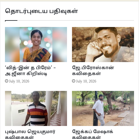
ஓடுகிறது. அம்மாவைப் பற்றிய ரகசியமாய் இருக்கக் கூடும் என்பதில் நம்
தொடர்புடைய பதிவுகள்
அனுமானங்களுக்கு வித்திடுகிறார். அப்பாவை விடச் சித்தப்பாவின் தீர்க்கமும்,
பிடிவாதமும், வேணுவிற்கான தியாகமும் அளப்பரியது. கஷ்டப்பாடு பட்டாவது
அவனுக்கு விருப்பமான ஓவியக்கல்லூரியில் அவனைச் சேர்த்து விடுகிறார். தன்
மனைவியின் துரோகத்திற்குப் பிராயச்சித்தம் தேட துணிச்சலான ஒரு முடிவை
எடுக்கத் துணிகிறார். வேணுவைக் காட்டிலும் சித்தப்பா தான் கதையின் நாயகன்
போல உயர்ந்து நிற்கிறார். அவரின் கருணை தேசாந்திரக்காரன் வரையிலும்
நீள்கிறது. எதார்த்தங்களோடு, மந்திரங்களையும், மாயங்களையும் பிணைத்து
‘வித்-இன் த பிரேம்’ –
ஜே.பிரோஸ்கான்
ஓடும் மாயநதி மாயாதீதம். நல்லதொரு வாசிப்பனுபவம்.
அ.ஜீனா கிறிஸ்டி
கவிதைகள்
July 10, 2026
July 10, 2026
மாயை மறைக்க மறைந்த மறைபொருள்
மாயை மறைய வெளிப்படும் அப்பொருள்.
வேட்டை பூதம்
என்னும் சிறுகதை காவல் தெய்வங்களைப் பிரதானமாய்
கொண்டது. முயல் வேட்டை, சேவல் சண்டை, ரேக்ளா ரேஸ் எல்லாவற்றிலுமே
புஷ்பால ஜெயகுமார்
ஜேக்கப் மேஷாக்
பணயமாய் நிற்பது பெண்ணும் மண்ணுமே. பொதுவாக முயல் வேட்டைக்குச்
கவிதைகள்
கவிதைகள்