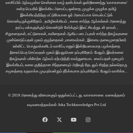
வாசிப்பில் ஆர்வமுள்ள சென்னை வாழ் நண்பர்கள் ஒன்றிணைந்து 'வாசகசாலை'
மாயாதீதம், என்.ஸ்ரீராம் தேர்ந்தெடுத்த குறுநாவல்கள்
என்ற பெயரில் இலக்கிய அமைப்பு ஒன்றை, முழுக்க முழுக்க தமிழ்
இலக்கியத்திற்கு மட்டுமேயான ஓர் அமைப்பாக செயல்பட்டுக்
இரண்டுமே தமிழ்வெளி வெளியீடு. புத்தகம் வாங்க : +919094005600
கொண்டிருக்குகிறோம்.. தமிழிலக்கியம் , கலை சார்ந்த ஆக்கங்கள் அனைத்து
தரப்பு மக்களுக்கும் கொண்டுச் சேர்க்கும் இலட்சியத்துடன் நாவல் ,
சிறுகதைகள், கட்டுரைகள், கவிதைகள் ஆகிய படைப்புகள் சார்ந்த நிகழ்வுகளை
இணைய இதழ் 125
இலக்கியம்
கட்டுரை
முன்னெடுப்பதன் மூலம் குழந்தைகள் ,மாணவர்கள் , இளைய தலைமுறையினர்
உள்ளிட்ட பொதுமக்களிடம் வாசிப்பு எனும் இன்றியமையாத பழக்கத்தை
வாசகசாலை
நிலைப்பெற செய்வதன் மூலம் இயலுமென நம்புகிறோம். மேலும், இவர்களை
நிகழ்வுகள் பங்கேற்க ஆர்வம் ஏற்படுத்தி கலந்துரையாட வைப்பதன் மூலமும்
இலக்கியம், கலை குறித்தான சிந்தனையும் அறிவுத் தேடலும் சிறந்த நல்லதொரு
சமூகத்தை உருவாக்க முடியுமென்றும் தீர்க்கமாக நம்புகிறோம்.
மேலும் வாசிக்க...
© 2019 அனைத்து உரிமைகளும் ஒதுக்கப்பட்டது.
வாசகசாலை
. வலைத்தளம்
வடிவமைத்தவர்கள்
Arka Techknowledges Pvt Ltd
Facebook
X
YouTube
Instagram