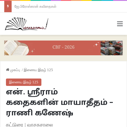
ஜே.பிரோஸ்கான் கவிதைகள்
M
முகப்பு
/
இணைய இதழ் 125
இணைய இதழ் 125
என். ஸ்ரீராம்
கதைகளின் மாயாதீதம் –
ராணி கணேஷ்
கட்டுரை | வாசகசாலை