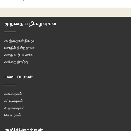
வரும்போது பதற்றமே எஞ்சுகிறது. சாமி வராமல் தவிக்கும் சாமியாடி கோவிலில்,
வீட்டில், தனக்குள் என மருகி சோரும் கதை. தழிஞ்சி
புதரையும்,நாய்த்துளசியையும், கொருவை முள்ளையும், ஊசி, கொழுக்கட்டைப்
முந்தைய நிகழ்வுகள்
புற்களையும் அறியும் ஆவல் மிகுந்தது. விருத்தங்களாய் தன் கவிதை அழகையும்
ஆங்காங்கே எழுதிச் செல்கிறார்.
குழந்தைகள் நிகழ்வு
மனதில் நின்ற நாவல்
பொம்மலாட்டத்தில் மகாராஜாக்கள்
கதை வழி பயணம்
கவிதை நிகழ்வு
பொம்மையைப் போலத்தான் இந்தக்கதையில் அந்த மாமா இருக்கிறார். விதியின்
பேரில் சாட்டிவிட்டு தன் பொறுப்புகளை உதறிச் செல்ல எத்தனை எளிதாக
படைப்புகள்
இருக்கிறது அவருக்கு. இரண்டு பெண்களை வைத்துக்கொண்டு
கடன்காரர்களைச் சமாளிக்க அந்த அத்தை என்ன
கவிதைகள்
பாடுபட்டிருப்பாள். சில கதைகளின் முடிவுகள் கதைக்காக என்றில்லாமல்
கட்டுரைகள்
எதார்த்தமாய் முடிகிறது. இப்படித்தான் கதை முடியவேண்டும் என்ற
சிறுகதைகள்
விதிமுறைகள் இல்லைதானே.
தொடர்கள்
சீமை அம்பத்தாறு தேசமும்
குறிச்சொற்கள்