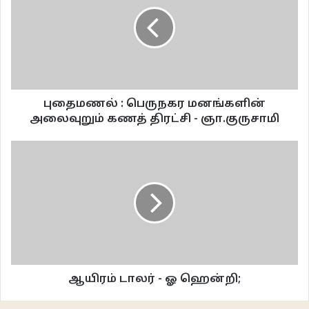
மாயாதீதமும் வேட்டை பூதமும்
மாயாதீதம் தலைப்பிலேயே ஆர்வத்தை அதிகப்படுத்திய சிறு புத்தகம். இந்தக்
கதையை இன்னும் பெரிதாகவும், விரித்தும் எழுதியிருக்கலாம், அதற்கான
முகாந்தரங்கள் நிறையவே இருந்தபோதும் ஆச்சரியங்களுக்கும், ஆர்வத்திற்கும்
குறைவில்லாமல் சுருங்க எழுதி முடித்திருக்கின்றார் ஆசிரியர். முதல்
புதைமணல் : பெருநகர மனங்களின்
பகுதியிலேயே மாயங்களைப் பரவவிட்டு கோட்டை மாரியம்மனை ஒருவிதப்
அலைவுறும் கணத் திரட்சி - ஞா.குருசாமி
பயத்தோடு பார்க்க வைக்கிறார். விஸ்வரூபக் குதிரையை நாமும்
கண்ணுறுகிறோம். அதன் பின்னனா பகுதிகளில்
கோவில், நம்பிக்கை, நீராடல், அன்னமெடுத்தல், காத்திருப்பு, வலி, வேதனை, தே
சாந்திரக்காரன், கருப்பு நாய் என்று நகரும் கதை பார்கவியின் வரவுக்குப் பின்
வேறு ரூபம் கொள்கிறது. காதலின்
வாசம் ராமபாணபூவாக நம்முள்ளும் மணக்கிறது. நாகமடை ஓடையில் நாமும்
விலாங்கு மீனைத் தேடுகிறோம். மாயாதீதம் எல்லோருக்கும் வாசிக்க விருப்பமாய்
இருக்கக்கூடிய கதை. நம் நம்பிக்கைகளைப் பற்றிக் கொண்டு கதைகளை
வசீகரமாய் நூர்க்கிறார் ஆசிரியர். இந்தக் கதையில் வேணுவிற்காக
ஆயிரம் டாலர் - ஓ ஹென்றி;
சித்தப்பாவின் பிரயத்தனம் இறுதியில் மீண்டும் எழுதப்பட்ட சரித்திரமென
வேணுவின் வடிவில் மாயங்களை நிரப்பிக் கொண்டு நதியாகப் பிரவாகம் எடுத்து