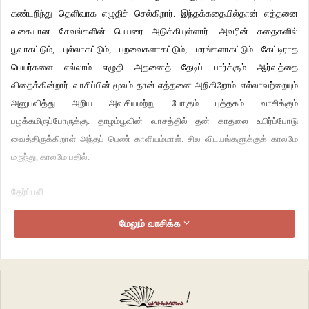
கண்டறிந்து தெளிவாக எழுதிச் செல்கிறார். இந்தக்கதையில்தான் எத்தனை
வகையான சேவல்களின் பெயரை அடுக்கியுள்ளார். அவரின் கதைகளில்
பூவாகட்டும், புல்லாகட்டும், பறவைகளாகட்டும், மரங்களாகட்டும் கேட்டிராத
பெயர்களை எல்லாம் எழுதி அதனைத் தேடிப் பார்க்கும் ஆர்வத்தை
விதைக்கின்றார். வாசிப்பின் மூலம் தான் எத்தனை அறிகிறோம். எல்லாவற்றையும்
அனுபவித்து அறிய அவசியமற்று போகும் புத்தகம் வாசிக்கும்
பழக்கமிருப்போருக்கு. தாழம்பூவின் வாசத்தில் தன் காதலை உயிர்ப்போடு
வைத்திருக்கிறாள் அந்தப் பெண் காளியம்மாள். சில விடயங்களுக்குக் காலமே
மருந்து, காலமே பதில்.
தேர்ப்பலி
மேலும் வாசிக்க
நினைத்துப்பார்க்கக் கூட துணியாத காரியத்தை
ஊருக்காக நெட்டையாண்டி எப்படிச் செய்யத் துணிந்தான் என்னும் வியப்பு
கதையின் ஆரம்பத்திலேயே பதிந்து விடுகிறது. சில நேரத்தில் அந்தந்த
பொழுதிற்கான தீவிரத் தீர்மானங்கள் அதன் விளைவுகளையோ, அதன்
ஆழத்தையோ உணராத வண்ணம் ஒருத்தனை மூடனாக்கி விடுகிறது. எனது