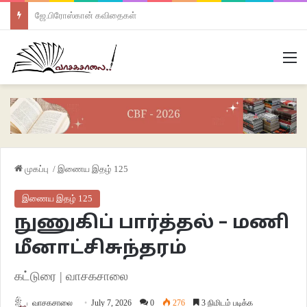
ஜே.பிரோஸ்கான் கவிதைகள்
M
முகப்பு
/
இணைய இதழ் 125
இணைய இதழ் 125
நுணுகிப் பார்த்தல் – மணி
மீனாட்சிசுந்தரம்
கட்டுரை | வாசகசாலை
வாசகசாலை
July 7, 2026
0
276
3 நிமிடம் படிக்க