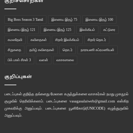
குறிச்சொற்கள்
கவிதை – 3
Big Boss Season 3 Tamil
இணைய இதழ் 75
இணைய இதழ் 100
——————–
இணைய இதழ் 121
இணைய இதழ் 125
இலக்கியம்
கட்டுரை
உருமாற்றம்
கமலதேவி
கவிதைகள்
சிறார் இலக்கியம்
சிறார் தொடர்
சிறுகதை
தமிழ் கவிதைகள்
தொடர்
நாராயணி சுப்ரமணியன்
———————-
பிக் பாஸ் சீசன் 3
வளன்
வாசகசாலை
சாப்பாட்டு மேசையில்
குறிப்புகள்
கை தவறவிட்ட குவளையிலிருந்து
படைப்புகள் குறித்த தங்களது மேலான கருத்துக்களை வாசகர்கள் நமது
முகநூல்
குளமொன்று உருவானது
குழுவில்
தெரிவிக்கலாம். படைப்புகளை
vasagasalaiweb@gmail.com
என்கிற
முகவரிக்கு அனுப்பவும். படைப்புகளை
யூனிகோடு(UNICODE)
எழுத்துருவில்
நடந்து நடந்து மேசை இறுதிக்குச் சென்று
அனுப்பவும்.
வீழத் தயாராகிய