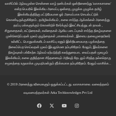
வாசிப்பில் ஆர்வமுள்ள சென்னை வாழ் நண்பர்கள் ஒன்றிணைந்து 'வாசகசாலை'
என்ற பெயரில் இலக்கிய அமைப்பு ஒன்றை, முழுக்க முழுக்க தமிழ்
குளம்
இலக்கியத்திற்கு மட்டுமேயான ஓர் அமைப்பாக செயல்பட்டுக்
கொண்டிருக்குகிறோம்.. தமிழிலக்கியம் , கலை சார்ந்த ஆக்கங்கள் அனைத்து
மெல்ல மெல்ல
தரப்பு மக்களுக்கும் கொண்டுச் சேர்க்கும் இலட்சியத்துடன் நாவல் ,
சிறுகதைகள், கட்டுரைகள், கவிதைகள் ஆகிய படைப்புகள் சார்ந்த நிகழ்வுகளை
முன்னெடுப்பதன் மூலம் குழந்தைகள் ,மாணவர்கள் , இளைய தலைமுறையினர்
அருவியாவதை
உள்ளிட்ட பொதுமக்களிடம் வாசிப்பு எனும் இன்றியமையாத பழக்கத்தை
நிலைப்பெற செய்வதன் மூலம் இயலுமென நம்புகிறோம். மேலும், இவர்களை
அப்பொழுதுதான் பார்க்கின்றன
நிகழ்வுகள் பங்கேற்க ஆர்வம் ஏற்படுத்தி கலந்துரையாட வைப்பதன் மூலமும்
இலக்கியம், கலை குறித்தான சிந்தனையும் அறிவுத் தேடலும் சிறந்த நல்லதொரு
சமூகத்தை உருவாக்க முடியுமென்றும் தீர்க்கமாக நம்புகிறோம்.
மேலும் வாசிக்க...
மேசை மீதிருந்த எல்லாமும்.
கவிஞர் ச.மோகனப்ரியாவின் கவிதை இது. மிகச் சாதாரணமான காட்சி.
ஆனால், எவ்வளவு அழகான கவிதையாக ஆக்கப்பட்டுள்ளது பாருங்கள்.
© 2019 அனைத்து உரிமைகளும் ஒதுக்கப்பட்டது.
வாசகசாலை
. வலைத்தளம்
சொல்வதின் அழகு மிக இயல்பான ஒன்றையும் உயரத்தில்
வடிவமைத்தவர்கள்
Arka Techknowledges Pvt Ltd
வைத்துவிடுகிறது.இங்கு மிக இயல்பான ஒரு காட்சியின் மீது கவிதைக்
கிரணங்கள் பாய்ந்து ஒளி பெருக்குகின்றது. ஒரு குளம் எப்படி உருவாகும் என்பது
Facebook
X
YouTube
Instagram
குறித்த நம் மூளைச் சேகரங்களை இந்தக் கவிதை இயல்பாகத் தள்ளிவிடுகிறது.