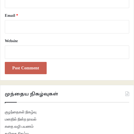
படித்துக்கொண்டிருக்கிறான்
Email
*
என்று
மேசைப் புத்தகத்தின் பக்கங்களை
Website
ஒவ்வொன்றாக விரித்துக் காட்டுகிறது
மின்விசிறி சன்னலருகில்.
எழுத்தறிவற்ற அந்தியொளியோ
முந்தைய நிகழ்வுகள்
மஞ்சள் கைகளால் தடவித் தடவி
குழந்தைகள் நிகழ்வு
இல்லாத சித்திரங்களைத் தேடுகிறது.
மனதில் நின்ற நாவல்
கதை வழி பயணம்
கவிஞர் யூமா வாசுகியின் கவிதை இது.ஓர் அறையில் சன்னலருகில் மின்விசிறி
கவிதை நிகழ்வு