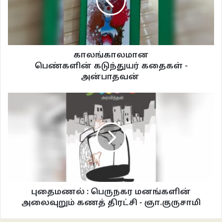
கண்டு, அதை வேறொன்றாகப் பேசி நிற்பதை, பேசி மகிழவே இக்கட்டுரையும்
முயல்கிறது.
கவிதை -1
காலங்காலமான
பெண்களின் கடுந்துயர் கதைகள் -
31-08-2013 ; மாலை 5.10
அன்பாதவன்
——————————————-
சாலையோரங்களில்
கிடக்கும்
சிறகுகளை, மாலைக்காற்று
புதைமணல் : பெருநகர மனங்களின்
மெதுவாக எடுத்துப் பார்க்கிறது
அலைவுறும் கணத் திரட்சி - ஞா.குருசாமி