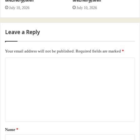
கவிதைகள்
கவிதைகள்
உணர்வை மிக இயல்பாக இணைத்துக் காட்டுகிறது. சற்று நேரம் … சற்று நேரம்…
July 10, 2026
July 10, 2026
என்ற கடைசி வரிகள். இந்தக் கவிதைக்கான வரிகள் மட்டுமல்ல என்பதைச் சற்று
நேரம் இந்தக் கவிதைக்குள் இருந்தாலே உணர்ந்துகொள்ளலாம்.
Leave a Reply
கவிதை – 2
Your email address will not be published.
Required fields are marked
*
——————–
C
மொழி
o
m
————
m
e
பார்த்தாயா?
n
இதைத்தான் இவன்
t
*
Name
*
இவ்வளவு நாள்களாகப்