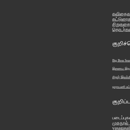
கவிதைக
கட்டுரை
சிறுகதை
தொடர்கள
குறிச்
Big Boss Sea
இணைய இதழ்
சிறார் இலக்க
நாராயணி சு
குறிப்
படைப்பு
முகநூ
vasagasa