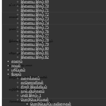
இணைய இதழ் 69
நட்பா காதலா உறவா
இணைய இதழ் 70
இணைய இதழ் 71
இணைய இதழ் 72
காலமா
இணைய இதழ் 73
இணைய இதழ் 74
இணைய இதழ் 75
நானா
இணைய இதழ் 76
இணைய இதழ் 77
இணைய இதழ் 78
இல்லை இங்கில்லாத எங்குமிருக்கும்
இணைய இதழ் 79
இணைய இதழ் 80
இணைய இதழ் 81
ஏதோ ஒன்றா
இணைய இதழ் 82
சாளரம்
நாவல்
ஒன்றில்லாத பலவா
பதிப்பகம்
மேலும்
நிகழ்தகவுகளின் இடுக்குகளில்
கதைக்களம்
காணொளிகள்
சிறார் இலக்கியம்
வழிந்தோடுகிறது காரணம்
நூல் விமர்சனம்
புரவி இதழ்- 1
மொழிபெயர்ப்புகள்
அனைத்தின் வண்ணக்கலவையாய்…
மொழிபெயர்ப்பு கவிதைகள்