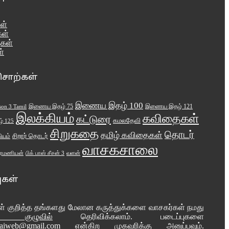
ள்
கள்
கள்
்
சொற்கள்
இணைய இதழ் 100
இணைய இதழ் 75
இணைய இதழ் 121
son 3 Tamil
இலக்கியம்
கவிதைகள்
கட்டுரை
கமலதேவி
 125
சிறுகதை
தொடர்
தமிழ் கவிதைகள்
ியம்
சிறார் தொடர்
வாசகசாலை
வளன்
ப்ரமணியன்
பிக் பாஸ் சீசன் 3
புகள்
கள் குறித்த தங்களது மேலான கருத்துக்களை வாசகர்கள் நமது
ல் குழுவில்
தெரிவிக்கலாம். படைப்புகளை
laiweb@gmail.com
என்கிற முகவரிக்கு அனுப்பவும்.