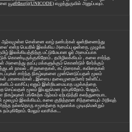
ுகளை
யூனிகோடு(UNICODE)
எழுத்துருவில் அனுப்பவும்.
ில் ஆர்வமுள்ள சென்னை வாழ் நண்பர்கள் ஒன்றிணைந்து
லை' என்ற பெயரில் இலக்கிய அமைப்பு ஒன்றை, முழுக்க
தமிழ் இலக்கியத்திற்கு மட்டுமேயான ஓர் அமைப்பாக
டுக் கொண்டிருக்குகிறோம்.. தமிழிலக்கியம் , கலை சார்ந்த
் அனைத்து தரப்பு மக்களுக்கும் கொண்டுச் சேர்க்கும்
்துடன் நாவல் , சிறுகதைகள், கட்டுரைகள், கவிதைகள்
ப்புகள் சார்ந்த நிகழ்வுகளை முன்னெடுப்பதன் மூலம்
கள் ,மாணவர்கள் , இளைய தலைமுறையினர் உள்ளிட்ட
களிடம் வாசிப்பு எனும் இன்றியமையாத பழக்கத்தை
ற செய்வதன் மூலம் இயலுமென நம்புகிறோம். மேலும்,
நிகழ்வுகள் பங்கேற்க ஆர்வம் ஏற்படுத்தி கலந்துரையாட
 மூலமும் இலக்கியம், கலை குறித்தான சிந்தனையும் அறிவுத்
சிறந்த நல்லதொரு சமூகத்தை உருவாக்க முடியுமென்றும்
க நம்புகிறோம்.
மேலும் வாசிக்க...