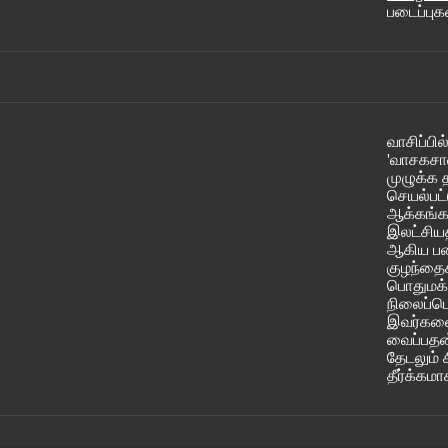
படைப்ப
வாசிப்ப
'வாசகசா
முழுக்க 
செயல்பட்
ஆக்கங்கள
இலட்சியத
ஆகிய படை
குழந்தை
பொதுமக்
நிலைப்பெ
இவர்களை 
வைப்பதன்
தேடலும் 
தீர்க்கமா