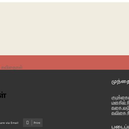
ர் கவிதைகள்
முந்த
ள்
குழந்தைக
மனதில் ந
கதை வழ
டம் படிக்க
கவிதை ந
are via Email
Print
படைப்