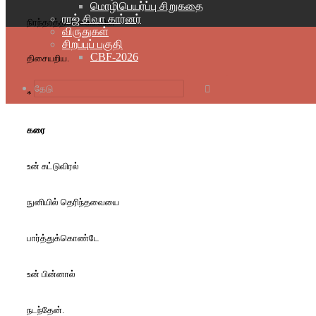
மொழிபெயர்ப்பு சிறுகதை
ராஜ் சிவா கார்னர்
நிரந்தரத்தின் கைகளின்
விருதுகள்
சிறப்புப் பகுதி
CBF-2026
திசையறிய.
*
தேடு
கரை
உன் சுட்டுவிரல்
நுனியில் தெரிந்தவையை
பார்த்துக்கொண்டே
உன் பின்னால்
நடந்தேன்.