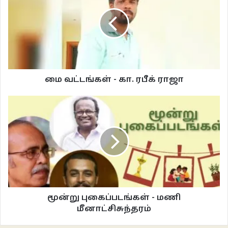
அடுத்த தலைமுறைக்கு எளிதாக கடத்தப்படுகிறது.
கதையின் நாயகி சுரையாவின் சிறுவயது பிராயத்திலிருந்து கதை
தொடங்குகிறது. விளையாட்டுத்தனங்களும், குடும்பத்தின்
கட்டுப்பெட்டித்தனங்களும், சிறுபிராயத்திற்கே உரிய ஆசையுடன் இருக்கும்
சிறுமியாக சுரையா அறிமுகப்படுத்தப்படுகிறாள். அவளுடைய ஆசைகளுக்கேற்ப
மை வட்டங்கள் - கா. ரபீக் ராஜா
முடி திருத்திக்கொள்வதும் ஆடைகள் அணிந்துகொள்வதுமாக கதை
தொடங்குகிறது. அவளுடைய தந்தை லெப்பை மதவாதிகளிடையே நற்பெயர்
பெற்றவர். மேலும் சமூகத்தின் மக்களிடையேவும் நன்மதிப்பை பெற்றிருப்பவர்.
அவருடைய பேச்சிற்கு இணக்கமாக செல்லக்கூடியவர்கள் நிறைய பேர்
இருந்தனர். அவர் வழியே புர்கா சுற்றத்திற்குள் அறிமுகப்படுத்தப்படுகிறது.
பரப்புவதற்கான அறிவுரையும் வழங்கப்படுகிறது.
ஆண்கள் ஏன் பெண்களின் ஆடைகளைத் தீர்மானிக்க வேண்டும் எனும்
கேள்வியை இரண்டு நபர்கள் நாவலில் எழுப்புகிறார்கள். இரண்டு பேருமே
மூன்று புகைப்படங்கள் - மணி
சுரையாவின் பார்வையில் போராளிகளாக, புரட்சிக்காரர்களாக
மீனாட்சிசுந்தரம்
தென்படுகிறார்கள். சுரையா திருமணமாகி பெண்ணிற்கு தாயாகும் வரை