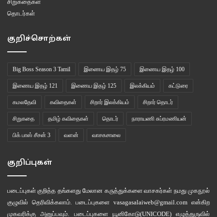
சிறுகதைகள்
தொடர்கள்
குறிச்சொற்கள்
Big Boss Season 3 Tamil
இணைய இதழ் 75
இணைய இதழ் 100
இணைய இதழ் 121
இணைய இதழ் 125
இலக்கியம்
கட்டுரை
கமலதேவி
கவிதைகள்
சிறார் இலக்கியம்
சிறார் தொடர்
சிறுகதை
தமிழ் கவிதைகள்
தொடர்
நாராயணி சுப்ரமணியன்
பிக் பாஸ் சீசன் 3
வளன்
வாசகசாலை
குறிப்புகள்
படைப்புகள் குறித்த தங்களது மேலான கருத்துக்களை வாசகர்கள் நமது
முகநூல்
குழுவில்
தெரிவிக்கலாம். படைப்புகளை
vasagasalaiweb@gmail.com
என்கிற
முகவரிக்கு அனுப்பவும். படைப்புகளை
யூனிகோடு(UNICODE)
எழுத்துருவில்