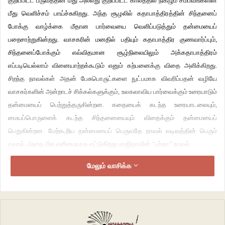
குறிப்பிட்ட பருவத்தின் மீது அல்லது குறிப்பிட்ட காலத்தில் நிகழும் சம்பவங்களின்
மீது வெளிச்சம் பாய்ச்சுகிறது. அந்த சூழலில் கதாபாத்திரத்தின் சிந்தனைப்
போக்கு வாழ்க்கை மீதான பார்வையை வெளிப்படுத்தும் தன்மையைப்
பறைசாற்றுகின்றது. வாசகரின் மனதில் பதியும் கதாபாத்திர குணவார்ப்பும்,
சிந்தனைப்போக்கும் எவ்விதமான சூழ்நிலையிலும் அக்கதாபாத்திரம்
எப்படியெல்லாம் வினையாற்றக்கூடும் எனும் கற்பனைக்கு விதை அளிக்கிறது.
சிறந்த நாவல்கள் அதன் பேசுபொருட்களை நுட்பமாக விவரிப்பதன் வழியே
வாசகர்களின் அன்றாடச் சிக்கல்களுக்கும், உலகலாவிய பார்வைக்கும் உரையாடும்
தன்மையைப் பெற்றுத்தருகின்றன. கதையைக் கடந்த உரையாடலையும்,
மையப்பொருளைக் கடந்த சிந்தனையையும் விதைக்கும் தன்மையைப்
பெறுகின்றன. மேற்கூறிய தன்மையைப் பெருவதே நாவல் வடிவத்தின் பெரும்
சவால். அதை மிக எளிமையாக எட்டுகிறது மாஜிதாவின் “பர்தா” நாவல்.
மேலும் வாசிக்க
இலங்கையில் எழுதப்படும் கதைகள் பெரும்பான்மையாக போர்ச்சூழலை ஒட்டி
எழுதப்படுகின்றன. அம்மண்ணின் கதைமரபில் அவை தவிர்க்கமுடியாதவை. சில
நேரங்களில் அவற்றைக் கடந்து வேறு சிக்கல்கள் இல்லையா என்றும்
யோசித்ததுண்டு. இந்த நாவல் இலங்கையில் இசுலாமிய சமூகம் சந்திக்கும்,
அதிலும் குறிப்பாக இசுலாமியப் பெண்கள் சந்திக்கும் பண்பாட்டுச் சிக்கலை மிக