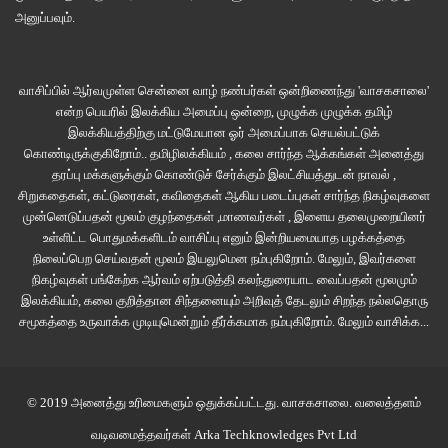
அனுப்பவும்.
வாசிப்பில் ஆர்வமுள்ள சென்னை வாழ் நண்பர்கள் ஒன்றிணைந்து 'வாசகசாலை'
என்ற பெயரில் இலக்கிய அமைப்பு ஒன்றை, முழுக்க முழுக்க தமிழ்
இலக்கியத்திற்கு மட்டுமேயான ஓர் அமைப்பாக செயல்பட்டுக்
கொண்டிருக்குகிறோம்.. தமிழிலக்கியம் , கலை சார்ந்த ஆக்கங்கள் அனைத்து
தரப்பு மக்களுக்கும் கொண்டுச் சேர்க்கும் இலட்சியத்துடன் நாவல் ,
சிறுகதைகள், கட்டுரைகள், கவிதைகள் ஆகிய படைப்புகள் சார்ந்த நிகழ்வுகளை
முன்னெடுப்பதன் மூலம் குழந்தைகள் ,மாணவர்கள் , இளைய தலைமுறையினர்
உள்ளிட்ட பொதுமக்களிடம் வாசிப்பு எனும் இன்றியமையாத பழக்கத்தை
நிலைப்பெற செய்வதன் மூலம் இயலுமென நம்புகிறோம். மேலும், இவர்களை
நிகழ்வுகள் பங்கேற்க ஆர்வம் ஏற்படுத்தி கலந்துரையாட வைப்பதன் மூலமும்
இலக்கியம், கலை குறித்தான சிந்தனையும் அறிவுத் தேடலும் சிறந்த நல்லதொரு
சமூகத்தை உருவாக்க முடியுமென்றும் தீர்க்கமாக நம்புகிறோம்.
மேலும் வாசிக்க...
© 2019 அனைத்து உரிமைகளும் ஒதுக்கப்பட்டது.
வாசகசாலை
. வலைத்தளம்
வடிவமைத்தவர்கள்
Arka Techknowledges Pvt Ltd