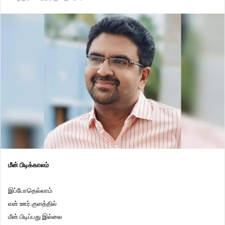
மீன் பிடிக்காலம்
இப்போதெல்லாம்
என் ஊர் குளத்தில்
மீன் பிடிப்பது இல்லை