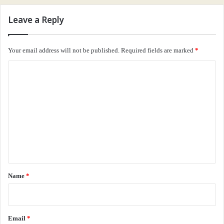
Leave a Reply
Your email address will not be published.
Required fields are marked
*
C
o
m
m
e
n
t
*
Name
*
Email
*