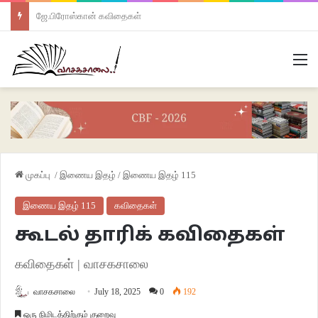
ஜே.பிரோஸ்கான் கவிதைகள்
M
முகப்பு
/
இணைய இதழ்
/
இணைய இதழ் 115
இணைய இதழ் 115
கவிதைகள்
கூடல் தாரிக் கவிதைகள்
கவிதைகள் | வாசகசாலை
வாசகசாலை
July 18, 2025
0
192
ஒரு நிமிடத்திற்கும் குறைவு