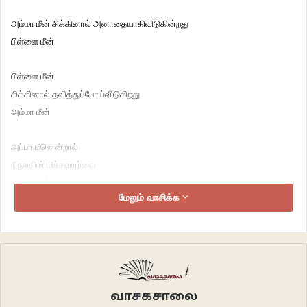
அம்மா மீன் சிக்கினால் அனாதையாகிவிடுகின்றது
பிள்ளை மீன்
பிள்ளை மீன்
சிக்கினால் தவித்துப்போய்விடுகிறது
அம்மா மீன்
அப்பா மீனென்றால்
நீருலகின் மிச்சவாழ்வை
எப்படி வாழ்வார்கள்
மேலும் வாசிக்க
அம்மாவும் பிள்ளையும்
மீன்பிடிக் காலம் துவங்கி விட்டதாக
செய்தி அறிவிப்பவன்
அறிவித்துச் செல்கின்றான்
வாசகசாலை
எனது வீட்டின் மேற்கூரையில்