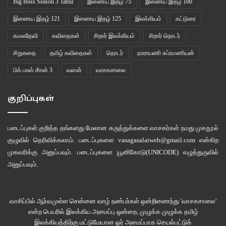
Big Boss Season 3 Tamil
இணைய இதழ் 75
இணைய இதழ் 100
இணைய இதழ் 121
இணைய இதழ் 125
இலக்கியம்
கட்டுரை
கமலதேவி
கவிதைகள்
சிறார் இலக்கியம்
சிறார் தொடர்
சிறுகதை
தமிழ் கவிதைகள்
தொடர்
நாராயணி சுப்ரமணியன்
பிக் பாஸ் சீசன் 3
வளன்
வாசகசாலை
குறிப்புகள்
படைப்புகள் குறித்த தங்களது மேலான கருத்துக்களை வாசகர்கள் நமது
முகநூல்
குழுவில்
தெரிவிக்கலாம். படைப்புகளை
vasagasalaiweb@gmail.com
என்கிற
முகவரிக்கு அனுப்பவும். படைப்புகளை
யூனிகோடு(UNICODE)
எழுத்துருவில்
அனுப்பவும்.
வாசிப்பில் ஆர்வமுள்ள சென்னை வாழ் நண்பர்கள் ஒன்றிணைந்து 'வாசகசாலை'
என்ற பெயரில் இலக்கிய அமைப்பு ஒன்றை, முழுக்க முழுக்க தமிழ்
இலக்கியத்திற்கு மட்டுமேயான ஓர் அமைப்பாக செயல்பட்டுக்