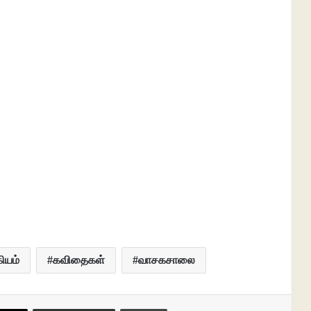
ியம்
கவிதைகள்
வாசகசாலை