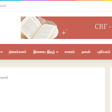
ைகள்
திரைக்களம்
இணைய இதழ்
சாளரம்
நாவல்
பதிப்பகம்
தைகள்