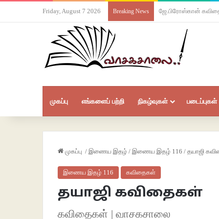
Friday, August 7 2026
ஜே.பிரோஸ்கான் கவித
Breaking News
முகப்பு
எங்களைப் பற்றி
நிகழ்வுகள்
படைப்புகள்
முகப்பு
/
இணைய இதழ்
/
இணைய இதழ் 116
/
தயாஜி கவி
இணைய இதழ் 116
கவிதைகள்
தயாஜி கவிதைகள்
கவிதைகள் | வாசகசாலை