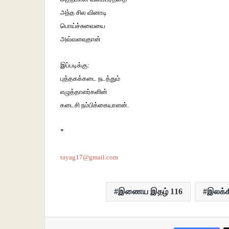
அந்த சில வினாடி
பொய்ச்சுவையை
அவ்வளவுதான்
இப்படிக்கு:
புத்தகக்கடை நடத்தும்
எழுத்தாளர்களின்
கடைசி நம்பிக்கையாளன்.
*
tayag17@gmail.com
இணைய இதழ் 116
இலக்க