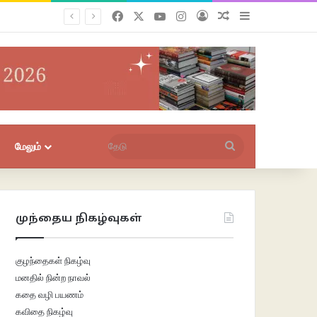
Facebook
X
YouTube
Instagram
புகுபதிகை
சீரற்ற பதிவுகள்
Sidebar
தேடு
மேலும்
முந்தைய நிகழ்வுகள்
குழந்தைகள் நிகழ்வு
மனதில் நின்ற நாவல்
கதை வழி பயணம்
கவிதை நிகழ்வு