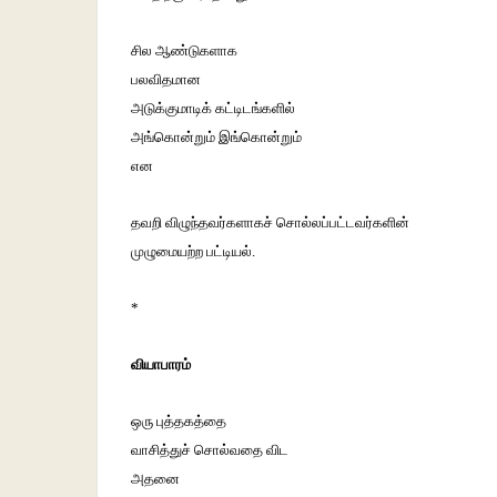
சில ஆண்டுகளாக
பலவிதமான
அடுக்குமாடிக் கட்டிடங்களில்
அங்கொன்றும் இங்கொன்றும்
என
தவறி விழுந்தவர்களாகச் சொல்லப்பட்டவர்களின்
முழுமையற்ற பட்டியல்.
*
வியாபாரம்
ஒரு புத்தகத்தை
வாசித்துச் சொல்வதை விட
அதனை