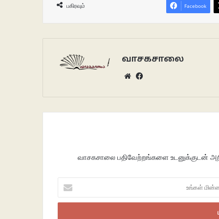
பகிரவும்
Facebook
வாசகசாலை
Website
Facebook
வாசகசாலை பதிவேற்றங்களை உடனுக்குடன் அறிந
உங்கள்
மின்னஞ்சலைப்
உள்ளீடு
செய்க