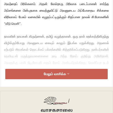
அவற்றைப் பிரிக்கலாம். அதன் வேறொரு பிரிவாக படைப்பாளன் சார்ந்த
அம்சங்களை பின்புறமாக வைத்துவிட்டு அவனுடைய அப்போதைய சிக்கலை
விரிவாகப் பேசும் வகையில் எழுதப்பட்டிருக்கும் சிறப்பான நாவல் சி.மோகனின்
“வீடு வெளி”.
நாவலின் நாயகன் கிருஷ்ணன், தமிழ் எழுத்தாளன். ஒரு நாள் உறக்கத்திலிருந்து
விழிக்கும்போது அவனுடைய கையும் காலும் இயங்க மறுக்கிறது. அதனால்
ஏற்படும் சிரமங்கள் தொடக்கப் பக்கங்களில் சித்தரிக்கப்படுகிறது. நண்பர்களின்
உதவியுடன் மருத்துவமனைகளை நாடி அந்த நோய் குறித்து அறிகிறான்.
அவனுக்கு பாலி நியூரோபதி எனும் நோய் அண்டியிருக்கிறது. வெளிப்புற உடல்
பாகங்களின் செயலிழப்பு அதன் முதல் அறிகுறி. பின் அத்தன்மை
மேலும் வாசிக்க
உள்ளுறுப்புகளுக்கு பரவும். மருத்துவமனையில் தங்கி கண்காணிக்கப்பட்டால்
மீண்டும் இயல்பு நிலைக்கு நோயாளியை குணமாக்கலாம். இதற்கு ஏழு நாட்கள்
மருத்துவர்களின் கண்காணிப்பில் இருந்து அவர்தம் ஆலோசனைகளைப் பின்பற்ற
வேண்டும். நண்பர்களின் உதவியுடன் கிருஷ்ணனும் ஏழு நாட்கள்
மருத்துவமனையில் தங்கி சிகிச்சை பெறுகிறான். அவன் இயல்பு நிலைக்கு
திரும்புவது வரை நீள்வதே நாவலின் கதை.
வாசகசாலை