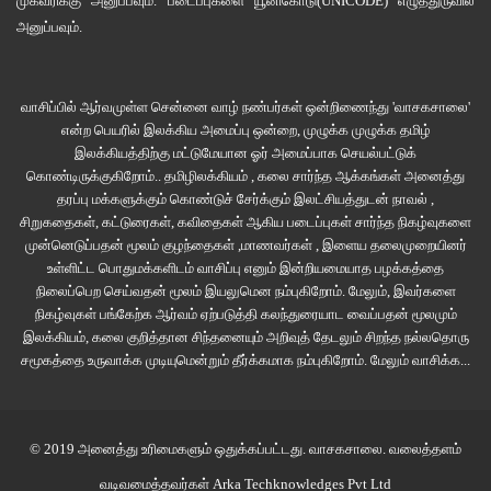
முகவரிக்கு அனுப்பவும். படைப்புகளை
யூனிகோடு(UNICODE)
எழுத்துருவில்
அனுப்பவும்.
வாசிப்பில் ஆர்வமுள்ள சென்னை வாழ் நண்பர்கள் ஒன்றிணைந்து 'வாசகசாலை'
என்ற பெயரில் இலக்கிய அமைப்பு ஒன்றை, முழுக்க முழுக்க தமிழ்
இலக்கியத்திற்கு மட்டுமேயான ஓர் அமைப்பாக செயல்பட்டுக்
கொண்டிருக்குகிறோம்.. தமிழிலக்கியம் , கலை சார்ந்த ஆக்கங்கள் அனைத்து
தரப்பு மக்களுக்கும் கொண்டுச் சேர்க்கும் இலட்சியத்துடன் நாவல் ,
சிறுகதைகள், கட்டுரைகள், கவிதைகள் ஆகிய படைப்புகள் சார்ந்த நிகழ்வுகளை
முன்னெடுப்பதன் மூலம் குழந்தைகள் ,மாணவர்கள் , இளைய தலைமுறையினர்
உள்ளிட்ட பொதுமக்களிடம் வாசிப்பு எனும் இன்றியமையாத பழக்கத்தை
நிலைப்பெற செய்வதன் மூலம் இயலுமென நம்புகிறோம். மேலும், இவர்களை
நிகழ்வுகள் பங்கேற்க ஆர்வம் ஏற்படுத்தி கலந்துரையாட வைப்பதன் மூலமும்
இலக்கியம், கலை குறித்தான சிந்தனையும் அறிவுத் தேடலும் சிறந்த நல்லதொரு
சமூகத்தை உருவாக்க முடியுமென்றும் தீர்க்கமாக நம்புகிறோம்.
மேலும் வாசிக்க...
© 2019 அனைத்து உரிமைகளும் ஒதுக்கப்பட்டது.
வாசகசாலை
. வலைத்தளம்
வடிவமைத்தவர்கள்
Arka Techknowledges Pvt Ltd