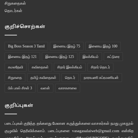
சிறுகதைகள்
தொடர்கள்
குறிச்சொற்கள்
Big Boss Season 3 Tamil
இணைய இதழ் 75
இணைய இதழ் 100
இணைய இதழ் 121
இணைய இதழ் 125
இலக்கியம்
கட்டுரை
கமலதேவி
கவிதைகள்
சிறார் இலக்கியம்
சிறார் தொடர்
சிறுகதை
தமிழ் கவிதைகள்
தொடர்
நாராயணி சுப்ரமணியன்
பிக் பாஸ் சீசன் 3
வளன்
வாசகசாலை
குறிப்புகள்
படைப்புகள் குறித்த தங்களது மேலான கருத்துக்களை வாசகர்கள் நமது
முகநூல்
குழுவில்
தெரிவிக்கலாம். படைப்புகளை
vasagasalaiweb@gmail.com
என்கிற