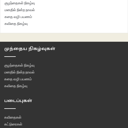
குழந்தைகள் நிகழ்வு
வீடு வெளி | சி.மோகன் | நாவல் | டிஸ்கவரி
மனதில் நின்ற நாவல்
கதை வழி பயணம்
krishik10@gmail.com
கவிதை நிகழ்வு
இணைய இதழ் 117
இலக்கியம்
கட்டுரை
முந்தைய நிகழ்வுகள்
வாசகசாலை
குழந்தைகள் நிகழ்வு
மனதில் நின்ற நாவல்
கதை வழி பயணம்
கவிதை நிகழ்வு
படைப்புகள்
கவிதைகள்
கட்டுரைகள்