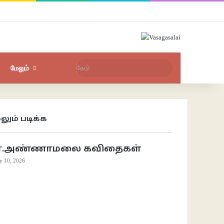
Facebook
X
YouTube
Instagram
புகுபதிகை
சீரற்ற பதிவுகள்
Sidebar
தேடு
மேலும்
லும் படிக்க
se
ா.அண்ணாமலை கவிதைகள்
ly 10, 2026