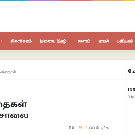
திரைக்களம்
இணைய இதழ்
சாளரம்
நாவல்
பதிப்பகம்
மே
கவிதைகள்
Clo
ம
Ju
தைகள்
கசாலை
0
196
1 நிமிடம் படிக்க