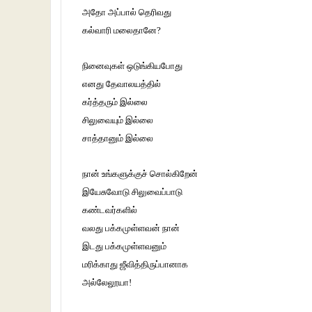
அதோ அப்பால் தெரிவது
கல்வாரி மலைதானே?
நினைவுகள் ஒடுங்கியபோது
எனது தேவாலயத்தில்
கர்த்தரும் இல்லை
சிலுவையும் இல்லை
சாத்தானும் இல்லை
நான் உங்களுக்குச் சொல்கிறேன்
இயேசுவோடு சிலுவைப்பாடு
கண்டவர்களில்
வலது பக்கமுள்ளவன் நான்
இடது பக்கமுள்ளவனும்
மரிக்காது ஜீவித்திருப்பானாக
அல்லேலூயா!