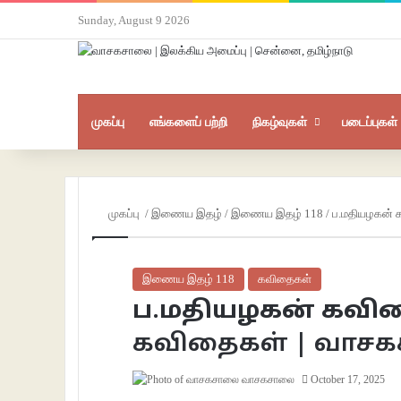
Sunday, August 9 2026
முகப்பு
எங்களைப் பற்றி
நிகழ்வுகள்
படைப்புகள்
முகப்பு
/
இணைய இதழ்
/
இணைய இதழ் 118
/
ப.மதியழகன் 
இணைய இதழ் 118
கவிதைகள்
ப.மதியழகன் கவி
கவிதைகள் | வாச
வாசகசாலை
October 17, 2025