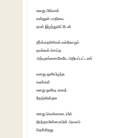
உனது பிரிவால்
என்னுள் பாதியை
நான் இழந்துவிட்டேன்
தீர்க்கதரிசிகள் எல்லோரும்
தாங்கள் செய்த
அற்புதங்களாலேயே அறியப்பட்டனர்
எனது ஒளியிழந்த
கண்கள்
உனது ஒளியுடலைத்
தேடுகின்றன
உனது வெள்ளாடையில்
நிரந்தரமின்மையின் அவலம்
தெரிகிறது