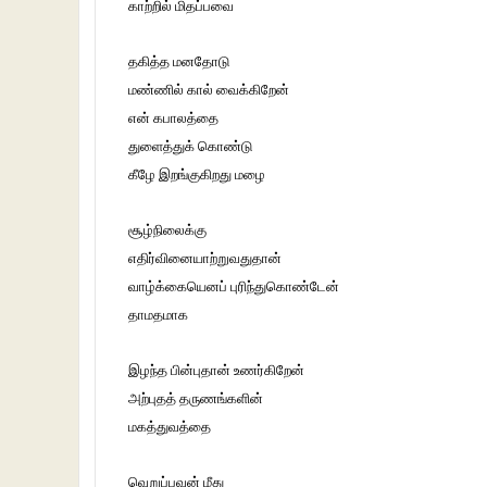
காற்றில் மிதப்பவை
தகித்த மனதோடு
மண்ணில் கால் வைக்கிறேன்
என் கபாலத்தை
துளைத்துக் கொண்டு
கீழே இறங்குகிறது மழை
சூழ்நிலைக்கு
எதிர்வினையாற்றுவதுதான்
வாழ்க்கையெனப் புரிந்துகொண்டேன்
தாமதமாக
இழந்த பின்புதான் உணர்கிறேன்
அற்புதத் தருணங்களின்
மகத்துவத்தை
வெறுப்பவன் மீது