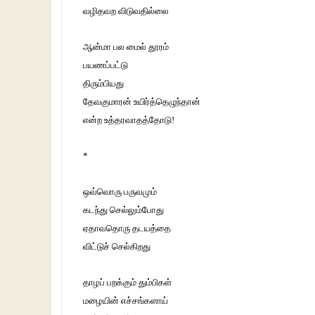
வழிதவற விடுவதில்லை
ஆன்மா பல மைல் தூரம்
பயணப்பட்டு
திரும்பியது
தேவகுமாரன் உயிர்த்தெழுந்தான்
என்ற உத்தரவாதத்தோடு!
*
ஒவ்வொரு பருவமும்
கடந்து செல்லும்போது
ஏதாவதொரு தடயத்தை
விட்டுச் செல்கிறது
தாழப் பறக்கும் தும்பிகள்
மழையின் எச்சங்களாய்