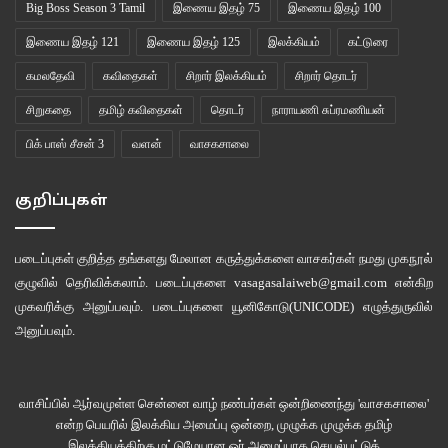
Big Boss Season 3 Tamil
இணைய இதழ் 75
இணைய இதழ் 100
இணைய இதழ் 121
இணைய இதழ் 125
இலக்கியம்
கட்டுரை
இணைய இதழ் 118
இலக்கியம்
கவிதைகள்
கமலதேவி
கவிதைகள்
சிறார் இலக்கியம்
சிறார் தொடர்
வாசகசாலை
சிறுகதை
தமிழ் கவிதைகள்
தொடர்
நாராயணி சுப்ரமணியன்
பிக் பாஸ் சீசன் 3
வளன்
வாசகசாலை
குறிப்புகள்
படைப்புகள் குறித்த தங்களது மேலான கருத்துக்களை வாசகர்கள் நமது
முகநூல்
குழுவில்
தெரிவிக்கலாம். படைப்புகளை
vasagasalaiweb@gmail.com
என்கிற
முகவரிக்கு அனுப்பவும். படைப்புகளை
யூனிகோடு(UNICODE)
எழுத்துருவில்
அனுப்பவும்.
வாசிப்பில் ஆர்வமுள்ள சென்னை வாழ் நண்பர்கள் ஒன்றிணைந்து 'வாசகசாலை'
என்ற பெயரில் இலக்கிய அமைப்பு ஒன்றை, முழுக்க முழுக்க தமிழ்
இலக்கியத்திற்கு மட்டுமேயான ஓர் அமைப்பாக செயல்பட்டுக்