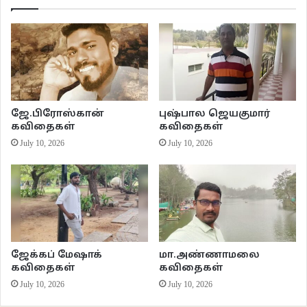
அச்சுறுத்தித் துரத்தும்
தெருநாய்களைக் கூட
பல நேரங்களில்
தாக்கும் ஆயுதம் எதையும்
தேடாமல்
ஜே.பிரோஸ்கான்
புஷ்பால ஜெயகுமார்
மிகக் கருணையுடனேயே அணுகுகிறான்
கவிதைகள்
கவிதைகள்
July 10, 2026
July 10, 2026
தன்னிடமிருந்து பிடுங்கப்பட்ட
எதையும் பொருட்படுத்தாமல்
பழுப்பேறிய தனது
பற்களைக் காட்டி அவ்வப்போது சிரிக்கும் அவன்
இந்த உலகம் மிக மோசமானது
என்கிற கூற்றை
ஜேக்கப் மேஷாக்
மா.அண்ணாமலை
மிகச் சாதாரணமாய் உடைக்கிறான்
கவிதைகள்
கவிதைகள்
July 10, 2026
July 10, 2026
அந்த நாளுக்கான