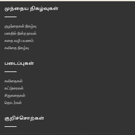
யானையின் பெருத்த உடலில் பாயும்
முந்தைய நிகழ்வுகள்
பாகனின் கையிலிருக்கும்
அங்குசமென
குழந்தைகள் நிகழ்வு
புகாரளிக்கவியலா வலிகளை
மனதில் நின்ற நாவல்
பரிசளித்தபடியே இருக்கிறது.
கதை வழி பயணம்
கவிதை நிகழ்வு
*
படைப்புகள்
ஒரு பெயரைத் துறந்துவிட்டு
மற்றொரு பெயரில்
கவிதைகள்
புகுந்துகொண்டான்
கட்டுரைகள்
எல்லாவற்றையும் துறந்த புத்தன்
சிறுகதைகள்
ஆம்
தொடர்கள்
பெயரைத் துறப்பதென்பது
அத்தனை எளிதானதல்ல.
குறிச்சொற்கள்
*