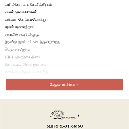
வாரி அவசரமாய் சேகரிக்கிறாள்
பெண் உருவம் கொண்ட
களிமண் பொம்மையொன்று
அவள் அவசரத்தால்
தரையில் தவறி விழுந்து
இரண்டு துண்டாய் உடைந்துவிடுகிறது
இம்முறை ஜெசிமா
வீறிட்டழுவதற்கு பதிலாய்
நிதானமாய் அதன் துண்டை
கையிலெடுத்து ஓட்ட வைத்து
தனது சின்னஞ்சிறிய
மேலும் வாசிக்க
நெஞ்சிலணைத்து
மழலை மொழியினில்
வலிக்குதா என
பொம்மையிடம் கேட்டுக் கொண்டிருக்கிறாள்
வேடிக்கை பார்க்கும் நானோ
பால்யத்திற்குள் நுழைய முடியாமல்
வாசகசாலை