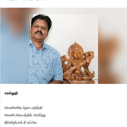
சரஸ்துதி
வெண்ணிற ஆடையுடுத்தி
வெண்பங்கயத்தில் அமர்ந்து
நீள்விழியால் நீ பரப்பிய