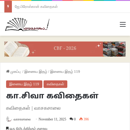
ஜே.பிரோஸ்கான் கவிதைகள்
M
முகப்பு
/
இணைய இதழ்
/
இணைய இதழ் 119
இணைய இதழ் 119
கவிதைகள்
கா.சிவா கவிதைகள்
கவிதைகள் | வாசகசாலை
வாசகசாலை
November 11, 2025
0
396
ஒரு நிமிடத்திற்கும் குறைவு