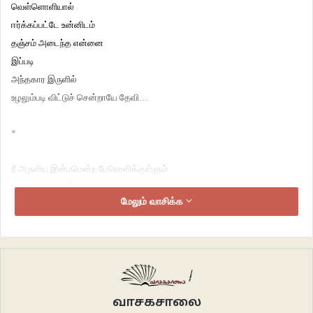
வெள்ளொளியால்
ஈர்க்கப்பட்டே உன்னிடம்
தஞ்சம் அடைந்த என்னை
இப்படி
அந்தகார இருளில்
உழலும்படி விட்டுச் சென்றாயே தேவி…
*
நீ அருளிய இன்பமென்ற பேரொளிக்குள்ளும்
துலக்கமான ஒன்றைக் கண்டு
மேலும் வாசிக்க
அதை நோக்கித் தவமிருந்த என்னை
துயரெனும் இருண்மைக்குள் உறைந்த
இன்னும் துலக்கமான இருளை
துழாவுவதற்காகவா விலகினாய் தேவி.
*
வாசகசாலை