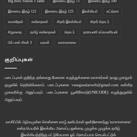
Big Boss Season 3 Tamil
இணைய இதழ் 75
இணைய இதழ் 100
இணைய இதழ் 121
இணைய இதழ் 125
இலக்கியம்
கட்டுரை
கமலதேவி
கவிதைகள்
சிறார் இலக்கியம்
சிறார் தொடர்
சிறுகதை
தமிழ் கவிதைகள்
தொடர்
நாராயணி சுப்ரமணியன்
பிக் பாஸ் சீசன் 3
வளன்
வாசகசாலை
குறிப்புகள்
படைப்புகள் குறித்த தங்களது மேலான கருத்துக்களை வாசகர்கள் நமது
முகநூல்
குழுவில்
தெரிவிக்கலாம். படைப்புகளை
vasagasalaiweb@gmail.com
என்கிற
முகவரிக்கு அனுப்பவும். படைப்புகளை
யூனிகோடு(UNICODE)
எழுத்துருவில்
அனுப்பவும்.
வாசிப்பில் ஆர்வமுள்ள சென்னை வாழ் நண்பர்கள் ஒன்றிணைந்து 'வாசகசாலை'
என்ற பெயரில் இலக்கிய அமைப்பு ஒன்றை, முழுக்க முழுக்க தமிழ்
இலக்கியத்திற்கு மட்டுமேயான ஓர் அமைப்பாக செயல்பட்டுக்