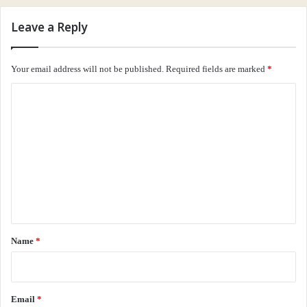
Leave a Reply
Your email address will not be published.
Required fields are marked
*
C
o
m
m
e
n
t
*
Name
*
Email
*