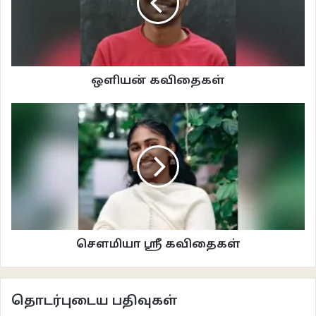
கணங்களாக நகர்கின்றன தேவி.
*
ஒளியன் கவிதைகள்
சகல தளவாடங்களுடன்
கோலமயில் மேல் அமர்ந்து
உலகைப் புரக்க
சட்டென நீ பறந்து விட்டாய்
நீயே கதியென்றிருந்த நானோ
சிறகுதிர்ந்த ஈசலென
செல்லும் திக்கறியாது
சிறு வட்டத்தில் சுற்றுகிறேன் தேவி.
செளமியா ஸ்ரீ கவிதைகள்
*
sivaangammal1983@gmail.com
தொடர்புடைய பதிவுகள்