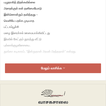
பழுதாகித் திறக்கவில்லை
அறைக்குள் என் தனிமையோடு
இன்னொன்றும் தவித்தது –
வெளியே பறக்க முடியாத
பட்டாம்பூச்சி
மழை இரைச்சல் ஊமையாக்கிவிட்டது
இரவில் கேட்கும் தூரத்து வீட்டு
புல்லாங்குழலிசையை.
தூங்கா கடிகாரம், “இன்றுதான் அவன் பிறந்தநாள்” என்றது.
சிநேகம்
மேலும் வாசிக்க
ரயில் சிநேகிதி எனக்கு அவள்
தினமும் அதே பெட்டி
புத்தகங்களையும் புடவைகளையும்
அடிக்கடி மாற்றிக்கொள்வோம்
காதலில் விழுந்ததாக
வாசகசாலை