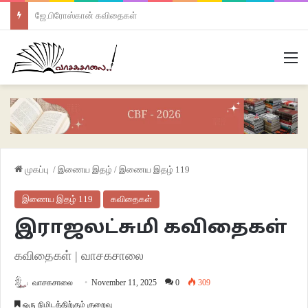
ஜே.பிரோஸ்கான் கவிதைகள்
M
முகப்பு
/
இணைய இதழ்
/
இணைய இதழ் 119
இணைய இதழ் 119
கவிதைகள்
இராஜலட்சுமி கவிதைகள்
கவிதைகள் | வாசகசாலை
வாசகசாலை
November 11, 2025
0
309
ஒரு நிமிடத்திற்கும் குறைவு