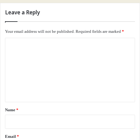
Leave a Reply
Your email address will not be published.
Required fields are marked
*
C
o
m
m
e
n
t
*
Name
*
Email
*