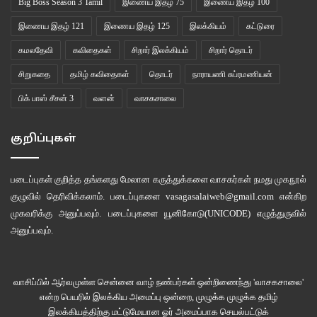
Big Boss Season 3 Tamil
இணைய இதழ் 75
இணைய இதழ் 100
இணைய இதழ் 121
இணைய இதழ் 125
இலக்கியம்
கட்டுரை
கமலதேவி
கவிதைகள்
சிறார் இலக்கியம்
சிறார் தொடர்
சிறுகதை
தமிழ் கவிதைகள்
தொடர்
நாராயணி சுப்ரமணியன்
பிக் பாஸ் சீசன் 3
வளன்
வாசகசாலை
குறிப்புகள்
படைப்புகள் குறித்த தங்களது மேலான கருத்துக்களை வாசகர்கள் நமது
முகநூல்
குழுவில்
தெரிவிக்கலாம். படைப்புகளை
vasagasalaiweb@gmail.com
என்கிற
முகவரிக்கு அனுப்பவும். படைப்புகளை
யூனிகோடு(UNICODE)
எழுத்துருவில்
அனுப்பவும்.
வாசிப்பில் ஆர்வமுள்ள சென்னை வாழ் நண்பர்கள் ஒன்றிணைந்து 'வாசகசாலை'
என்ற பெயரில் இலக்கிய அமைப்பு ஒன்றை, முழுக்க முழுக்க தமிழ்
இலக்கியத்திற்கு மட்டுமேயான ஓர் அமைப்பாக செயல்பட்டுக்