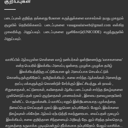
குறிப்புகள்
படைப்புகள் குறித்த தங்களது மேலான கருத்துக்களை வாசகர்கள் நமது
முகநூல்
குழுவில்
தெரிவிக்கலாம். படைப்புகளை
vasagasalaiweb@gmail.com
என்கிற
முகவரிக்கு அனுப்பவும். படைப்புகளை
யூனிகோடு(UNICODE)
எழுத்துருவில்
அனுப்பவும்.
வாசிப்பில் ஆர்வமுள்ள சென்னை வாழ் நண்பர்கள் ஒன்றிணைந்து 'வாசகசாலை'
என்ற பெயரில் இலக்கிய அமைப்பு ஒன்றை, முழுக்க முழுக்க தமிழ்
இலக்கியத்திற்கு மட்டுமேயான ஓர் அமைப்பாக செயல்பட்டுக்
கொண்டிருக்குகிறோம்.. தமிழிலக்கியம் , கலை சார்ந்த ஆக்கங்கள் அனைத்து
தரப்பு மக்களுக்கும் கொண்டுச் சேர்க்கும் இலட்சியத்துடன் நாவல் ,
சிறுகதைகள், கட்டுரைகள், கவிதைகள் ஆகிய படைப்புகள் சார்ந்த நிகழ்வுகளை
முன்னெடுப்பதன் மூலம் குழந்தைகள் ,மாணவர்கள் , இளைய தலைமுறையினர்
உள்ளிட்ட பொதுமக்களிடம் வாசிப்பு எனும் இன்றியமையாத பழக்கத்தை
நிலைப்பெற செய்வதன் மூலம் இயலுமென நம்புகிறோம். மேலும், இவர்களை
நிகழ்வுகள் பங்கேற்க ஆர்வம் ஏற்படுத்தி கலந்துரையாட வைப்பதன் மூலமும்
இலக்கியம், கலை குறித்தான சிந்தனையும் அறிவுத் தேடலும் சிறந்த நல்லதொரு
சமூகத்தை உருவாக்க முடியுமென்றும் தீர்க்கமாக நம்புகிறோம்.
மேலும் வாசிக்க...