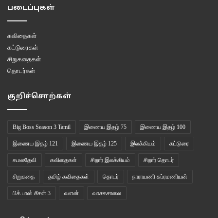
படைப்புகள்
கவிதைகள்
கட்டுரைகள்
சிறுகதைகள்
தொடர்கள்
குறிச்சொற்கள்
Big Boss Season 3 Tamil
இணைய இதழ் 75
இணைய இதழ் 100
இணைய இதழ் 121
இணைய இதழ் 125
இலக்கியம்
கட்டுரை
கமலதேவி
கவிதைகள்
சிறார் இலக்கியம்
சிறார் தொடர்
சிறுகதை
தமிழ் கவிதைகள்
தொடர்
நாராயணி சுப்ரமணியன்
பிக் பாஸ் சீசன் 3
வளன்
வாசகசாலை