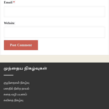
Email
*
Website
முந்தைய நிகழ்வுகள்
குழந்தைகள் நிகழ்வு
மனதில் நின்ற நாவல்
கதை வழி பயணம்
கவிதை நிகழ்வு