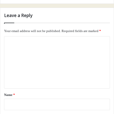
Leave a Reply
Your email address will not be published.
Required fields are marked
*
C
o
m
m
e
n
t
*
Name
*