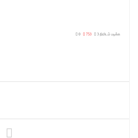
0
753
3 நிமிடம் படிக்க