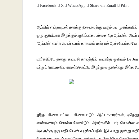
Facebook
X
WhatsApp
Share via Email
Print
ஆப்பிள் என்றவுடன் எனக்கு நினைவுக்கு வரும் பல முகங்களில்
ஒரு குறியீடாக இருக்கும். குறிப்பாக, பச்சை நிற ஆப்பிள். அவ
‘ஆப்பிள்’ என்ற பெயர் வரக் காரணம் என்றால் ஆச்சரியம்தானே.
மார்கரிட்டே தனது கடைசி காலத்தில் வரைந்த ஓவியம் Le Je
மற்றும் ரோமானிய காலந்தொட்டே இருந்து வருகின்றது. இந்த 
இந்த விளையாட்டை விளையாடும் ஆட்டக்காரர்கள், ஏதேனு
எண்ணையும் சொல்ல வேண்டும். அவர்களில் யார் சொன்ன எண
அவருக்கு ஒரு மதிப்பெண் வழங்கப்படும். இவ்வாறு மூன்று மதி
போன்றது. தாயம் உருட்டுவது என்றால், உடனே இந்த கொரோனா 