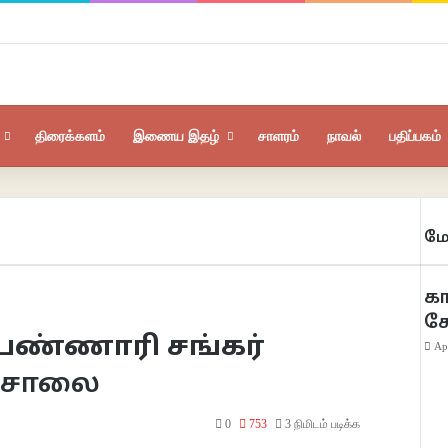
திரைக்களம்
இணைய இதழ்
சாளரம்
நாவல்
பதிப்பகம்
மே
கா
க
– பண்ணாரி சங்கர்
Ap
சகசாலை
0
753
3 நிமிடம் படிக்க