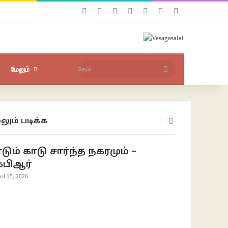
Facebook
X
YouTube
Instagram
புகுபதிகை
சீரற்ற பதிவுகள்
Sidebar
தேடு
மேலும்
லும் படிக்க
Close
டும் காடு சார்ந்த நகரமும் –
ேபிஆர்
ril 15, 2026