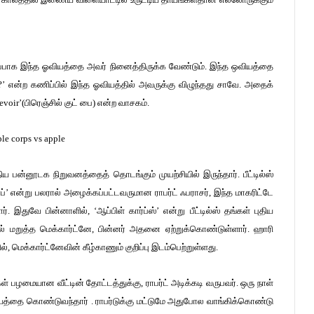
ப்பாக இந்த ஓவியத்தை அவர் நினைத்திருக்க வேண்டும். இந்த ஒவியத்தை
 என்ற கணிப்பில் இந்த ஓவியத்தில் அவருக்கு விழுந்தது சாவே. அதைக்
voir’(பிரெஞ்சில் குட் பை) என்ற வாசகம்.
ுதிய பன்னூடக நிறுவனத்தைத் தொடங்கும் முயற்சியில் இருந்தார். பீட்டில்ஸ்
பாப்’ என்று பலரால் அழைக்கப்பட்டவருமான ராபர்ட் ஃபராசர், இந்த மாகரிட்டே
 இதுவே பின்னாளில், ‘ஆப்பிள் கார்ப்ஸ்’ என்று பீட்டில்ஸ் தங்கள் புதிய
் மறுத்த மெக்கார்ட்னே, பின்னர் அதனை ஏற்றுக்கொண்டுள்ளார். ஹாரி
், மெக்கார்ட்னேவின் கீழ்காணும் குறிப்பு இடம்பெற்றுள்ளது.
பழமையான வீட்டின் தோட்டத்துக்கு, ராபர்ட் அடிக்கடி வருபவர். ஒரு நாள்
வியத்தை கொண்டுவந்தார் . ராபர்டுக்கு மட்டுமே அதுபோல வாங்கிக்கொண்டு