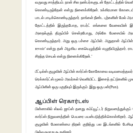
வருவது சாத்தியம். நான் சில நண்பர்களுடன் தோட்டத்தில் வெள
கொண்டிருந்தேன் என்று நினைக்கிறேன். உக்கிரமான கோடையில்,
பாடல் பாடிக்கொண்டிருந்தார். நாங்கள் நீண்ட புற்களின் மேல் அ
தோட்டத்தில் இருந்தபோத, ராபர்ட் எங்களை வேலையின் இடை
அறைக்குத் திரும்பிச் சென்றபோது, அங்கே மேசையில் அவர
கொண்டிருந்தார். அது ஒரு பச்சை ஆப்பிள். அதுதான் ஆப்பிள் 
revoir’ என்று தன் அழகிய கையெழுத்தில் எழுதியிருந்தார். ராப
சிறந்த செயல் என்று நினைக்கிறேன்.’
பீட்டில்ஸ் குழுவின் ஆப்பிள் கார்ப்ஸ் லோகோவை வடிவமைத்தவர்
ரெக்கார்ட்ஸ் மூலம் அவர்கள் வெளியிட்ட இசைத் தட்டுகளில் முன்
ஆப்பிளின் ஒரு பகுதியும் இருக்கும். இது ஒரு பன்(Pun).
ஆப்பிள் ரெகார்டஸ்
பின்னாலில் ஸ்டீவ் ஜாப்ஸ் தனது கம்ப்யூட்டர் நிறுவனத்துக்குப
கார்ப்ஸ் நிறுவனத்தின் பெயரை பயன்படுத்திக்கொள்கிறார். ஆப்
குழுவின் மேலாண்மை திறன் குறித்து பல இடங்களில் பேசியுள்ள
பின்வருமாறு கூறுகிறார்.