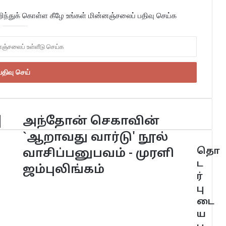
்துக் கொள்ள கீழே உங்கள் மின்னஞ்சலைப் பதிவு செய்க
]
அந்தோன் செகாவின்
`ஆறாவது வார்டு' நூல்
தொ
வாசிப்பனுபவம் - முரளி
ட
ஜம்புலிங்கம்
ர்
பு
டை
ய