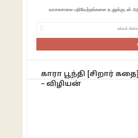
வாசகசாலை பதிவேற்றங்களை உடனுக்குடன் அறிந
உங்கள்
மின்னஞ்சலைப்
உள்ளீடு
செய்க
காரா பூந்தி [சிறார் கதை
– விழியன்