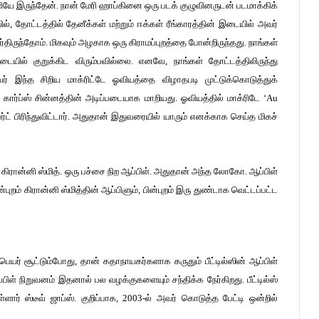
ியே இருந்தேன். நான் மேரி ஹாப்கினை ஒரு படக் குழுவினருடன் படமாக்கிக்
 தோட்டத்தில் தேனீக்கள் மற்றும் ஈக்கள் ரீங்காரத்தின் இடையில் அவர்
மர்திருந்தோம். மிகவும் அழகாக ஒரு கிராமப்புறத்தை போன்றிருந்தது. நாங்கள்
யில் குறுக்கிட விரும்பவில்லை. எனவே, நாங்கள் தோட்டத்திலிருந்து
் இந்த சிறிய மாக்ரிட்டே ஓவியத்தை விழாதபடி முட்டுக்கொடுத்துக்
கார்ப்ஸ் சின்னத்தின் அடிப்படையாக மாறியது. ஓவியத்தில் மாக்ரிடே ‘Au
ர்ட் பிரிந்துவிட்டார். அதுதான் இதுவரையில் யாரும் எனக்காக செய்த மிகச்
 கிரான்னி ஸ்மித். ஒரு பச்சை நிற ஆப்பிள். அதுதான் அந்த லோகோ. ஆப்பிள்
புறம் கிரான்னி ஸ்மித்தின் ஆப்பிளும், பின்புறம் இரு துண்டாக வெட்டப்பட்ட
் பெயர் சூட்டும்போது, தான் கதாநாயகர்களாக கருதும் பீட்டில்ஸின் ஆப்பிள்
பிள் நிறுவனம் இதனால் பல வழக்குகளையும் சந்திக்க நேர்கிறது. பீட்டில்ஸ்
ார் ஸ்டீவ் ஜாப்ஸ். குறிப்பாக, 2003-ல் அவர் கொடுத்த பேட்டி ஒன்றில்