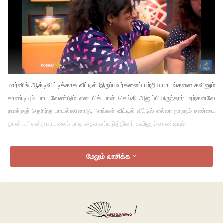
மார்னிங் ஆக்டிவிட்டிக்காக வீட்டில் இருப்பவர்களைப் பற்றிய பாடல்களை கவினும்
சாண்டியும் பாட வேண்டும் என பிக் பாஸ் செய்தி அனுப்பியிருந்தார். ஏற்கனவே
நமக்குத் தெரிந்த பாடல்களோடு, “எங்கள் வீட்டில் வீட்டில் எல்லா நாளும் சண்டை
தான்…’ என்ற பாடலைப் பாடி அதகளப்படுத்தினர் கவினும் சாண்டியும்.
பின்னர் கவின், சாண்டி, மீரா மூவரையும் கன்ஃபெசன் ரூமிற்கு அழைத்தார் பிக்
மேலும் வாசிக்க
பாஸ். கவின், மீரா இருவரும் காவல்துறையைச் சேர்ந்தவர்களாகவும், சாண்டி
ஆவிகளுடன் பேசும் சக்தி இருப்பவர்களாகவும் நடந்து கொண்டு வீட்டில் நடக்கும்
கொலைகளைச் செய்வது யார் எனக் கண்டறிய வேண்டும் எனக் கூறவும்
விசாரணை தொடங்கியது. சாண்டியும் ஒரு காவி உடையை அணிந்து கொண்டு
சாமியாரானார்.