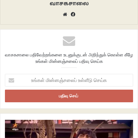
வாசகசாலை
ஆவிகள் மதுமிதா, லாஸ்லியா மீது தான் சந்தேகம் இருப்பதாக உறுதியாகக்
Website
Facebook
கூறின. அவர்களைத் தனியே அழைத்துச் சென்று விசாரித்தனர் காவலர்கள்.
படிக்கவே கடுப்பா இருக்குல்ல? எனக்கு பார்க்க எப்படி இருந்திருக்கும்னு
யோசிங்க.
வாசகசாலை பதிவேற்றங்களை உடனுக்குடன் அறிந்துக் கொள்ள கீழே
உங்கள் மின்னஞ்சலைப் பதிவு செய்க
உங்கள்
மின்னஞ்சலைப்
உள்ளீடு
செய்க
திடீரென வனிதாவை கைபேசியில் அழைத்த பிக் பாஸ், கவினின் துப்பாக்கியைத்
திருடி அவரைக் கொலை செய்யுமாறு சொல்ல.. அதையும் வனிதா முகேன் அணி
சிறப்பாக செயல் படுத்தியது. கவினுக்கு துப்பாக்கி காணாமல் போனது கூடத்