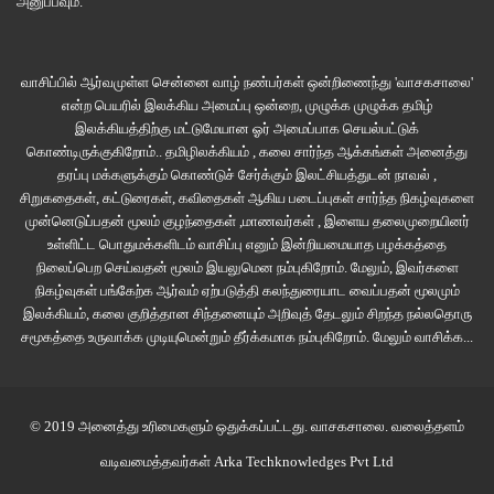
அனுப்பவும்.
பிக் பாஸ் கட்டுரை
பிக் பாஸ் சீசன் 3
பிக் பாஸ் நாள் 18
வாசிப்பில் ஆர்வமுள்ள சென்னை வாழ் நண்பர்கள் ஒன்றிணைந்து 'வாசகசாலை'
என்ற பெயரில் இலக்கிய அமைப்பு ஒன்றை, முழுக்க முழுக்க தமிழ்
இலக்கியத்திற்கு மட்டுமேயான ஓர் அமைப்பாக செயல்பட்டுக்
கொண்டிருக்குகிறோம்.. தமிழிலக்கியம் , கலை சார்ந்த ஆக்கங்கள் அனைத்து
தரப்பு மக்களுக்கும் கொண்டுச் சேர்க்கும் இலட்சியத்துடன் நாவல் ,
சிறுகதைகள், கட்டுரைகள், கவிதைகள் ஆகிய படைப்புகள் சார்ந்த நிகழ்வுகளை
முன்னெடுப்பதன் மூலம் குழந்தைகள் ,மாணவர்கள் , இளைய தலைமுறையினர்
உள்ளிட்ட பொதுமக்களிடம் வாசிப்பு எனும் இன்றியமையாத பழக்கத்தை
நிலைப்பெற செய்வதன் மூலம் இயலுமென நம்புகிறோம். மேலும், இவர்களை
நிகழ்வுகள் பங்கேற்க ஆர்வம் ஏற்படுத்தி கலந்துரையாட வைப்பதன் மூலமும்
இலக்கியம், கலை குறித்தான சிந்தனையும் அறிவுத் தேடலும் சிறந்த நல்லதொரு
சமூகத்தை உருவாக்க முடியுமென்றும் தீர்க்கமாக நம்புகிறோம்.
மேலும் வாசிக்க...
© 2019 அனைத்து உரிமைகளும் ஒதுக்கப்பட்டது.
வாசகசாலை
. வலைத்தளம்
வடிவமைத்தவர்கள்
Arka Techknowledges Pvt Ltd