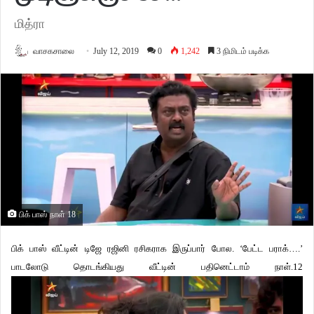
மித்ரா
வாசகசாலை
July 12, 2019
0
1,242
3 நிமிடம் படிக்க
பிக் பாஸ் நாள் 18
பிக் பாஸ் வீட்டின் டிஜே ரஜினி ரசிகராக இருப்பார் போல. ‘பேட்ட பராக்….’
பாடலோடு தொடங்கியது வீட்டின் பதினெட்டாம் நாள்.12