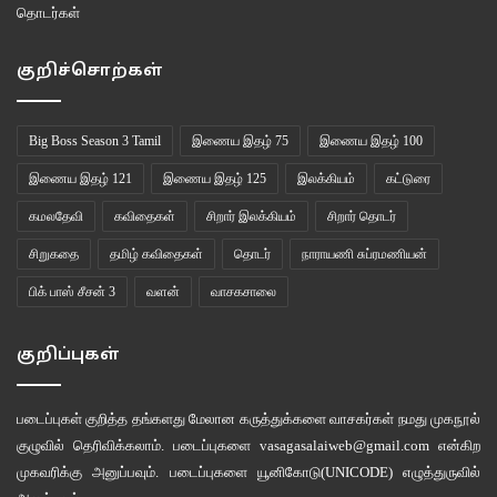
தொடர்கள்
குறிச்சொற்கள்
Big Boss Season 3 Tamil
இணைய இதழ் 75
இணைய இதழ் 100
இணைய இதழ் 121
இணைய இதழ் 125
இலக்கியம்
கட்டுரை
கமலதேவி
கவிதைகள்
சிறார் இலக்கியம்
சிறார் தொடர்
நேற்றைய கோபத்தின் மூலம் பிக் பாஸ் வீட்டில் தன் இருப்பை மேலும் சில
சிறுகதை
தமிழ் கவிதைகள்
தொடர்
நாராயணி சுப்ரமணியன்
வாரங்களுக்கு நீட்டித்திருக்கிறார் சரவணன். டாஸ்க் நேற்றோடு முடிந்து விட்டது.
இன்றைய எபிசோடில் கன்டென்டை எதிர்பார்க்கலாம். காத்திருப்போம்.
பிக் பாஸ் சீசன் 3
வளன்
வாசகசாலை
குறிப்புகள்
BB Day 18
BB3 Tamil Review
Big Boss Season 3
Big Boss Season 3 Tamil
படைப்புகள் குறித்த தங்களது மேலான கருத்துக்களை வாசகர்கள் நமது
முகநூல்
குழுவில்
தெரிவிக்கலாம். படைப்புகளை
vasagasalaiweb@gmail.com
என்கிற
Big Boss Tamil Review
பிக் பாஸ்
முகவரிக்கு அனுப்பவும். படைப்புகளை
யூனிகோடு(UNICODE)
எழுத்துருவில்