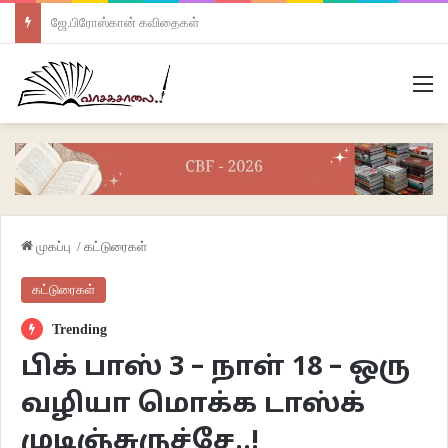
ஜே.பிரோஸ்கான் கவிதைகள்
M
முகப்பு
/
கட்டுரைகள்
கட்டுரைகள்
Trending
பிக் பாஸ் 3 – நாள் 18 – ஒரு
வழியா மொக்க டாஸ்க்
முடிஞ்சுருச்சே..!