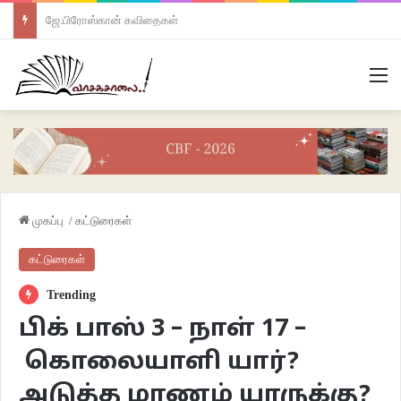
ஜே.பிரோஸ்கான் கவிதைகள்
M
முகப்பு
/
கட்டுரைகள்
கட்டுரைகள்
Trending
பிக் பாஸ் 3 – நாள் 17 –
கொலையாளி யார்?
அடுத்த மரணம் யாருக்கு?