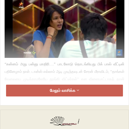
“கன்னம் அது பன்னு மாதிரி….” பாடலோடு தொடங்கியது பிக் பாஸ் வீட்டின்
பதினேழாம் நாள். டான்ஸ் எல்லாம் ஆடி முடிந்தவுடன் சேரன் மீராவிடம், “தாங்கள்
வேலையை முடிக்காமலேயே தூங்கி விட்டீர்கள்” என விளையாட்டாகத் தான்
நினைவுப்படுத்தினார். சரி எனச் சொல்லி அப்படியே விட்டிருக்கலாம். ஆனால்,
மேலும் வாசிக்க
வழக்கம் போல மீரா அதை அழுது பெரிதாக்கினார். “நான் வேலையே
செய்றதில்லைங்குற மாதிரி போர்ட்ராய்ட் பண்றாங்க” என ஆரம்பித்தார். இதற்கு
கேப்டன் அபி பஞ்சாயத்து பண்ண ஆரம்பித்தார். பின்னர், உணவு மேஜையில்,
“வேலையிருந்தா என்னை கூப்ட்ருக்கலாம்ல நீங்களே செஞ்சுட்டு இப்போ இப்டி
நான் செய்யலைனு சொல்றீங்க”என்ற மீராவிடம், “என்னால தூங்குறவுங்களை