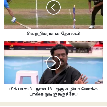
கோவப்படுவேன். அவனை பேசாம இருக்கச் சொல்லுங்க” எனக் காமெடி செய்து
கொண்டிருந்தார். இளைஞர்கள் பெரிதாக எடுத்துக் கொள்ளவில்லை. வயதான
மோகனுக்கு மரணம், ஆவி, மயானம் போன்றவை மனதளவில் பாதிப்பை
ஏற்படுத்தியிருக்கலாம். ஆவிகளுக்கு உணவு எப்படிக் கொடுப்பது எனப் பேச்சு
வந்த போது, “காக்காக்கு வைக்குற மாதிரி போய் வைங்கடா. அதுக எப்போ
வேணா சாப்ட்டுக்கட்டும்” என சாண்டி சொல்ல உச்சகட்ட டென்சன் ஆனார்
வெற்றிகரமான தோல்வி
மோகன் வைத்யா.
பிறகு, ஷெரினை தர்ஷனுக்கு முத்தம் கொடுக்க வைத்து கொல்லும்படி
வனிதாவுக்கு உத்தரவு வந்தது. எப்படி முடிக்கப் போகிறாரோ என நாம் நினைக்க
வெகு கேசுவலாக அதைச் செய்து முடித்தார் வனிதா. சரியாக அபிராமி
ஷெரினைத் தாஜா செய்ய முயன்று கொண்டிருக்கும் போது அவர்
கொல்லப்பட்டதாக அறிவித்தார் பிக் பாஸ். ஷெரின் அபிராமியை ஒரு பார்வை
பார்க்க, “அய்யோ நான் இல்ல நான் இல்ல” எனப் பதறிப் போனார் அபிராமி.
பிக் பாஸ் 3 – நாள் 18 – ஒரு வழியா மொக்க
டாஸ்க் முடிஞ்சுருச்சே..!
மேளதாளத்தோடு சிறப்பாக ஷெரின் மைதானத்தில் விடப்பட்டார். பின்னர்
அடுத்ததாக முகேன் கோல்ட் காபி போட்டு அனைவருக்கும் தர வேண்டும்.
அதைத் தெரியாமல் அவர் ரேஷ்மா மீது கொட்ட வேண்டும். இப்படிச் செய்து