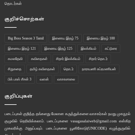
தொடர்கள்
குறிச்சொற்கள்
Big Boss Season 3 Tamil
இணைய இதழ் 75
இணைய இதழ் 100
இணைய இதழ் 121
இணைய இதழ் 125
இலக்கியம்
கட்டுரை
கமலதேவி
கவிதைகள்
சிறார் இலக்கியம்
சிறார் தொடர்
சிறுகதை
தமிழ் கவிதைகள்
தொடர்
நாராயணி சுப்ரமணியன்
பிக் பாஸ் சீசன் 3
வளன்
வாசகசாலை
குறிப்புகள்
படைப்புகள் குறித்த தங்களது மேலான கருத்துக்களை வாசகர்கள் நமது
முகநூல்
குழுவில்
தெரிவிக்கலாம். படைப்புகளை
vasagasalaiweb@gmail.com
என்கிற
முகவரிக்கு அனுப்பவும். படைப்புகளை
யூனிகோடு(UNICODE)
எழுத்துருவில்