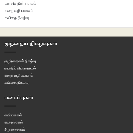
மனதில் நின்ற நாவல்
கதை வழி பயணம்
கவிதை நிகழ்வு
முந்தைய நிகழ்வுகள்
நேற்றைய நிகழ்ச்சியின் Moment of the show… அப்டியெல்லாம் எதுவும்
குழந்தைகள் நிகழ்வு
இல்லைங்க. பாப்போம் இன்னைக்காச்சும் எதாவது சிக்குதானு.
மனதில் நின்ற நாவல்
கதை வழி பயணம்
கவிதை நிகழ்வு
BB Day 17
BB Season 3
BB Tamil
படைப்புகள்
Big Boss Season 3
Big Boss Season 3 Tamil
Big Boss Tamil Review
பிக் பாஸ் கட்டுரை
கவிதைகள்
கட்டுரைகள்
பிக் பாஸ் தமிழ்
பிக் பாஸ் நாள் 17
சிறுகதைகள்