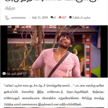
மித்ரா
வாசகசாலை
July 11, 2019
0
837
2 நிமிடம் படிக்க
பிக் பாஸ் நாள் 17
“மயிலப் புடிச்சு கால ஒடச்சு ஆடச் சொல்லுகிற உலகம்…” பாடலை எனக்கு நானே
ஒலிபரப்பிக் கொண்டு இந்த எபிசோடைத் தொடங்குகிறேன். நேற்றைய
எபிசோடிலும் சுவாரஸ்யமாக விவாதிக்க எதுவுமேயில்லை. சேர்த்து வைத்து
அடுத்த வாரம் ரணகளமாக இருக்கலாம் என எதிர்பார்க்கிறேன்.