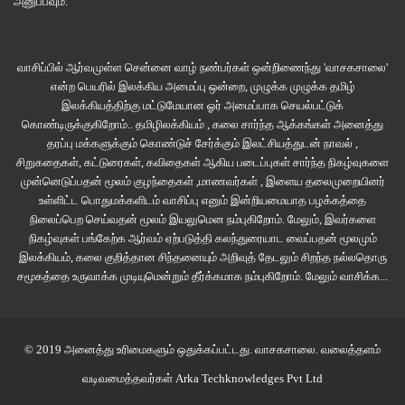
அனுப்பவும்.
வாசிப்பில் ஆர்வமுள்ள சென்னை வாழ் நண்பர்கள் ஒன்றிணைந்து 'வாசகசாலை'
என்ற பெயரில் இலக்கிய அமைப்பு ஒன்றை, முழுக்க முழுக்க தமிழ்
இலக்கியத்திற்கு மட்டுமேயான ஓர் அமைப்பாக செயல்பட்டுக்
கொண்டிருக்குகிறோம்.. தமிழிலக்கியம் , கலை சார்ந்த ஆக்கங்கள் அனைத்து
தரப்பு மக்களுக்கும் கொண்டுச் சேர்க்கும் இலட்சியத்துடன் நாவல் ,
சிறுகதைகள், கட்டுரைகள், கவிதைகள் ஆகிய படைப்புகள் சார்ந்த நிகழ்வுகளை
முன்னெடுப்பதன் மூலம் குழந்தைகள் ,மாணவர்கள் , இளைய தலைமுறையினர்
உள்ளிட்ட பொதுமக்களிடம் வாசிப்பு எனும் இன்றியமையாத பழக்கத்தை
நிலைப்பெற செய்வதன் மூலம் இயலுமென நம்புகிறோம். மேலும், இவர்களை
நிகழ்வுகள் பங்கேற்க ஆர்வம் ஏற்படுத்தி கலந்துரையாட வைப்பதன் மூலமும்
இலக்கியம், கலை குறித்தான சிந்தனையும் அறிவுத் தேடலும் சிறந்த நல்லதொரு
சமூகத்தை உருவாக்க முடியுமென்றும் தீர்க்கமாக நம்புகிறோம்.
மேலும் வாசிக்க...
© 2019 அனைத்து உரிமைகளும் ஒதுக்கப்பட்டது.
வாசகசாலை
. வலைத்தளம்
வடிவமைத்தவர்கள்
Arka Techknowledges Pvt Ltd