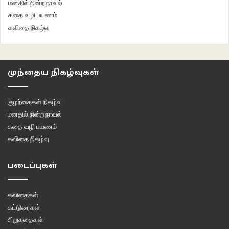
மனதில் நின்ற நாவல்
Madras
சென்னை
கதை வழி பயணம்
கவிதை நிகழ்வு
சென்னை - ஆயிரம் மன்னர்கள் ஆண்ட நிலம்
ஷ்ருதி
முந்தைய நிகழ்வுகள்
குழந்தைகள் நிகழ்வு
மனதில் நின்ற நாவல்
கதை வழி பயணம்
கவிதை நிகழ்வு
படைப்புகள்
கவிதைகள்
கட்டுரைகள்
சிறுகதைகள்