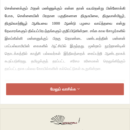
சென்னைக்கும் அதன் மண்ணுக்கும் என்ன தான் வயதென்று பின்னோக்கி
போக, சென்னையின் பிரதான பகுதிகளான திருமயிலை, திருவான்மியூர்,
திருவொற்றியூர் ஆகியவை 1000 ஆண்டு பழமை வாய்ந்தவை என்று
தேவாரங்களும் திவ்யப்பிரபந்தங்களும் குறிப்பிடுகின்றன. சங்க கால சோழர்களில்
இளம்கிள்ளி மன்னனுக்குப் பிறகு தொண்டை மண்டலத்தின் மன்னன்
பாப்பஸ்வாமியின் கைகளில் ஆட்சியில் இருந்தது. மூன்றாம் நூற்றாண்டின்
தொடக்கத்தில் காஞ்சி பல்லவர்கள் இந்நிலத்தைக் கைப்பற்றி ஆண்டதாகக்
கூறப்படுகிறது. தமிழுக்குத் தரப்பட்ட சரிசம உரிமைகள் தெலுங்கிற்கும்
தரப்பட்டதாக பல்லவ கோயில்களின் கல்வெட்டுகள் கூறுகின்றன.
மேலும் வாசிக்க