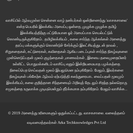
வாசிப்பில் ஆர்வமுள்ள சென்னை வாழ் நண்பர்கள் ஒன்றிணைந்து 'வாசகசாலை'
என்ற பெயரில் இலக்கிய அமைப்பு ஒன்றை, முழுக்க முழுக்க தமிழ்
இலக்கியத்திற்கு மட்டுமேயான ஓர் அமைப்பாக செயல்பட்டுக்
கொண்டிருக்குகிறோம்.. தமிழிலக்கியம் , கலை சார்ந்த ஆக்கங்கள் அனைத்து
தரப்பு மக்களுக்கும் கொண்டுச் சேர்க்கும் இலட்சியத்துடன் நாவல் ,
சிறுகதைகள், கட்டுரைகள், கவிதைகள் ஆகிய படைப்புகள் சார்ந்த நிகழ்வுகளை
முன்னெடுப்பதன் மூலம் குழந்தைகள் ,மாணவர்கள் , இளைய தலைமுறையினர்
உள்ளிட்ட பொதுமக்களிடம் வாசிப்பு எனும் இன்றியமையாத பழக்கத்தை
நிலைப்பெற செய்வதன் மூலம் இயலுமென நம்புகிறோம். மேலும், இவர்களை
நிகழ்வுகள் பங்கேற்க ஆர்வம் ஏற்படுத்தி கலந்துரையாட வைப்பதன் மூலமும்
இலக்கியம், கலை குறித்தான சிந்தனையும் அறிவுத் தேடலும் சிறந்த நல்லதொரு
சமூகத்தை உருவாக்க முடியுமென்றும் தீர்க்கமாக நம்புகிறோம்.
மேலும் வாசிக்க...
© 2019 அனைத்து உரிமைகளும் ஒதுக்கப்பட்டது.
வாசகசாலை
. வலைத்தளம்
வடிவமைத்தவர்கள்
Arka Techknowledges Pvt Ltd