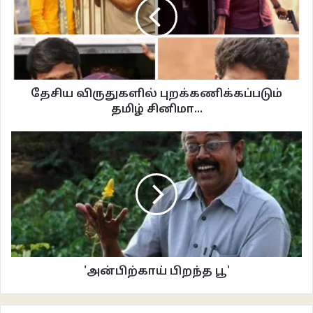
நாயக்கரின் ஒப்புதலுக்குப் பிறகு சந்திரகிரியின் விஜயநகரப் பேரரசர் பேடா
வேங்கட ராயரிடம் ஒப்புதல் வாங்கப்பட்டது. அதன்படி கூவம், எழும்பூர் நதிகள்
சங்கமிக்கும் நிலத்தின் மணல் பரப்பை ஆங்கிலேயர்களின் துறைமுகம் மற்றும்
கோட்டை எழுப்பத் தருவதாக ஒப்பந்தம் ஆனது.
தேசிய விருதுகளில் புறக்கணிக்கப்படும்
தமிழ் சினிமா...
'அன்பிற்காய் பிறந்த பூ'
Saint George Fort