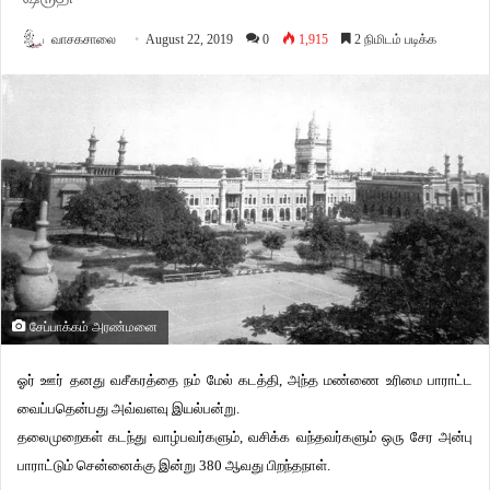
வாசகசாலை
August 22, 2019
0
1,915
2 நிமிடம் படிக்க
சேப்பாக்கம் அரண்மனை
ஓர் ஊர் தனது வசீகரத்தை நம் மேல் கடத்தி, அந்த மண்ணை உரிமை பாராட்ட
வைப்பதென்பது அவ்வளவு இயல்பன்று.
தலைமுறைகள் கடந்து வாழ்பவர்களும், வசிக்க வந்தவர்களும் ஒரு சேர அன்பு
பாராட்டும் சென்னைக்கு இன்று 380 ஆவது பிறந்தநாள்.