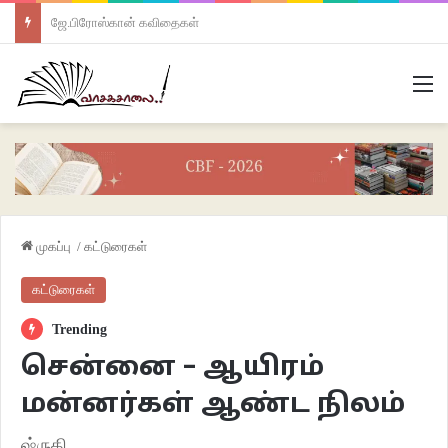
ஜே.பிரோஸ்கான் கவிதைகள்
M
முகப்பு
/
கட்டுரைகள்
கட்டுரைகள்
Trending
சென்னை – ஆயிரம்
மன்னர்கள் ஆண்ட நிலம்
ஷ்ருதி