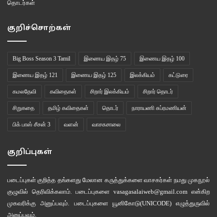
தொடர்கள்
குறிச்சொற்கள்
Big Boss Season 3 Tamil
இணைய இதழ் 75
இணைய இதழ் 100
இணைய இதழ் 121
இணைய இதழ் 125
இலக்கியம்
கட்டுரை
கமலதேவி
கவிதைகள்
சிறார் இலக்கியம்
சிறார் தொடர்
சிறுகதை
தமிழ் கவிதைகள்
தொடர்
நாராயணி சுப்ரமணியன்
பிக் பாஸ் சீசன் 3
வளன்
வாசகசாலை
குறிப்புகள்
படைப்புகள் குறித்த தங்களது மேலான கருத்துக்களை வாசகர்கள் நமது
முகநூல்
குழுவில்
தெரிவிக்கலாம். படைப்புகளை
vasagasalaiweb@gmail.com
என்கிற
முகவரிக்கு அனுப்பவும். படைப்புகளை
யூனிகோடு(UNICODE)
எழுத்துருவில்
அனுப்பவும்.