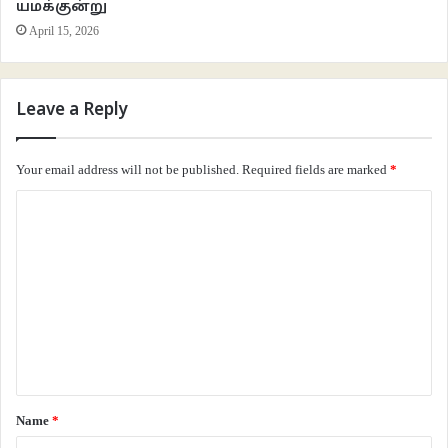
யமக்குன்று
ஒரு வாரத்திற்குள் வழக்கை முடித்து வைக்க வேண்டிய கட்டாயம் சிபிஐ அதிகாரி
April 15, 2026
சேதுராம ஐயருக்கு(!) ஏற்படுகிறது. அருமையான படம். ஆனால் முதல் பாகத்தைப்
போலவே இந்தப் படமும் ஒரு குறிப்பிட்ட சாதியை சார்ந்தவர்கள் அறிவாளிகள்
எனத் தடவிக் கொடுக்க மறக்கவில்லை.
Leave a Reply
Your email address will not be published.
Required fields are marked
*
C
o
m
m
e
n
t
*
Name
*