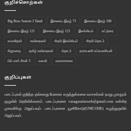
குறிச்சொற்கள்
Kariyila Kattu pole (1986)
Big Boss Season 3 Tamil
இணைய இதழ் 75
இணைய இதழ் 100
Hotstar With Subtitles
இணைய இதழ் 121
இணைய இதழ் 125
இலக்கியம்
கட்டுரை
கமலதேவி
கவிதைகள்
சிறார் இலக்கியம்
சிறார் தொடர்
மம்முட்டி இறந்து கிடக்கிறார். அதை மோகன்லால் துப்பறிகிறார். கேட்கவே
ஆச்சர்யமாக இருக்கிறது அல்லவா?
சிறுகதை
தமிழ் கவிதைகள்
தொடர்
நாராயணி சுப்ரமணியன்
பிக் பாஸ் சீசன் 3
வளன்
வாசகசாலை
ஹரிகிருஷ்ணன் ஒரு திரைப்பட இயக்குனர். கோபக்காரர். வழக்கை விசாரிக்கும்
இன்ஸ்பெக்டர் அச்சுதன் குட்டி அவரின் மரணத்திற்கான காரணத்தை
குறிப்புகள்
வெளிக்கொண்டு வருகிறார். இயக்குனர் பத்மராஜன்.
படைப்புகள் குறித்த தங்களது மேலான கருத்துக்களை வாசகர்கள் நமது
முகநூல்
குழுவில்
தெரிவிக்கலாம். படைப்புகளை
vasagasalaiweb@gmail.com
என்கிற
முகவரிக்கு அனுப்பவும். படைப்புகளை
யூனிகோடு(UNICODE)
எழுத்துருவில்
அனுப்பவும்.