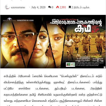
வாசகசாலை
July 4, 2020
0
2,991
2 நிமிடம் படிக்க
சமீபத்தில் அமேசான் ப்ரைமில் வெளியான ”பெண்குயின்” திரைப்படம் கடும்
விமர்சனத்திற்கு உள்ளாகியிருக்கிறது. ஹாலிவுட் திரைப்படங்களைப் பார்த்து
மட்டுமே சைக்கோ படங்களை, துப்பறியும் படங்களை, அவற்றின்
கதாபாத்திரங்களை தமிழ் சினிமாவில் உருவாக்குகின்றனர் என்ற குற்றச்சாட்டு
உள்ளது. எத்தனையோ கொலைகள் சந்தர்ப்ப சூழ்நிலைகளாலும் சின்னச் சின்ன