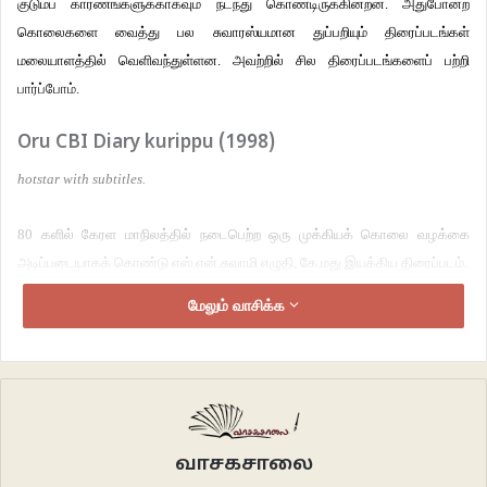
குடும்ப காரணங்களுக்காகவும் நடந்து கொண்டிருக்கின்றன. அதுபோன்ற
கொலைகளை வைத்து பல சுவாரஸ்யமான துப்பறியும் திரைப்படங்கள்
மலையாளத்தில் வெளிவந்துள்ளன. அவற்றில் சில திரைப்படங்களைப் பற்றி
பார்ப்போம்.
Oru CBI Diary kurippu (1998)
hotstar with subtitles.
80 களில் கேரள மாநிலத்தில் நடைபெற்ற ஒரு முக்கியக் கொலை வழக்கை
அடிப்படையாகக் கொண்டு எஸ்.என்.சுவாமி எழுதி, கே.மது இயக்கிய திரைப்படம்.
மேலும் வாசிக்க
பணக்காரக் குடும்பத்தின் மருமகளான ஓமனா மாடியிலிருந்து குதித்து
தற்கொலை செய்து கொள்கிறார். முதலில் போலிஸ் விசாரித்தாலும் அதில்
திருப்தி இல்லாததால் பெண் வீட்டாரின் வேண்டுகோளுக்கிணங்க வழக்கு சிபிஐ
வசம் ஒப்படைக்கப்படுகிறது.
சிபிஐ அதிகாரி சேதுராம ஐயராக மம்முட்டி அசத்தியிருப்பார். அவருக்கும் போலிஸ்
வாசகசாலை
அதிகாரியான சுகுமாரனுக்குமிடையே நடக்கும் வாக்குவாதங்கள் படத்துக்கு