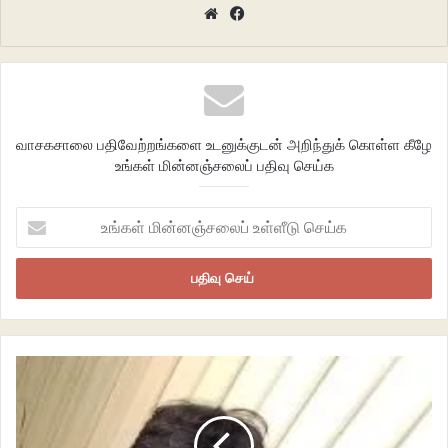
Website
Facebook
கூடுதல் பலம். மலையாள சினிமாவின் மிக முக்கியமான திரைப்படம்.
கேரளாவில் மட்டுமல்ல தமிழ்நாட்டிலும் மிகப்பெரும் வெற்றி பெற்ற படம்.
வாசகசாலை பதிவேற்றங்களை உடனுக்குடன் அறிந்துக் கொள்ள கீழே
உங்கள் மின்னஞ்சலைப் பதிவு செய்க
உங்கள்
மின்னஞ்சலைப்
உள்ளீடு
செய்க
Ee kanni koodi (1990)
Hotstar with subtitles.