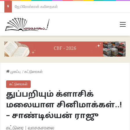
ஜே.பிரோஸ்கான் கவிதைகள்
M
முகப்பு
/
கட்டுரைகள்
கட்டுரைகள்
துப்பறியும் க்ளாசிக்
மலையாள சினிமாக்கள்..!
– சாண்டில்யன் ராஜு
கட்டுரை | வாசகசாலை