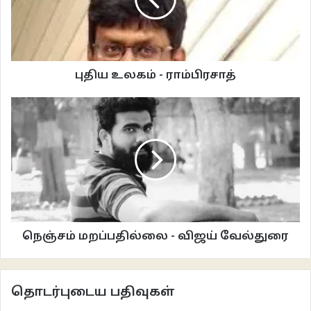
அஸ்வினி என்ற ஒரு பெண் தனது வீட்டில் இறந்து கிடக்கிறார். அவள் ஒரு Sex
worker. அந்த வழக்கை விசாரிக்க வரும் போலிஸ் அதிகாரியின் மூலமாக
அஸ்வினியின் துக்ககரமான வாழ்க்கை நம் கண்முண்ணே விரிகிறது. இயக்குனர்
கே.ஜி.ஜார்ஜ் மலையாள சினிமாவின் புது அலை இயக்குனர். பெண்களின்
புதிய உலகம் - ராம்பிரசாத்
உளவியல் சிக்கல்களை
யும் மனப்போராட்டத்தையும் தத்ரூபமாகக் காட்டக் கூடியவர். இந்தப் படம் அவரின்
முக்கியமான சினிமாக்களில் ஒன்று.
நெஞ்சம் மறப்பதில்லை - விஜய் வேல்துரை
தொடர்புடைய பதிவுகள்