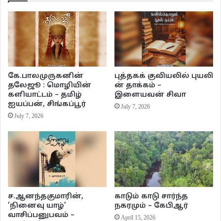
கே.பாலமுருகனின்
புத்தகக் குவியலில் புயலி
தலேஜூ : மொழியின்
ன் தாக்கம் –
களியாட்டம் – தமிழ்
இளையவன் சிவா
ஐயப்பன், சிங்கப்பூர்
July 7, 2026
July 7, 2026
Jagratha (1989) – CBI Part 2
( Youtube No subtitles)
ச.ஆனந்தகுமாரின்,
காடும் காடு சார்ந்த
ஒரு சினிமா நடிகை தற்கொலை செய்து கொள்கிறார். தற்கொலை என வழக்கை
’நினைவு யாழ்’
நகரமும் – கேபிஆர்
வாசிப்பனுபவம் –
போலிஸ் முடிக்கும் தருணத்தில் வழக்கு சிபிஐ கைவசம் ஒப்படைக்கப்படுகிறது.
April 15, 2026