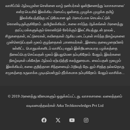
வாசிப்பில் ஆர்வமுள்ள சென்னை வாழ் நண்பர்கள் ஒன்றிணைந்து 'வாசகசாலை'
என்ற பெயரில் இலக்கிய அமைப்பு ஒன்றை, முழுக்க முழுக்க தமிழ்
இலக்கியத்திற்கு மட்டுமேயான ஓர் அமைப்பாக செயல்பட்டுக்
கொண்டிருக்குகிறோம்.. தமிழிலக்கியம் , கலை சார்ந்த ஆக்கங்கள் அனைத்து
தரப்பு மக்களுக்கும் கொண்டுச் சேர்க்கும் இலட்சியத்துடன் நாவல் ,
சிறுகதைகள், கட்டுரைகள், கவிதைகள் ஆகிய படைப்புகள் சார்ந்த நிகழ்வுகளை
முன்னெடுப்பதன் மூலம் குழந்தைகள் ,மாணவர்கள் , இளைய தலைமுறையினர்
உள்ளிட்ட பொதுமக்களிடம் வாசிப்பு எனும் இன்றியமையாத பழக்கத்தை
Kaanathaya penkutty (1985)
நிலைப்பெற செய்வதன் மூலம் இயலுமென நம்புகிறோம். மேலும், இவர்களை
நிகழ்வுகள் பங்கேற்க ஆர்வம் ஏற்படுத்தி கலந்துரையாட வைப்பதன் மூலமும்
Hotstar With subtitles.
இலக்கியம், கலை குறித்தான சிந்தனையும் அறிவுத் தேடலும் சிறந்த நல்லதொரு
சமூகத்தை உருவாக்க முடியுமென்றும் தீர்க்கமாக நம்புகிறோம்.
மேலும் வாசிக்க...
சுற்றுலா சென்ற ஒரு பள்ளி மாணவி தண்டவாளத்தில் பிணமாகக் கிடக்கிறார்.
அந்த வழக்கு இரண்டு போலிஸ் அதிகாரிகளால் விசாரிக்கப்படுகிறது. பல்வேறு
கோணங்களில் விசாரிக்கப்படும் வழக்கு உண்மையான ஒரு போலிஸ் விசாரணை
© 2019 அனைத்து உரிமைகளும் ஒதுக்கப்பட்டது.
வாசகசாலை
. வலைத்தளம்
எப்படியிருக்கும் என்பதை கண்முன் நிறுத்துகிறது. மம்முட்டி, முரளிகோபி நடித்த
வடிவமைத்தவர்கள்
Arka Techknowledges Pvt Ltd
திரைப்படம். ஆனால் துப்பறியும் போலிஸாக நடித்தவர்கள் புதுமுகங்கள். இயக்கம்
கே.ஜி.ஜார்ஜ்.
Facebook
X
YouTube
Instagram