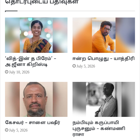
தொடர்புடைய பதிவுகள்
கையைப் போட்டுக்கொண்டு அமர்ந்து கொள்வாள். பெண்களின் வாசமின்றி ஒரே
பையனாக வளர்ந்தவனுக்கு அவளுடைய அருகாமை புதுமையாய் இருக்கும்.
மெத்தென்ற அவள் உடலின் மென்மையும் பரிசுத்த வாசனையும், புதுவித
கிளர்ச்சியை ஏற்படுத்தும். திரைப்படங்களில் இரு பூக்கள் ஒட்டிக்கொள்வதே
காதல் என்றிருந்த நான் அந்த காதல் ஜோடிகளாய் எங்களை நினைத்து
கொள்வேன். அவள் இருக்கையில் ஏற்படும் படபடப்பையும், உற்சாகத்தையும் என்
அம்மாவுக்கு தெரியாமல் மறைப்பதே பெரும்பாடாய் இருக்கும்.
‘வித்-இன் த பிரேம்’ –
ஈன்ற பொழுது – யாத்திரி
அ.ஜீனா கிறிஸ்டி
July 5, 2026
என்னடா பேரு இது, கமல் கார்த்திக் என்று அவள் சிரிக்கையில், ‘கமலை
July 10, 2026
அப்பாவுக்கு பிடிக்கும். கார்த்திக்கை அம்மாவுக்கு பிடிக்கும். ரெண்டையும்
சேர்த்து வச்சதில் நான் ஊருக்கெல்லாம் பதில் சொல்லிட்டு இருக்கேன்’ என்று
சொன்னதை கேட்டு கழுத்தை சாய்த்து சிரித்தவாறு என் காதை செல்லமாகப்
பிடித்து திருகியது நெஞ்சக கோயிலில் நினைவே சுகந்தமாய் பதிந்து விட்டது.
இப்போதும் நினைக்கையிலும் காதுமடல்கள் குறுகுறுக்கின்றன.
கேசவர் – சாளை பஷீர்
நம்பியும் கருப்பாயி
சர்வர் காபியை வைத்து விட்டு, ‘வேறேதும் வேணுமா?’ என்று கேட்டுச்
புருசனும் – கண்மணி
July 5, 2026
செல்கிறான். அவனிடம் இழந்த காலத்தை மீட்டுக் கொடு என்று எப்படி கேட்பது.?
ராசா