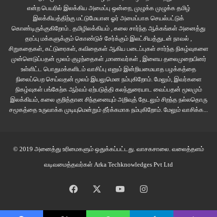
பார்த்து சேவித்திருக்கிறேன்.
என்ற பெயரில் இலக்கிய அமைப்பு ஒன்றை, முழுக்க முழுக்க தமிழ்
இலக்கியத்திற்கு மட்டுமேயான ஓர் அமைப்பாக செயல்பட்டுக்
‘அம்மா சில்லறை வாங்கிட்டு வர சொன்னா’ என்று உள்ளங்கையில் அழுத்தி காசு
கொண்டிருக்குகிறோம்.. தமிழிலக்கியம் , கலை சார்ந்த ஆக்கங்கள் அனைத்து
கொடுத்த நொடிகளை பல்லாயிரம் முறைகள் எனது மனம் ரீவைண்ட் செய்து
தரப்பு மக்களுக்கும் கொண்டுச் சேர்க்கும் இலட்சியத்துடன் நாவல் ,
சிறுகதைகள், கட்டுரைகள், கவிதைகள் ஆகிய படைப்புகள் சார்ந்த நிகழ்வுகளை
பாத்திருக்கும். அந்த கணத்தில் நானும் பெரியவனாகி விட்டதை வெளியில்
முன்னெடுப்பதன் மூலம் குழந்தைகள் ,மாணவர்கள் , இளைய தலைமுறையினர்
சொல்ல முடியவில்லை.
உள்ளிட்ட பொதுமக்களிடம் வாசிப்பு எனும் இன்றியமையாத பழக்கத்தை
நிலைப்பெற செய்வதன் மூலம் இயலுமென நம்புகிறோம். மேலும், இவர்களை
காசை வாங்கும்போது உரசியது கைகளல்ல, மனங்கள். விரல் தீண்டிய குளிர்ச்சி
நிகழ்வுகள் பங்கேற்க ஆர்வம் ஏற்படுத்தி கலந்துரையாட வைப்பதன் மூலமும்
இலக்கியம், கலை குறித்தான சிந்தனையும் அறிவுத் தேடலும் சிறந்த நல்லதொரு
ஆத்மாவை சுத்தம் செய்து காதலின் புனிதத்தையும், மகோத்துவத்தையும்
சமூகத்தை உருவாக்க முடியுமென்றும் தீர்க்கமாக நம்புகிறோம்.
மேலும் வாசிக்க...
கற்பித்தது. காதலை விட சிறந்த விஷயம் உலகத்தில் இல்லை என்று கோபாலிடம்
சத்தியம் செய்தேன்.
© 2019 அனைத்து உரிமைகளும் ஒதுக்கப்பட்டது.
வாசகசாலை
. வலைத்தளம்
அவள் விரல் உரசிக் கொடுத்த டீயில் என் விரலே முதலில் இனிப்பை உணர்ந்தது.
எங்கள் விழிகள் உரசிய வேகத்தில் உபரி மின்சாரம் தயாரித்திருக்கலாம். என்னை
வடிவமைத்தவர்கள்
Arka Techknowledges Pvt Ltd
மட்டுமே தொட்டு வரமளித்தாள் என்று எண்ணிப் பூரித்துக் கொண்டிருந்த
Facebook
X
YouTube
Instagram
நேரத்தில் வேலைக்காரம்மாவுக்கும் உள்ளங்கை அழுத்தியே காசு கொடுத்தாள்.
அது தற்செயலே என தேற்றிக் கொள்ள பத்து நிமிடம் பாத்ரூமில் அழுது முகம்
கழுவ வேண்டியிருந்தது. தங்கையிடம் என்னைக் காட்டி சிரித்ததை காதல் என