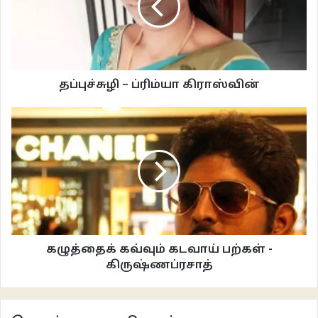
மறுநாளிருந்த முழு ஆண்டு பரீட்சைக்காக படித்துக் கொண்டிருந்தேன். மாலை
நாலு மணிக்கே கருமேகங்கள் சூழ்ந்து சோவென்ற மழை வீட்டின் ஓடுகளை
கழுவிக் கொண்டிருந்தது. வேகமாக வீசிய குளிர் காற்று ஜன்னலுக்குள்
திவலைகளை வீச, போர்வையை இறுக்கிக் கொண்டு வரலாற்றில்
தப்புச்சுழி – ப்ரிம்யா கிராஸ்வின்
முகலாயர்களுடன் சண்டையிட்டேன்.
சிறிய மான் குட்டி போல அவள் கதவு வழியாக எட்டி பார்த்தாள். வெள்ளையா,
சிவப்பா என்று சொல்ல முடியாத பளிச்சென்ற நிறத்துடன் ஜவுளிக் கடை பொம்மை
போலிருந்தாள். இடக்கையில் குடை, வலக்கையில் ஒயர் கூடை. என்னை பார்த்து
‘அம்மா குடுத்துட்டு வர சொன்னா’ என்றாள். பெரிய கண்கள், சுருட்டை முடி,
முட்டி வரையில் பிராக்குடன் அவள் தெளிவாகப் பேச, எனக்கு யாரிது
என்றிருந்தது. ‘அம்மா’ என்று கத்தி விட்டு அவளையே பார்த்தேன். அவள்
அடுப்படிக்குச் செல்ல ‘வாம்மா, எதுக்கு இந்த மழையில?’ என அம்மா உள்ளே
கழுத்தைக் கவ்வும் கடவாய் பற்கள் -
அழைத்துச் சென்றாள். அப்போது பார்த்த அவள் முகம் என்னுடைய அன்றைய
கிருஷ்ணப்ரசாத்
முகத்தை விட தெளிவாய் ஞாபகமுள்ளது.
அவர்கள் வீட்டிற்கு சென்றாலும் என்னுடைய வீட்டிற்கு வந்தாலும் என் தோளில்