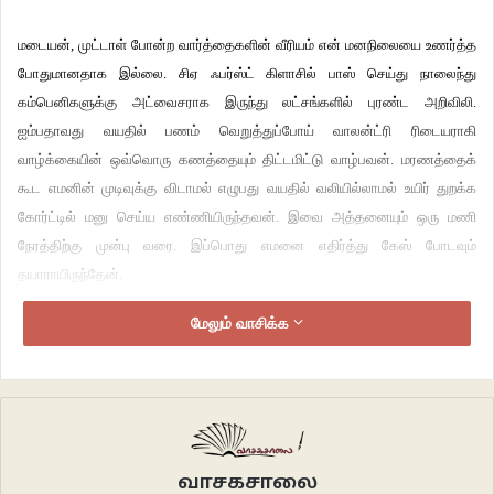
மடையன், முட்டாள் போன்ற வார்த்தைகளின் வீரியம் என் மனநிலையை உணர்த்த
போதுமானதாக இல்லை. சிஏ ஃபர்ஸ்ட் கிளாசில் பாஸ் செய்து நாலைந்து
கம்பெனிகளுக்கு அட்வைசராக இருந்து லட்சங்களில் புரண்ட அறிவிலி.
ஐம்பதாவது வயதில் பணம் வெறுத்துப்போய் வாலன்ட்ரி ரிடையராகி
வாழ்க்கையின் ஒவ்வொரு கணத்தையும் திட்டமிட்டு வாழ்பவன். மரணத்தைக்
கூட எமனின் முடிவுக்கு விடாமல் எழுபது வயதில் வலியில்லாமல் உயிர் துறக்க
கோர்ட்டில் மனு செய்ய எண்ணியிருந்தவன். இவை அத்தனையும் ஒரு மணி
நேரத்திற்கு முன்பு வரை. இப்பொது எமனை எதிர்த்து கேஸ் போடவும்
தயாராயிருந்தேன்.
மேலும் வாசிக்க
எனக்கெதிரே அவள் குடித்து விட்டு வைத்த கோப்பையின் விளிம்பில் காபியின்
மிச்சம் தேன் நிறத்தில் படிந்திருந்தது. அதில் பிக்காசோவின் ஓவியமாய் உதட்டு
ரேகைகள். ஒரு காலத்தில் அந்த வரிகளில் புதைந்து உயிர் விடக் காத்திருந்தவன்
நான்.
சர்வர் கோப்பையை எடுக்க முயல, அவசரமாய் தடுத்து இன்னொரு காபி ஆர்டர்
வாசகசாலை