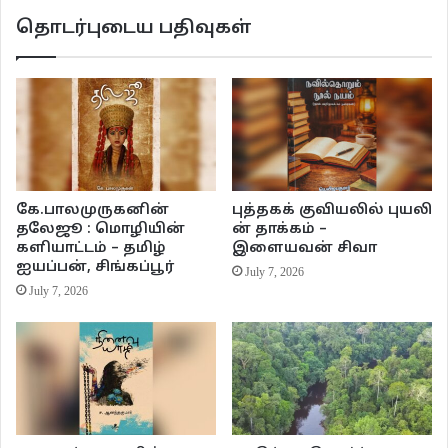
வெள்ளைப் பூண்டுப் பற்களின்
தொடர்புடைய பதிவுகள்
பழுப்புச் சிரிப்பு
உறைந்து கிடக்கிறது
கேதம் விழாதா என்று
கே.பாலமுருகனின்
புத்தகக் குவியலில் புயலி
நோங்குகிறது
தலேஜூ : மொழியின்
ன் தாக்கம் –
களியாட்டம் – தமிழ்
இளையவன் சிவா
பித்தளைக் கடை மரக்கால்
ஐயப்பன், சிங்கப்பூர்
July 7, 2026
July 7, 2026
நர்சரிப் பள்ளியின் கண்ணாடிக் கதவினுள்
மினுங்கும் நட்சத்திரத்தை அழைக்கின்றன
கிளிக் குழந்தைகள்