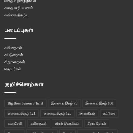
மனதில் நின்ற நாவல்
காட்சிப்படுத்தி இந்த ஒரே ஒரு கவிதையை மட்டுமே எழுதியிருக்கிறார். இந்த ஒரு
கதை வழி பயணம்
கவிதையே போதுமானதாகவும், அதில் எல்லாவற்றையும் கூறிவிட்டதாகவும் அவர்
கவிதை நிகழ்வு
கருதியிருக்கலாம். நமக்கும்கூட அப்படித்தான் நிறைவைத் தருகிறது இக்கவிதை.
படைப்புகள்
காட்சி : 2
கவிதைகள்
/
திருவிழா நெரிசலில்
கட்டுரைகள்
சிறுகதைகள்
விருப்பமாய் இடிபடும் மூதாட்டி
தொடர்கள்
கைப்பேசியில்
குறிச்சொற்கள்
கதைத்துக் கடத்துகிறாள் இரவை
Big Boss Season 3 Tamil
இணைய இதழ் 75
இணைய இதழ் 100
அலட்சியமாக
இணைய இதழ் 121
இணைய இதழ் 125
இலக்கியம்
கட்டுரை
கமலதேவி
கவிதைகள்
சிறார் இலக்கியம்
சிறார் தொடர்
‘
மருதைக்குள்ளே தான் திரியறம் இன்னும்
‘