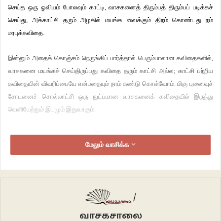
செய்த ஒரு ஓவியம் போலவும் காட்டி, வாசகனைத் திரும்பத் திரும்பப் படிக்கச்
செய்து, அக்காட்சி தரும் அழகில் மயங்க வைக்கும் திறம் கொண்டது நம்
மரபுக்கவிதை.
இன்னும் அதைக் கொஞ்சம் நெருங்கிப் பார்த்தால் பெரும்பாலான‌ கவிதைகளில்,
வாசகனை மயங்கச் செய்திருப்பது கவிதை தரும் காட்சி அல்ல; காட்சி பற்றிய
கவிதையின் விவரிப்பையே என்பதையும் நாம் கண்டு கொள்வோம். மிகு புனைவுச்
சோடனைச் சொல்லாட்சி ஒரு நுட்பமான வாசகனைக் கவிதையில் இருந்து
வெளியேற்றும் இடமும் இதுவாகும்.
ஆனால், நவீன கவிதை, மரபின் இந்த குணத்திலிருந்து மாறுபடவே செய்கிறது.
மேலும் வாசிக்க
நவீன கவிதையில் காட்சியைக் கூறுவதென்பது ஒரு பாவனையாகவே
இருக்கிறது. இயல்பான ஒரு காட்சியை வாசகன் மனதில் சொற்சித்திரமாக
வரைய மரபுக் கவிதை கொண்டிருந்த ஆயுதங்கள் எவையும் அதனிடம் இல்லை.
இது நவீன கவிதைக்கு சவாலான ஒன்று என்பதையும் அது உணர்ந்தே
இருக்கிறது. நவீன கவிதையில் ஒரு காட்சியைக் கவிதையில் பேசும் கவிஞனுக்கு
அந்தக் காட்சியின் இயல்பை உள்ளதை உள்ளபடி கூறும் நோக்கம் எதுவும்
வாசகசாலை