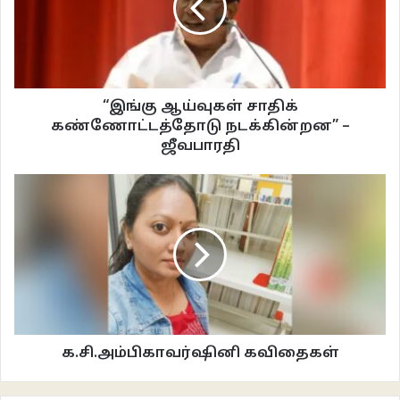
அவ்வாறான கவிதைகளே நுட்மான காட்சி அனுபவத்தை வாசகனுக்குத் தர
வல்லவை.
காட்சி :‌ 1
“இங்கு ஆய்வுகள் சாதிக்
கண்ணோட்டத்தோடு நடக்கின்றன” –
/
தங்க ஆபரணக் கடைத்தெருவின் நீட்சிதான்
ஜீவபாரதி
என்ற போதிலும்
மஞ்சள் வர்ண இலைகள்
கனவிலும் உதிராத மரமற்ற தெரு.
கல்யாணப் பட்டின் செம்புச் சரிகை மட்டும்
க.சி.அம்பிகாவர்ஷினி கவிதைகள்
அங்கங்கே மின்னுகிறது.