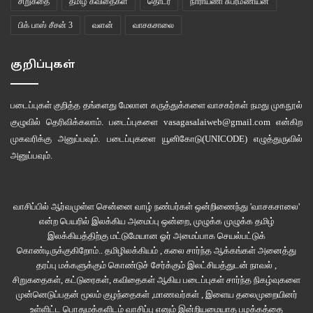
சிறுகதை
தமிழ் கவிதைகள்
தொடர்
நாராயணி சுப்ரமணியன்
மின்னி அணையும் கைப்பேசி எண்களை
பிக் பாஸ் சீசன் 3
வளன்
வாசகசாலை
நனைக்காமல்
குறிப்புகள்
பதுங்கிச் செல்கிறது வையை
படைப்புகள் குறித்த தங்களது மேலான கருத்துக்களை வாசகர்கள் நமது
முகநூல்
குழுவில்
தெரிவிக்கலாம். படைப்புகளை
vasagasalaiweb@gmail.com
என்கிற
ஆலவாய் நரிகள் தின்ற
முகவரிக்கு அனுப்பவும். படைப்புகளை
யூனிகோடு(UNICODE)
எழுத்துருவில்
அனுப்பவும்.
அரேபியக் குதிரைகளின் எலும்புகளாய்
எதிரே கிடக்கும் மதுரைத் தெருக்கள்./
வாசிப்பில் ஆர்வமுள்ள சென்னை வாழ் நண்பர்கள் ஒன்றிணைந்து 'வாசகசாலை'
என்ற பெயரில் இலக்கிய அமைப்பு ஒன்றை, முழுக்க முழுக்க தமிழ்
மதுரை, திருவிழாவில் திளைக்கும் ஒரு மூதூர். மதுரைக்கு ‘விழாமலி மூதூர்’
இலக்கியத்திற்கு மட்டுமேயான ஓர் அமைப்பாக செயல்பட்டுக்
என்று சொல் வந்து பதினைந்து நாற்றாண்டுகள் கழிந்துவிட்டன.
கொண்டிருக்குகிறோம்.. தமிழிலக்கியம் , கலை சார்ந்த ஆக்கங்கள் அனைத்து
தரப்பு மக்களுக்கும் கொண்டுச் சேர்க்கும் இலட்சியத்துடன் நாவல் ,
சிறுகதைகள், கட்டுரைகள், கவிதைகள் ஆகிய படைப்புகள் சார்ந்த நிகழ்வுகளை
சித்திரை திருவிழாவின் இரவில் உலாவரும் சொக்கரையும் மீனாட்சியையும் பார்க்க
முன்னெடுப்பதன் மூலம் குழந்தைகள் ,மாணவர்கள் , இளைய தலைமுறையினர்
மாசிவீதிகளிலும்,
உள்ளிட்ட பொதுமக்களிடம் வாசிப்பு எனும் இன்றியமையாத பழக்கத்தை