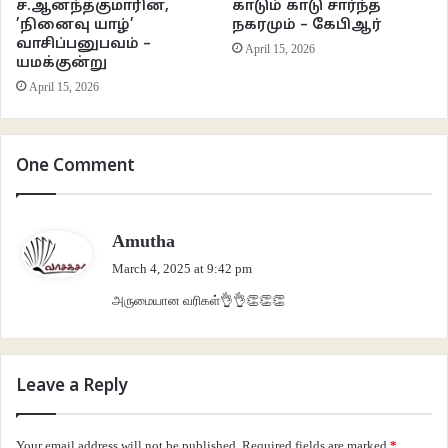
ச.ஆனந்தகுமாரின்,
காடும் காடு சார்ந்த
நிரந்தரமான ஒருவழிப்பாதையில்
’நினைவு யாழ்’
நகரமும் – கேபிஆர்
வாசிப்பனுபவம் –
April 15, 2026
யமக்குன்று
படர்ந்து வருகிற
April 15, 2026
ரசாயனப் பொடியின் படலத்தை விலக்கியவாறு
One Comment
கம்மி விலைக் கார்ப்பெட்டை வாயிலிருந்து
விரித்துக்கொண்டு வருகிறான்
s
Amutha
a
March 4, 2025 at 9:42 pm
அயல் மாநில இளைஞன்
y
அருமையான வரிகள்👌👌👏👏👏
s
நடந்து வருகிறது‌ அதன்மீது
:
வெண்கலக் கடைத் தெரு./
Leave a Reply
சங்க‌ இலக்கியங்களிலும் காப்பியங்களிலும் சிற்றிலக்கியங்களிலும் மதுரை நகர்க்
Your email address will not be published.
Required fields are marked
*