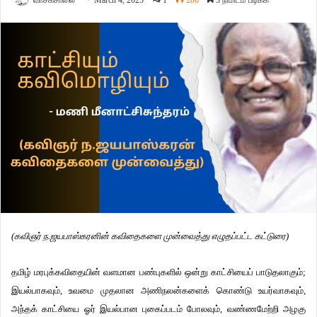
வாசகசாலை
March 4, 2025
1
286
3 நிமிடம் படிக்க
(கவிஞர் ந.ஜயபாஸ்கரனின் கவிதைகளை முன்வைத்து எழுதப்பட்ட கட்டுரை)
தமிழ் மரபுக்கவிதையின் வளமான பண்புகளில் ஒன்று காட்சியைப் பாடுதலாகும்;
இயல்பாகவும், உவமை முதலான அணிநலன்களைக் கொண்டு உயர்வாகவும்,
அந்தக் காட்சியை ஓர் இயல்பான புகைப்படம் போலவும், வண்ணமேற்றி அழகு