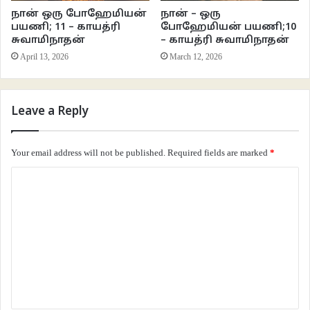
நான் ஒரு போஹேமியன்
நான் – ஒரு
எல்லாருக்கும் கடற்கன்னிகள் மீது ஒரு ஆச்சரியம் இருந்தபடியே இருக்கிறது. அது
பயணி; 11 – காயத்ரி
போஹேமியன் பயணி;10
எப்படி நடந்தது?!
சுவாமிநாதன்
– காயத்ரி சுவாமிநாதன்
April 13, 2026
March 12, 2026
இதைப் புரிந்துகொள்ளவேண்டுமானால் நாம் பண்டைய கிரேக்கத்துக்குப்
பயணிக்கவேண்டும். மனிதத் தலையும் பறவையின் உடலும் கொண்ட சைரன் என்ற
உயிரி இருப்பதாக கிரேக்கர்கள் நம்பினார்கள்.
Leave a Reply
Your email address will not be published.
Required fields are marked
*
C
o
m
m
e
n
t