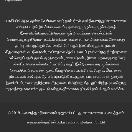
இது ஒரு பக்கம் இருக்க, “அழகா இருந்திச்சு, பாடிச்சு, ஆனா நான்
மதிக்கலையே. பாட்ட கேட்டு மயங்குனா கொன்னுடும்ல” என்றும் சில மாலுமிகள்
கதை சொன்னார்கள். இந்தக் கடற்கன்னிகளின் பாடலைக் கேட்டு
வாசிப்பில் ஆர்வமுள்ள சென்னை வாழ் நண்பர்கள் ஒன்றிணைந்து 'வாசகசாலை'
என்ற பெயரில் இலக்கிய அமைப்பு ஒன்றை, முழுக்க முழுக்க தமிழ்
மயங்கிவிடக்கூடாது என்பதற்காகவே கடற்பயணிகள் காதில் மெழுகு வைத்து
இலக்கியத்திற்கு மட்டுமேயான ஓர் அமைப்பாக செயல்பட்டுக்
அடைத்துக் கொண்டார்கள்!
கொண்டிருக்குகிறோம்.. தமிழிலக்கியம் , கலை சார்ந்த ஆக்கங்கள் அனைத்து
தரப்பு மக்களுக்கும் கொண்டுச் சேர்க்கும் இலட்சியத்துடன் நாவல் ,
சிறுகதைகள், கட்டுரைகள், கவிதைகள் ஆகிய படைப்புகள் சார்ந்த நிகழ்வுகளை
முன்னெடுப்பதன் மூலம் குழந்தைகள் ,மாணவர்கள் , இளைய தலைமுறையினர்
உள்ளிட்ட பொதுமக்களிடம் வாசிப்பு எனும் இன்றியமையாத பழக்கத்தை
நிலைப்பெற செய்வதன் மூலம் இயலுமென நம்புகிறோம். மேலும், இவர்களை
நிகழ்வுகள் பங்கேற்க ஆர்வம் ஏற்படுத்தி கலந்துரையாட வைப்பதன் மூலமும்
இலக்கியம், கலை குறித்தான சிந்தனையும் அறிவுத் தேடலும் சிறந்த நல்லதொரு
சமூகத்தை உருவாக்க முடியுமென்றும் தீர்க்கமாக நம்புகிறோம்.
மேலும் வாசிக்க...
© 2019 அனைத்து உரிமைகளும் ஒதுக்கப்பட்டது.
வாசகசாலை
. வலைத்தளம்
வடிவமைத்தவர்கள்
Arka Techknowledges Pvt Ltd