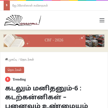
ஜே.பிரோஸ்கான் கவிதைகள்
M
முகப்பு
/
தொடர்கள்
தொடர்கள்
Trending
கடலும் மனிதனும்-6 :
கடற்கன்னிகள் –
புனைவும் உண்மையும்