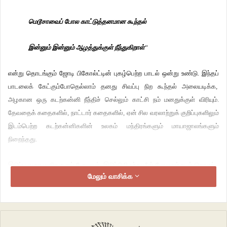
மெடூசாவைப்
போல
காட்டுத்தனமான
கூந்தல்
இன்னும்
இன்னும்
ஆழத்துக்குள்
நீந்துகிறாள்
“
என்று தொடங்கும் ஜோடி பிகோல்ட்டின் புகழ்பெற்ற பாடல் ஒன்று உண்டு. இந்தப்
பாடலைக் கேட்கும்போதெல்லாம் தனது சிவப்பு நிற கூந்தல் அலையடிக்க,
அழகான ஒரு கடற்கன்னி நீந்திச் செல்லும் காட்சி நம் மனதுக்குள் விரியும்.
தேவதைக் கதைகளில், நாட்டார் கதைகளில், ஏன் சில வரலாற்றுக் குறிப்புகளிலும்
இடம்பெற்ற கடற்கன்னிகளின் உலகம் மந்திரங்களும் மாயாஜாலங்களும்
நிறைந்தது.
இடுப்பு வரை மனிதனைப் போலவும், இடுப்பிலிருந்து மீன் போலவும் உடல் கொண்ட
மேலும் வாசிக்க
இந்த விந்தையான புனைவு உயிரிகளை Merfolk (கடற்குடிகள்) என்று
குறிப்பிடுகிறார்கள். ஆண்கள் Mermen எனவும், பெண்கள் Mermaids
(கடற்கன்னிகள்) எனவும் அழைக்கப்படுகிறார்கள். ஒரு சில மெர்மென்
கதைகளும் உண்டு என்றாலும், கடற்கன்னிகள் பற்றிய கதைகளே அதிகம்.