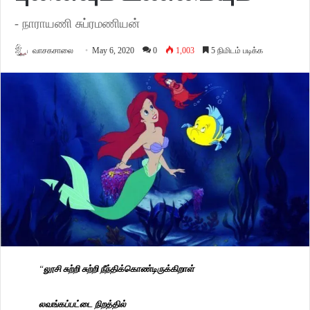
- நாராயணி சுப்ரமணியன்
வாசகசாலை
May 6, 2020
0
1,003
5 நிமிடம் படிக்க
“
லூசி
சுற்றி
சுற்றி
நீந்திக்கொண்டிருக்கிறாள்
லவங்கப்பட்டை
நிறத்தில்