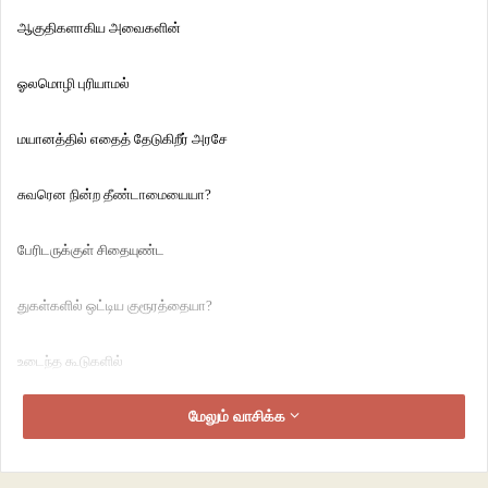
ஆகுதிகளாகிய அவைகளின்
ஓலமொழி புரியாமல்
மயானத்தில் எதைத் தேடுகிறீர் அரசே
சுவரென நின்ற தீண்டாமையையா?
பேரிடருக்குள் சிதையுண்ட
துகள்களில் ஒட்டிய குரூரத்தையா?
உடைந்த கூடுகளில்
நசுங்கிக் கிடக்கும் மனிதம்
மேலும் வாசிக்க
வெறித்த விழிகளில்