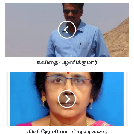
தானமென வழங்கப்பட்ட
விழிகள் அறியாது
சாதிகளின் உருவமும் வண்ணமும்
சக்கரத்தில் சிக்கிய எறும்பின் வலி.
கவிதை- பழனிக்குமார்
கவிதை- விஜயபாரதி
விஜயபாரதி
கிளி ஜோசியம் - சிறுவர் கதை