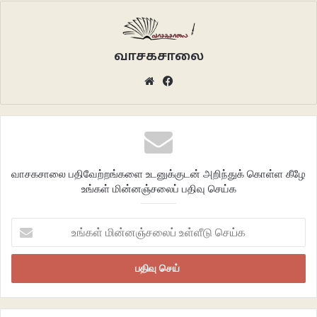
தேங்கிய கனவுகள்
வாசகசாலை
ஒருபோதும் அகப்படாது
Website
Facebook
நழுவிச் செல்லும் மீனென ஊடுருவும்
உன் வருகையை உறுதி செய்தன
லத்திகளில் உறையாமல் சொட்டிக்கொண்டிருக்கும்
வாசகசாலை பதிவேற்றங்களை உடனுக்குடன் அறிந்துக் கொள்ள கீழே
உங்கள் மின்னஞ்சலைப் பதிவு செய்க
குருதித் துளிகள்
உங்கள்
மின்னஞ்சலைப்
சைரன் ஒளிர குளிரூட்டப்பட்ட
உள்ளீடு
செய்க
வாகனத்தில் பவனிவரும்
பதட்டமற்ற விழிகள் அறியாது