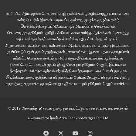
வாசிப்பில் ஆர்வமுள்ள சென்னை வாழ் நண்பர்கள் ஒன்றிணைந்து 'வாசகசாலை'
என்ற பெயரில் இலக்கிய அமைப்பு ஒன்றை, முழுக்க முழுக்க தமிழ்
இலக்கியத்திற்கு மட்டுமேயான ஓர் அமைப்பாக செயல்பட்டுக்
கொண்டிருக்குகிறோம்.. தமிழிலக்கியம் , கலை சார்ந்த ஆக்கங்கள் அனைத்து
தரப்பு மக்களுக்கும் கொண்டுச் சேர்க்கும் இலட்சியத்துடன் நாவல் ,
சிறுகதைகள், கட்டுரைகள், கவிதைகள் ஆகிய படைப்புகள் சார்ந்த நிகழ்வுகளை
முன்னெடுப்பதன் மூலம் குழந்தைகள் ,மாணவர்கள் , இளைய தலைமுறையினர்
உள்ளிட்ட பொதுமக்களிடம் வாசிப்பு எனும் இன்றியமையாத பழக்கத்தை
நிலைப்பெற செய்வதன் மூலம் இயலுமென நம்புகிறோம். மேலும், இவர்களை
நிகழ்வுகள் பங்கேற்க ஆர்வம் ஏற்படுத்தி கலந்துரையாட வைப்பதன் மூலமும்
இலக்கியம், கலை குறித்தான சிந்தனையும் அறிவுத் தேடலும் சிறந்த நல்லதொரு
சமூகத்தை உருவாக்க முடியுமென்றும் தீர்க்கமாக நம்புகிறோம்.
மேலும் வாசிக்க...
© 2019 அனைத்து உரிமைகளும் ஒதுக்கப்பட்டது.
வாசகசாலை
. வலைத்தளம்
வடிவமைத்தவர்கள்
Arka Techknowledges Pvt Ltd
Facebook
X
YouTube
Instagram