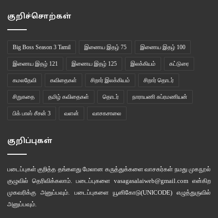
குறிச்சொற்கள்
Big Boss Season 3 Tamil
இணைய இதழ் 75
இணைய இதழ் 100
இணைய இதழ் 121
இணைய இதழ் 125
இலக்கியம்
கட்டுரை
கமலதேவி
கவிதைகள்
சிறார் இலக்கியம்
சிறார் தொடர்
சிறுகதை
தமிழ் கவிதைகள்
தொடர்
நாராயணி சுப்ரமணியன்
பிக் பாஸ் சீசன் 3
வளன்
வாசகசாலை
குறிப்புகள்
படைப்புகள் குறித்த தங்களது மேலான கருத்துக்களை வாசகர்கள் நமது
முகநூல்
குழுவில்
தெரிவிக்கலாம். படைப்புகளை
vasagasalaiweb@gmail.com
என்கிற
முகவரிக்கு அனுப்பவும். படைப்புகளை
யூனிகோடு(UNICODE)
எழுத்துருவில்
அனுப்பவும்.