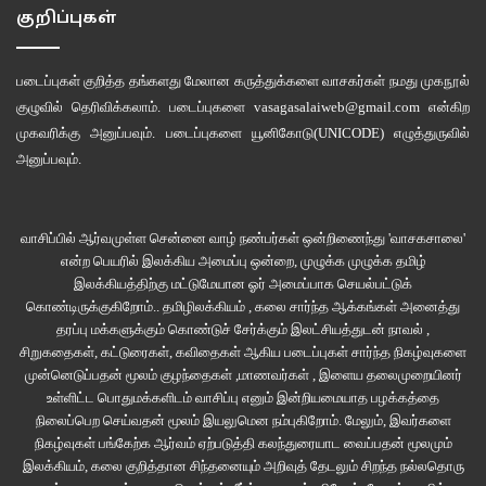
விசும்பும் துவண்ட மூதாயின்
குறிப்புகள்
தொய்வுற்ற தனமாகிய எம் பூம்புனல்
.
படைப்புகள் குறித்த தங்களது மேலான கருத்துக்களை வாசகர்கள் நமது
முகநூல்
குழுவில்
தெரிவிக்கலாம். படைப்புகளை
vasagasalaiweb@gmail.com
என்கிற
முகவரிக்கு அனுப்பவும். படைப்புகளை
யூனிகோடு(UNICODE)
எழுத்துருவில்
அனுப்பவும்.
ஸ்ரீதர்பாரதி
வாசிப்பில் ஆர்வமுள்ள சென்னை வாழ் நண்பர்கள் ஒன்றிணைந்து 'வாசகசாலை'
என்ற பெயரில் இலக்கிய அமைப்பு ஒன்றை, முழுக்க முழுக்க தமிழ்
இலக்கியத்திற்கு மட்டுமேயான ஓர் அமைப்பாக செயல்பட்டுக்
கொண்டிருக்குகிறோம்.. தமிழிலக்கியம் , கலை சார்ந்த ஆக்கங்கள் அனைத்து
தரப்பு மக்களுக்கும் கொண்டுச் சேர்க்கும் இலட்சியத்துடன் நாவல் ,
சிறுகதைகள், கட்டுரைகள், கவிதைகள் ஆகிய படைப்புகள் சார்ந்த நிகழ்வுகளை
முன்னெடுப்பதன் மூலம் குழந்தைகள் ,மாணவர்கள் , இளைய தலைமுறையினர்
உள்ளிட்ட பொதுமக்களிடம் வாசிப்பு எனும் இன்றியமையாத பழக்கத்தை
நிலைப்பெற செய்வதன் மூலம் இயலுமென நம்புகிறோம். மேலும், இவர்களை
நிகழ்வுகள் பங்கேற்க ஆர்வம் ஏற்படுத்தி கலந்துரையாட வைப்பதன் மூலமும்
இலக்கியம், கலை குறித்தான சிந்தனையும் அறிவுத் தேடலும் சிறந்த நல்லதொரு