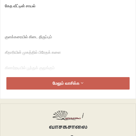
கேத வீட்டின் சாயல்
குளக்கரையில் கிடை திருப்பும்
கீதாரியின் முகத்தில் பிரேதக் களை
கிணற்றடியில் பூத்துக் குலுங்கும்
புளியங்கிளைகளில் அமர்ந்து பறக்கும்
மேலும் வாசிக்க
கொண்டலாத்திகளின் பாடல்களில்
இனம் புரியா சோகம்
வாசகசாலை