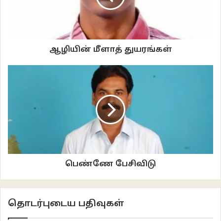
மாந்தோப்பின் நடுவே வீற்றிருக்கும்
ஆழியின் மீளாத் துயரங்கள்
ஆங்கார அய்யனின் பார்வையில்
ஆற்றொணாத் துயரம்
நடு கற்களை வெறித்திருக்கும்
பூரணி பொற்கலை அம்மைகளின் விழிகளில்
பெண்ணே பேசிவிடு
திரள்கின்றன ஐப்பசி மேகங்கள்
.
தொடர்புடைய பதிவுகள்