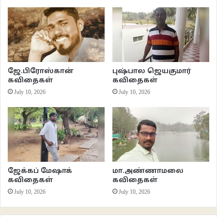
**************************
பூம்புனல் காதை
ஜே.பிரோஸ்கான்
புஷ்பால ஜெயகுமார்
வசந்தத்தின் ரம்யத்தை காற்றோடு
கவிதைகள்
கவிதைகள்
July 10, 2026
July 10, 2026
மிழற்றித் திரியும் ஆலமர் கிளிகள்
வேட்டை விழிகள் குவித்து
தக்கைச் சிறுவனென தவமியற்றும்
ஜேக்கப் மேஷாக்
மா.அண்ணாமலை
குத்தீட்டி அலகுற்ற
கவிதைகள்
கவிதைகள்
July 10, 2026
July 10, 2026
செங்கால் நாரைகள்