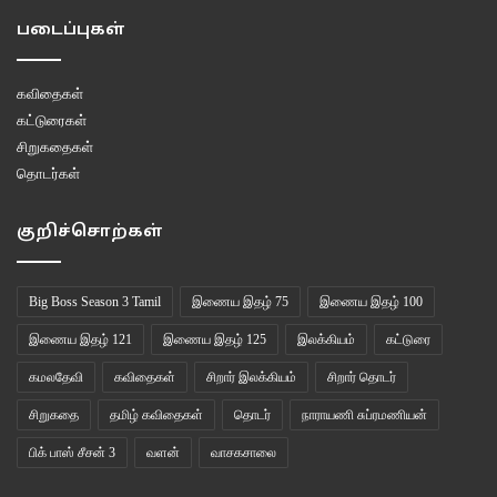
படைப்புகள்
அக்கரையேறும் பரிசல்களால்
கவிதைகள்
அருகென வேரூன்றும்
கட்டுரைகள்
சிறுகதைகள்
நனி நாகரிகம்
தொடர்கள்
குறிச்சொற்கள்
நீத்தார் கடன் முடித்து
Big Boss Season 3 Tamil
இணைய இதழ் 75
இணைய இதழ் 100
நெடுவழி கடக்கையில்
இணைய இதழ் 121
இணைய இதழ் 125
இலக்கியம்
கட்டுரை
கமலதேவி
கவிதைகள்
சிறார் இலக்கியம்
சிறார் தொடர்
நிறை சூலியென நினைவில்
சிறுகதை
தமிழ் கவிதைகள்
தொடர்
நாராயணி சுப்ரமணியன்
தோன்றி நெஞ்சுடைந்து
பிக் பாஸ் சீசன் 3
வளன்
வாசகசாலை