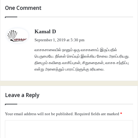
மூதூர் கிழத்தி செவியணிந்த
One Comment
அபூர்வ ஆபரணத்தை
s
Kamal D
கரைதனில் கண்டெடுப்பர்
a
September 1, 2019 at 5:30 pm
y
வாசகசாலையில் நானும் ஒரு வாசகனாய் இருப்பதில்
பச்சைக் குதிரையாடும் பரிமேலழகர்
s
பெருமையே. நீங்கள் செய்யும் இலக்கிய சேவை அளப்பரியது.
:
தினமும் கவிதை வாசிப்புகள், சிறுகதைகள், வாசக சந்திப்பு
என்று அனைத்தும் பாராட்டுளுக்கு உரியவை.
பூசகன் சேந்தி வரும் கலசங்களில்
Leave a Reply
உச்சி குளிர்ந்து ஆங்காரம் தணிவாள்
தீப்பாய்ந்த அம்பிகை
Your email address will not be published.
Required fields are marked
*
C
மீசைச்சாமியின் செந்நாக்கு
o