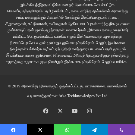
இலக்கியத்திற்கு மட்டுமேயான ஓர் அமைப்பாக செயல்பட்டுக்
கொண்டிருக்குகிறோம்.. தமிழிலக்கியம் , கலை சார்ந்த ஆக்கங்கள் அனைத்து
தரப்பு மக்களுக்கும் கொண்டுச் சேர்க்கும் இலட்சியத்துடன் நாவல் ,
சிறுகதைகள், கட்டுரைகள், கவிதைகள் ஆகிய படைப்புகள் சார்ந்த நிகழ்வுகளை
முன்னெடுப்பதன் மூலம் குழந்தைகள் ,மாணவர்கள் , இளைய தலைமுறையினர்
உள்ளிட்ட பொதுமக்களிடம் வாசிப்பு எனும் இன்றியமையாத பழக்கத்தை
நிலைப்பெற செய்வதன் மூலம் இயலுமென நம்புகிறோம். மேலும், இவர்களை
நிகழ்வுகள் பங்கேற்க ஆர்வம் ஏற்படுத்தி கலந்துரையாட வைப்பதன் மூலமும்
இலக்கியம், கலை குறித்தான சிந்தனையும் அறிவுத் தேடலும் சிறந்த நல்லதொரு
சமூகத்தை உருவாக்க முடியுமென்றும் தீர்க்கமாக நம்புகிறோம்.
மேலும் வாசிக்க...
© 2019 அனைத்து உரிமைகளும் ஒதுக்கப்பட்டது.
வாசகசாலை
. வலைத்தளம்
வடிவமைத்தவர்கள்
Arka Techknowledges Pvt Ltd
Facebook
X
YouTube
Instagram