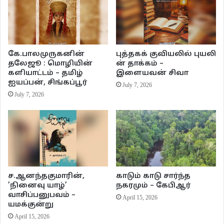
முடியுமா? நிச்சயம் முடியும். கோலியின் தன்னம்பிக்கையும் கிரிக்கெட் மேல்
கொண்ட காதலும் அதை நிச்சயம் சாத்தியப்படுத்தும். ஆனால் தற்போது கேள்வி
அதுவல்ல… பழைய கோலியை நம்மால் பார்க்க முடியுமா என்றால் அது முடியாது
தான். தசாவதாரம் படத்தில் குரல் வேண்டுமா குடும்பம் வேண்டுமா என்ற
கே.பாலமுருகனின்
புத்தகக் குவியலில் புயலி
கேள்விக்கு கமல்ஹாசன் குடும்பத்தைத் தான் கை காட்டுவார். அதே போல் தான்
தலேஜூ : மொழியின்
ன் தாக்கம் –
களியாட்டம் – தமிழ்
இளையவன் சிவா
கோலியும்… நான், என் மனைவி, மகள், ஒரு நிம்மதியான வாழ்க்கை என
ஐயப்பன், சிங்கப்பூர்
July 7, 2026
முதல்வன் பட புகழேந்தி போல ஒரு வாழ்க்கைக்குள் சென்று விட்டார். கர்ணன்
July 7, 2026
கவச குண்டலங்களை தானம் செய்தது போல தனது கிரிக்கெட்டின் முக்கிய
அங்கமான ஆக்ரோஷத்தை விட்டுக்கொடுத்து விட்டார் கோலி.
ச.ஆனந்தகுமாரின்,
காடும் காடு சார்ந்த
’நினைவு யாழ்’
நகரமும் – கேபிஆர்
வாசிப்பனுபவம் –
April 15, 2026
யமக்குன்று
April 15, 2026