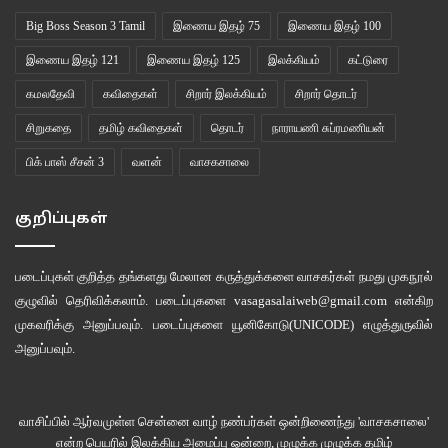
Big Boss Season 3 Tamil
இணைய இதழ் 75
இணைய இதழ் 100
இணைய இதழ் 121
இணைய இதழ் 125
இலக்கியம்
கட்டுரை
கமலதேவி
கவிதைகள்
சிறார் இலக்கியம்
சிறார் தொடர்
சிறுகதை
தமிழ் கவிதைகள்
தொடர்
நாராயணி சுப்ரமணியன்
பிக் பாஸ் சீசன் 3
வளன்
வாசகசாலை
குறிப்புகள்
படைப்புகள் குறித்த தங்களது மேலான கருத்துக்களை வாசகர்கள் நமது
முகநூல்
குழுவில்
தெரிவிக்கலாம். படைப்புகளை
vasagasalaiweb@gmail.com
என்கிற
முகவரிக்கு அனுப்பவும். படைப்புகளை
யூனிகோடு(UNICODE)
எழுத்துருவில்
அனுப்பவும்.
வாசிப்பில் ஆர்வமுள்ள சென்னை வாழ் நண்பர்கள் ஒன்றிணைந்து 'வாசகசாலை'
என்ற பெயரில் இலக்கிய அமைப்பு ஒன்றை, முழுக்க முழுக்க தமிழ்