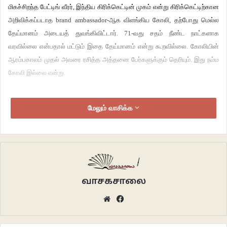
மிகச்சிறந்த பேட்டிங் வீரர், இந்திய கிரிக்கெட்டின் முகம் என்று கிரிக்கெட்டிற்கான
அறிவிக்கப்படாத brand ambassador-ஆக விளங்கிய கோலி, தற்போது மெல்ல
தேய்மானம் அடையத் துவங்கிவிட்டார். 71-வது சதம் நீண்ட நாட்களாக
வரவில்லை என்பதால் மட்டும் இதை தேய்மானம் என்று கூறவில்லை. கோலியின்
ஆரம்பகாலம் முதல் அவரை ரசித்த அத்தனை பேர்களுக்கும் தெரியும். இது நம்ம
கோலி இல்லை என்று.
கொஞ்சம் உங்கள் நினைவலைகளை பின்னோக்கி ஓட விடுங்கள். யாராலும்
மேலும் வாசிக்க
வீழ்த்த முடியாத சர்வாதிகாரியாக வலம் வந்த கோலியை கண்முன் கொண்டு
வாருங்கள். இத்தனைக்கும் அணியில் நிரந்தரமான பிறகோ அல்லது கேப்டன்
ஆன பிறகோ கோலிக்கு ஆக்ரோஷ குணம் வரவில்லை. அவர் முதல் டெஸ்ட்
போட்டியிலேயே பந்து வீச்சாளரின் வார்த்தை ஜாலங்களுக்கு அஞ்சாமல் flying
kiss கொடுத்து பந்து வீச்சாளரை வெறுப்பேற்றினார். முதல் ஆஸ்திரேலிய
தொடரிலேயே தன்னை விமர்சித்த ரசிகர்களை நோக்கி தனது நடு விரலை
வாசகசாலை
உயர்த்திக் காட்டியவர். 2014 இங்கிலாந்து டெஸ்ட் தொடரில் மோசமாக
Website
Facebook
விமர்சிக்கப்பட்டபோதும் சரி, 2015ல் அவரது இந்நாள் மனைவி குறித்து
மோசமான கேள்விகள் எழுப்பப்பட்ட போதும் சரி… விராட் கோலியிடம் இருந்த