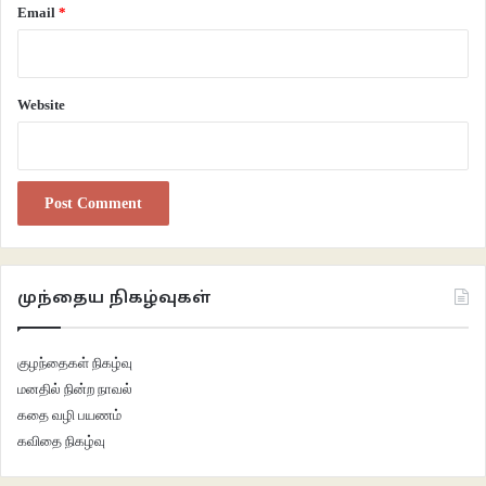
வந்தால் மகிழ்வோம். இல்லை என்றால் போகட்டும். 70 சதங்கள் தராத
Email
*
மகிழ்ச்சியை 71வது புதியதாக தரப்போகிறதா என்ன? கோலியின் இந்த
மாற்றத்தை முடிந்த வரை ரசிப்போம். அவரைக் களத்தில் காணும் நாள் வரை
ரசித்துக் கொள்வோம். சச்சின் போன்றோ டிராவிட் போன்றோ நிச்சயம் கோலி
Website
ஓய்வு பெற்ற பின்பும் பிசிசிஐ உடன் இணக்கமாக இருக்கப்போவதில்லை.
தன்னுடைய தற்கால குருநாதர் தோனி போல விவசாயியாக மாறினாலும்
ஆச்சரியம் இல்லை. இந்த மாற்றம் எல்லாம் அனுஷ்கா உடனான திருமணத்திற்கு
பின்பு தான் கோலிக்கு நடந்துள்ளது. சமீபத்தில் முகநூலில் ஒரு கேள்வி trend
ஆனதே.. “ஒரு காதல் என்ன செய்யும் என்று? “. அதற்கு கோலியின் இந்த மாற்றம்
தான் பதில்.
முந்தைய நிகழ்வுகள்
****
குழந்தைகள் நிகழ்வு
இணைய இதழ் 45
கட்டுரை
கோஹ்லி 2.0
மனதில் நின்ற நாவல்
கதை வழி பயணம்
வாசகசாலை
வில்சன்
கவிதை நிகழ்வு