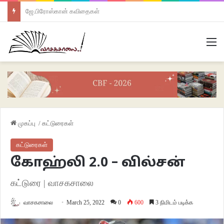
ஜே.பிரோஸ்கான் கவிதைகள்
M
முகப்பு
/
கட்டுரைகள்
கட்டுரைகள்
கோஹ்லி 2.0 – வில்சன்
கட்டுரை | வாசகசாலை
வாசகசாலை
March 25, 2022
0
600
3 நிமிடம் படிக்க