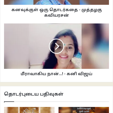
ஆனால் இவை எல்லாம் 2021 முதல் ஆட்டம் காண ஆரம்பித்தது. முதலில் அவரது
கனவுக்குள் ஒரு தொடர்கதை - முத்தழகு
பேட்டிங். இரண்டு ஆண்டுகளாக சர்வதேச கிரிக்கெட்டில் சதங்கள் வரவில்லை.
கவியரசன்
டெஸ்ட் கிரிக்கெட்டில் மிக மோசமான முறையில் தொடர்ந்து அவுட் ஆகிக்
கொண்டிருக்கிறார். எல்லாவற்றுக்கும் ஆரம்பமாக 2021 உலக டெஸ்ட்
சாம்பியன்ஷிப் இறுதிப் போட்டியில் ஏற்பட்ட தோல்வி வந்தது.
இறுதிப்போட்டிக்கு வீரர்கள் தேர்வு சரியாக இல்லை என்றும் அந்தப் போட்டி
முடிந்ததும் கோலி வர வர அணுக முடியாத கேப்டனாக மாறிவிட்டார் என சில
வீரர்கள் குற்றஞ்சாட்டியதாகவும் ஒரு தகவல் கசிந்தது. இதற்கு பிசிசிஐ மறுப்பு
தெரிவித்தாலும் அதன் பின்பு நடந்த சம்பவங்கள் எல்லாம் இதைச் சுற்றித்தான்
சுழன்றன. பெரிய கோப்பை எதுவும் வெல்லாததை காரணமாக வைத்து தான் டி20
மீராவாகிய நான்...! - கனி விஜய்
கேப்டன் பதவியில் இருந்து விராட் விலகும் நிலை வந்தது. தானே விலகுவது
போன்று விராட் கூறினாலும் அதன் பின்பு, ஒரு-நாள் கேப்டன் பதவியும்
பறிக்கப்பட்டது. அடுத்து அவரே டெஸ்ட் கேப்டன் பொறுப்பிலிருந்தும் தன்னை
தொடர்புடைய பதிவுகள்
விடுவித்துக்கொண்டார். கங்குலியுடன் சில முட்டல் மோதல்கள் வேறு.
சரி இப்போது விஷயத்துக்கு வருவோம். கோலி தனது பழைய ஃபார்முக்கு வர