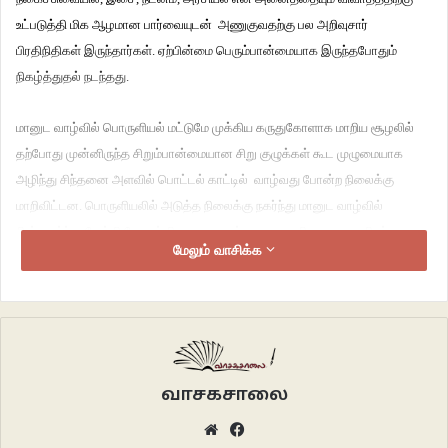
உட்படுத்தி மிக ஆழமான பார்வையுடன் அணுகுவதற்கு பல அறிவுசார்
பிரதிநிதிகள் இருந்தார்கள். ஏற்பின்மை பெரும்பான்மையாக இருந்தபோதும்
நிகழ்த்துதல் நடந்தது.
மானுட வாழ்வில் பொருளியல் மட்டுமே முக்கிய கருதுகோளாக மாறிய சூழலில்
தற்போது முன்னிருந்த சிறும்பான்மையான சிறு குழுக்கள் கூட முழுமையாக
அழிந்து சிந்தனை அளவில் பொட்டல் காட்டில் வாழ்வது போன்ற நிலைக்கு
மாறிவிட்டன. பொருளியலில் அடுத்த நிலைக்கு நகர்ந்து மானுட வாழ்வில்
பின்னகர்ந்து தேங்கி போகும் நிலையைதான் காணமுடிகிறது. சாமானியர்
மேலும் வாசிக்க
ஒருவரின் இருப்பில் கடந்த இருபத்தைந்து ஆண்டுகளை ஒப்புமைப் படுத்தி
பார்த்தாலே நிலைமையை அறியலாம். எத்தனை வளர்ச்சி, மாற்றங்கள்,
சிந்தனைகள் என மாறியபோதும் அந்த மனிதர் இன்றும் அதே இடத்தில் நின்று
லுங்கியை மெதுமெதுவாக மெல்ல மேலிழுத்து கட்டுகிறார்.
நாஞ்சில் தமிழகத்தின் பிற நிலங்களிலிருந்து முற்றிலும் மாறுபட்டது. கேரளத்தின்
வாசகசாலை
நிலசாயலையும் தமிழின் தொன்மையையும் உள்ளடக்கியது. ஒரு புறம் பிரமாண்ட
Website
Facebook
மலையும் தென்னக எல்லையில் கடலும், இடையில் மலை சார்ந்து கானகமும்,