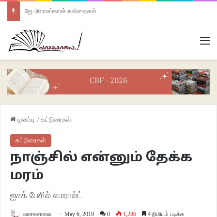
ஜே.பிரோஸ்கான் கவிதைகள்
M
முகப்பு
/
கட்டுரைகள்
கட்டுரைகள்
நாஞ்சில் என்னும் தேக்க
மரம்
ஐசக் பேசில் எமரால்ட்
வாசகசாலை
May 6, 2019
0
1,286
4 நிமிடம் படிக்க