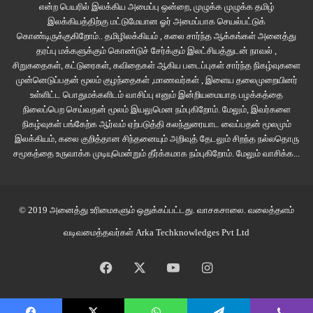
என்ற பெயரில் இலக்கிய அமைப்பு ஒன்றை, முழுக்க முழுக்க தமிழ்
குமரி அல்லாத பிற மாவட்டங்களுக்கும் பொருந்தலாம் என்றே நினைக்கிறேன்.
இலக்கியத்திற்கு மட்டுமேயான ஓர் அமைப்பாக செயல்பட்டுக்
கொண்டிருக்குகிறோம்.. தமிழிலக்கியம் , கலை சார்ந்த ஆக்கங்கள் அனைத்து
தரப்பு மக்களுக்கும் கொண்டுச் சேர்க்கும் இலட்சியத்துடன் நாவல் ,
சிறுகதைகள், கட்டுரைகள், கவிதைகள் ஆகிய படைப்புகள் சார்ந்த நிகழ்வுகளை
முன்னெடுப்பதன் மூலம் குழந்தைகள் ,மாணவர்கள் , இளைய தலைமுறையினர்
உள்ளிட்ட பொதுமக்களிடம் வாசிப்பு எனும் இன்றியமையாத பழக்கத்தை
நிலைப்பெற செய்வதன் மூலம் இயலுமென நம்புகிறோம். மேலும், இவர்களை
நிகழ்வுகள் பங்கேற்க ஆர்வம் ஏற்படுத்தி கலந்துரையாட வைப்பதன் மூலமும்
இலக்கியம், கலை குறித்தான சிந்தனையும் அறிவுத் தேடலும் சிறந்த நல்லதொரு
சமூகத்தை உருவாக்க முடியுமென்றும் தீர்க்கமாக நம்புகிறோம்.
மேலும் வாசிக்க...
© 2019 அனைத்து உரிமைகளும் ஒதுக்கப்பட்டது.
வாசகசாலை
. வலைத்தளம்
வடிவமைத்தவர்கள்
Arka Techknowledges Pvt Ltd
Facebook
X
YouTube
Instagram