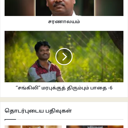
வயிற்றெரிச்சல் படுவதும். பின் வயிற்றெரிச்சல் தனக்கில்லை என தன் பாவத்தை
கழுவி ஏதேனும் மத ஆன்மீக நிலையங்களில் குடியேறி தன் இருப்பை கடவுளின்
வழி நிறுவுதல் நடக்கும். இதை ஒரு கலாச்சார சிதைவுசார் உளசிக்கல். இன்றைய
சரணாலயம்
நுகர்வுக் கலாச்சார முடிச்சில் சிக்கி தோல்வியடைந்த மனிதனை ஓன்று
மதுக்கடையில் காணலாம் அல்லது ஆன்மீக நிறுவனங்களில் காணலாம். கட்டற்ற
ஆன்மீக போதை சமீப காலங்களில் மனிதர்களின் குதுகல வாழ்வை தடுக்கிறது
என்றே படுகிறது.
கடந்த இருபத்தைந்து வருடங்களில் கலைசார் தன்மை முற்றிலுமாக
அகற்றப்பட்டதற்கு நுகர்வை நோக்கி ஓடியதன் விளைவாகவே இருக்கும். ஓடி
பொருளியல் ரீதியான மகத்துவ வாழ்விற்கு சென்றபின் அதிலிருக்கும்
நிறைகுறைகளை களைய ஆன்மிகம் என்னும் அமைப்பிற்குள் தங்களை
“சங்கிலி” மரபுக்குத் திரும்பும் பாதை -6
முழுவதுமாக ஒப்படைத்து விட்டார்கள். ஏன் அந்த ஆன்மீக குழுக்களில்
கலைத்தன்மை இல்லையா? என வினவலாம். ஆம்! இசை, தியானம் போன்ற சில
காரியங்கள் இருப்பினும் அதன் வீச்சு எந்த அளவு மனிதனிடம் சேர்கிறது என
தொடர்புடைய பதிவுகள்
கேட்டால் சொற்பமே மிஞ்சும். விஸ்தாரமான கலைகளை மதத்தின் மூலம் சுருக்கி
உள்வாங்குவது மேலும் தேக்கநிலையைத் தான் வந்தடையும் என்பதற்கு நாஞ்சில்