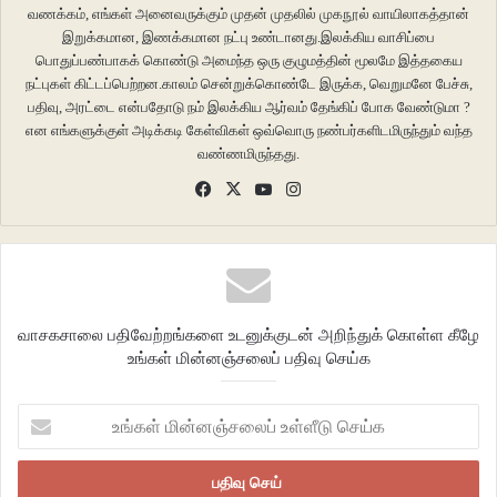
வணக்கம், எங்கள் அனைவருக்கும் முதன் முதலில் முகநூல் வாயிலாகத்தான்
இறுக்கமான, இணக்கமான நட்பு உண்டானது.இலக்கிய வாசிப்பை
பொதுப்பண்பாகக் கொண்டு அமைந்த ஒரு குழுமத்தின் மூலமே இத்தகைய
நட்புகள் கிட்டப்பெற்றன.காலம் சென்றுக்கொண்டே இருக்க, வெறுமனே பேச்சு,
பதிவு, அரட்டை என்பதோடு நம் இலக்கிய ஆர்வம் தேங்கிப் போக வேண்டுமா ?
என எங்களுக்குள் அடிக்கடி கேள்விகள் ஒவ்வொரு நண்பர்களிடமிருந்தும் வந்த
வண்ணமிருந்தது.
Facebook
X
YouTube
Instagram
வாசகசாலை பதிவேற்றங்களை உடனுக்குடன் அறிந்துக் கொள்ள கீழே
உங்கள் மின்னஞ்சலைப் பதிவு செய்க
உங்கள்
மின்னஞ்சலைப்
உள்ளீடு
செய்க