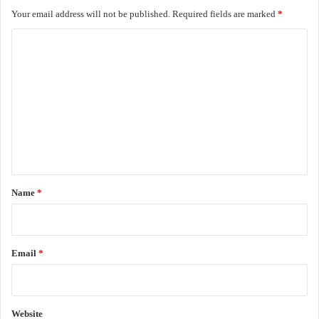
Your email address will not be published.
Required fields are marked
*
C
o
m
m
e
n
t
*
Name
*
Email
*
Website