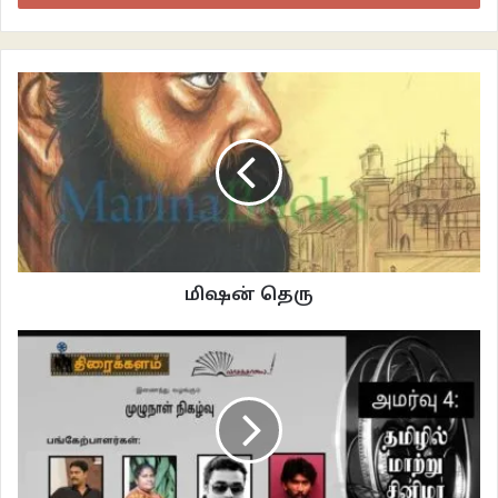
மிஷன் தெரு