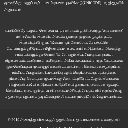
முகவரிக்கு அனுப்பவும். படைப்புகளை
யூனிகோடு(UNICODE)
எழுத்துருவில்
அனுப்பவும்.
வாசிப்பில் ஆர்வமுள்ள சென்னை வாழ் நண்பர்கள் ஒன்றிணைந்து 'வாசகசாலை'
என்ற பெயரில் இலக்கிய அமைப்பு ஒன்றை, முழுக்க முழுக்க தமிழ்
இலக்கியத்திற்கு மட்டுமேயான ஓர் அமைப்பாக செயல்பட்டுக்
கொண்டிருக்குகிறோம்.. தமிழிலக்கியம் , கலை சார்ந்த ஆக்கங்கள் அனைத்து
தரப்பு மக்களுக்கும் கொண்டுச் சேர்க்கும் இலட்சியத்துடன் நாவல் ,
சிறுகதைகள், கட்டுரைகள், கவிதைகள் ஆகிய படைப்புகள் சார்ந்த நிகழ்வுகளை
முன்னெடுப்பதன் மூலம் குழந்தைகள் ,மாணவர்கள் , இளைய தலைமுறையினர்
உள்ளிட்ட பொதுமக்களிடம் வாசிப்பு எனும் இன்றியமையாத பழக்கத்தை
நிலைப்பெற செய்வதன் மூலம் இயலுமென நம்புகிறோம். மேலும், இவர்களை
நிகழ்வுகள் பங்கேற்க ஆர்வம் ஏற்படுத்தி கலந்துரையாட வைப்பதன் மூலமும்
இலக்கியம், கலை குறித்தான சிந்தனையும் அறிவுத் தேடலும் சிறந்த நல்லதொரு
சமூகத்தை உருவாக்க முடியுமென்றும் தீர்க்கமாக நம்புகிறோம்.
மேலும் வாசிக்க...
© 2019 அனைத்து உரிமைகளும் ஒதுக்கப்பட்டது.
வாசகசாலை
. வலைத்தளம்