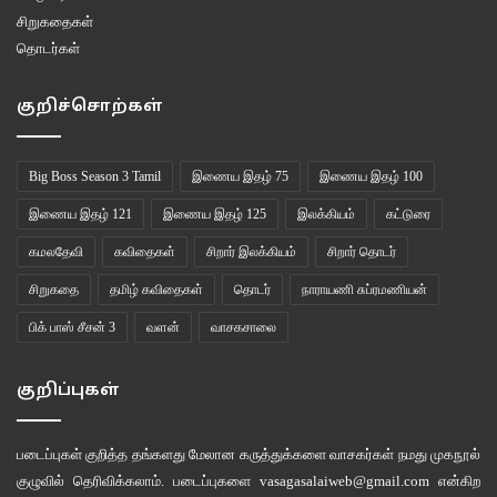
சிறுகதைகள்
தொடர்கள்
குறிச்சொற்கள்
Big Boss Season 3 Tamil
இணைய இதழ் 75
இணைய இதழ் 100
இணைய இதழ் 121
இணைய இதழ் 125
இலக்கியம்
கட்டுரை
கமலதேவி
கவிதைகள்
சிறார் இலக்கியம்
சிறார் தொடர்
சிறுகதை
தமிழ் கவிதைகள்
தொடர்
நாராயணி சுப்ரமணியன்
பிக் பாஸ் சீசன் 3
வளன்
வாசகசாலை
குறிப்புகள்
படைப்புகள் குறித்த தங்களது மேலான கருத்துக்களை வாசகர்கள் நமது
முகநூல்
குழுவில்
தெரிவிக்கலாம். படைப்புகளை
vasagasalaiweb@gmail.com
என்கிற