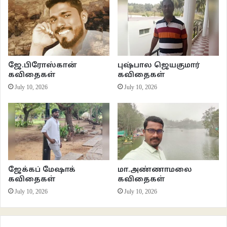
ஒரு அப்பமோ பிரார்த்தனையோ
என்னை பரிசுத்தமாக்காது
ஒவ்வொரு முறையும்
பூதத்திடம் சொல்கிறேன்
என்னைத் தின்றுவிடு என்று
ஜே.பிரோஸ்கான்
புஷ்பால ஜெயகுமார்
ஒரு காதல் எனக்குள்
கவிதைகள்
கவிதைகள்
எல்லாவற்றையும் கொண்டுவந்துவிடுகிறது
July 10, 2026
July 10, 2026
எனது தரப்பை நியாயப்படுத்த
வேண்டிய நிலையில்
நான் இருக்கிறேன்
உனது கண்ணீர்த்துளி
என் துயரங்கள் அனைத்தையும்
கரைத்துவிடும்
ஜேக்கப் மேஷாக்
மா.அண்ணாமலை
தான் படைத்த உலகில்
கவிதைகள்
கவிதைகள்
சாத்தானின் பாத்திரத்தையும்
July 10, 2026
July 10, 2026
கடவுளே ஏற்றுக் கொண்டுவிட்டார்
நிகழ்வின் சூட்சுமங்களைப் பற்றிய