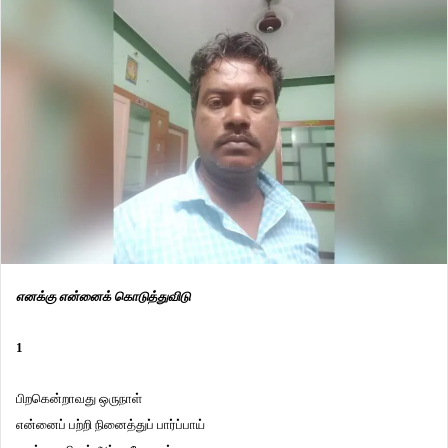
எனக்கு என்னைக் கொடுத்துவிடு
1
பிறகென்றாவது ஒருநாள்
என்னைப் பற்றி நினைத்துப் பார்ப்பாய்