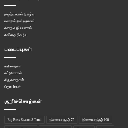
எனக்கு ஆறுதல் தேவையாய் இருக்கிறது
எனக்கானதை தேர்ந்தெடுக்கும் வாய்ப்பு
குழந்தைகள் நிகழ்வு
எனக்கு அமைந்ததே இல்லை
மனதில் நின்ற நாவல்
எனது வெற்றிகளை கொண்டாடவும்
கதை வழி பயணம்
தோல்வியின் போது சாய்ந்து கொள்ளவும்
கவிதை நிகழ்வு
எனக்கொரு தோள் வேண்டும்
என்னைத் திறந்து காட்ட
படைப்புகள்
எனக்கொரு தேவதை தேவைப்படுகிறாள்
ஆகச்சிறந்த பரிசாக என்னால் எதைக்
கவிதைகள்
கொடுக்க முடியும் அவளுக்கு
கட்டுரைகள்
எனது பயணத்தை முடிவுசெய்வதென்னவோ
சிறுகதைகள்
பாதைகள் தான்
தொடர்கள்
தேடலில் எல்லாவற்றையும்
தொலைத்துவிடுகிறேன் நான்
குறிச்சொற்கள்
எனது கனவுகளும், ஏக்கங்களும் உன் முன்பு
மண்டியிட்டு நிற்கின்றன
Big Boss Season 3 Tamil
இணைய இதழ் 75
இணைய இதழ் 100
அந்த ஒற்றை வார்த்தைக்காக…