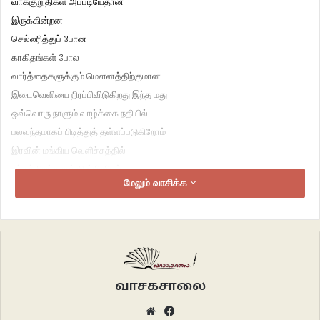
வாக்குறுதிகள் அப்படியேதான்
இருக்கின்றன
செல்லரித்துப் போன
காகிதங்கள் போல
வார்த்தைகளுக்கும் மௌனத்திற்குமான
இடைவெளியை நிரப்பிவிடுகிறது இந்த மது
ஒவ்வொரு நாளும் வாழ்க்கை நதியில்
பலவந்தமாகப் பிடித்துத் தள்ளப்படுகிறோம்
இரவின் மங்கிய வெளிச்சத்தில்
நட்சத்திரங்களும் மின்மினியும்
மேலும் வாசிக்க
ஒன்றுபோலவே தெரிகின்றன
எனது பிடிமானங்கள் வலுவற்றவை
எப்போது வேண்டுமானாலும் நழுவலாம்
சந்தேகங்கள் கூட சாட்சி சொல்கின்றன
அன்பை முறிக்கும் விதமாக
நிரந்தரமின்மை என்னைத் தாக்கும்போது
வாசகசாலை
ஆதியின் சுவடுகளை என்னுள் காண்கிறேன்
Website
Facebook
மிகுந்த குழப்பங்களுக்கு மத்தியில்தான்