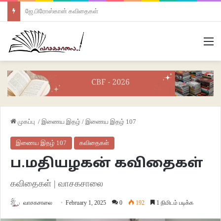
ஜே.பிரோஸ்கான் கவிதைகள்
M
முகப்பு
/
இணைய இதழ்
/
இணைய இதழ் 107
இணைய இதழ் 107
கவிதைகள்
ப.மதியழகன் கவிதைகள்
கவிதைகள் | வாசகசாலை
வாசகசாலை
February 1, 2025
0
192
1 நிமிடம் படிக்க