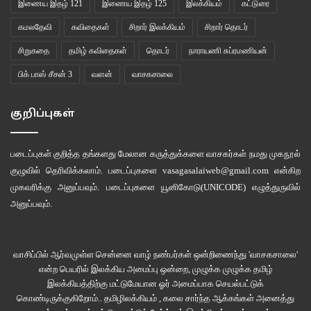
இணைய இதழ் 121
இணைய இதழ் 125
இலக்கியம்
கட்டுரை
*
கமலதேவி
கவிதைகள்
சிறார் இலக்கியம்
சிறார் தொடர்
சிறுகதை
தமிழ் கவிதைகள்
தொடர்
நாராயணி சுப்ரமணியன்
mathi2134@gmail.com
பிக் பாஸ் சீசன் 3
வளன்
வாசகசாலை
இணைய இதழ் 107
இலக்கியம்
கவிதைகள்
குறிப்புகள்
வாசகசாலை
படைப்புகள் குறித்த தங்களது மேலான கருத்துக்களை வாசகர்கள் நமது
முகநூல்
குழுவில்
தெரிவிக்கலாம். படைப்புகளை
vasagasalaiweb@gmail.com
என்கிற
முகவரிக்கு அனுப்பவும். படைப்புகளை
யூனிகோடு(UNICODE)
எழுத்துருவில்
அனுப்பவும்.
வாசிப்பில் ஆர்வமுள்ள சென்னை வாழ் நண்பர்கள் ஒன்றிணைந்து 'வாசகசாலை'
என்ற பெயரில் இலக்கிய அமைப்பு ஒன்றை, முழுக்க முழுக்க தமிழ்
இலக்கியத்திற்கு மட்டுமேயான ஓர் அமைப்பாக செயல்பட்டுக்
கொண்டிருக்குகிறோம்.. தமிழிலக்கியம் , கலை சார்ந்த ஆக்கங்கள் அனைத்து