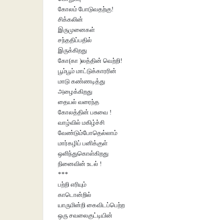
கோலம் போடுவதற்கு!
சிக்கலின்
இருமுனைகள்
சந்ததிப்பதில்
இருக்கிறது
கோ(கா )லத்தின் வெற்றி!
பூம்பூம் மாட்டுக்காரரின்
மாடு கண்ணடித்து
அழைக்கிறது
தையல் வரைந்த
கோலத்தின் பசுவை !
வாழ்வில் மகிழ்ச்சி
வேண்டும்போதெல்லாம்
மார்கழிப் பனிக்குள்
ஒளிந்துகொள்கிறது
நினைவின் உடல் !
***
பற்றி எரியும்
காடொன்றில்
யாருமின்றி கைவிடப்பெற்ற
ஒரு சவலைகுட்டியின்