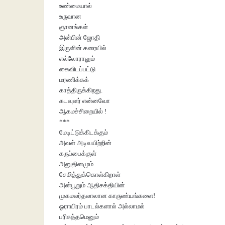
உண்மையால்
உருவான
ஞானங்கள்
அன்பின் ஜோதி
இருளின் கரையில்
எல்லோராலும்
கைவிடப்பட்டு
மரணிக்கக்
காத்திருக்கிறது.
கடவுளர் என்னவோ
ஆகமச்சிறையில் !
***
மேடிட்டுக்கிடக்கும்
அவள் அடிவயிற்றின்
கருப்பைக்குள்
அனுதினமும்
சேமித்துக்கொள்கிறாள்
அன்பூறும் ஆதிசக்தியின்
முகமலர்தலாலான காருண்யங்களை!
ஓராயிரம் பாடல்களால் அல்லாமல்
பரிசுத்தமெனும்