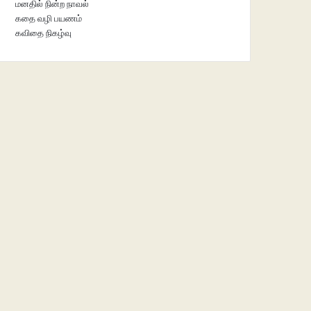
மனதில் நின்ற நாவல்
கதை வழி பயணம்
கவிதை நிகழ்வு