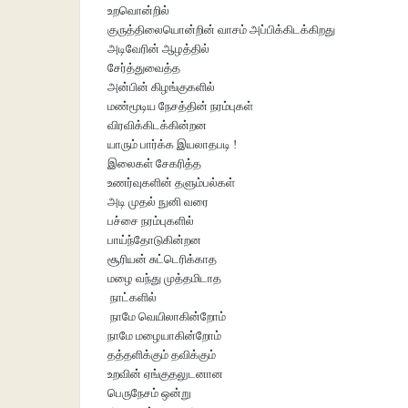
உறவொன்றில்
குருத்திலையொன்றின் வாசம் அப்பிக்கிடக்கிறது
அடிவேரின் ஆழத்தில்
சேர்த்துவைத்த
அன்பின் கிழங்குகளில்
மண்மூடிய நேசத்தின் நரம்புகள்
விரவிக்கிடக்கின்றன
யாரும் பார்க்க இயலாதபடி !
இலைகள் சேகரித்த
உணர்வுகளின் தளும்பல்கள்
அடி முதல் நுனி வரை
பச்சை நரம்புகளில்
பாய்ந்தோடுகின்றன
சூரியன் சுட்டெரிக்காத
மழை வந்து முத்தமிடாத
நாட்களில்
நாமே வெயிலாகின்றோம்
நாமே மழையாகின்றோம்
தத்தளிக்கும் தவிக்கும்
உறவின் ஏங்குதலுடனான
பெருநேசம் ஒன்று