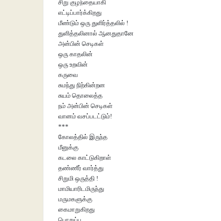
சிறு குழந்தையாகி
எட்டிப்பார்க்கிறது
மீண்டும் ஒரு துளிர்த்தலில் !
துளித்தலினால் ஆனதுதானே
அன்பின் செடிகள்
ஒரு காதலின்
ஒரு உறவின்
கருவை
சுமந்து நிற்கின்றன
சுயம் தொலைத்த
நம் அன்பின் செடிகள்
வானம் வசப்படட்டும்!
***
கோலத்தில் இருந்த
மீனுக்கு
கடலை காட்டுகிறாள்
தண்ணீர் வார்த்து
சிறுமி ஒருத்தி !
மாமியாரிடமிருந்து
மருமகளுக்கு
கைமாறுகிறது
பொறுப்பு