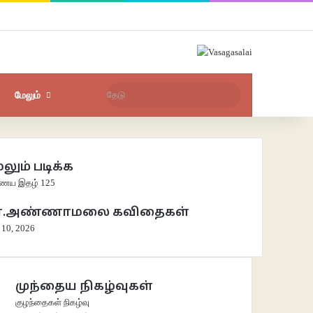
Facebook
X
YouTube
Instagram
புகுபதிகை
சீரற்ற பதிவுகள்
Sidebar
தேடு
மேலும்
லும் படிக்க
e
ய இதழ் 125
ா.அண்ணாமலை கவிதைகள்
 10, 2026
முந்தைய நிகழ்வுகள்
குழந்தைகள் நிகழ்வு