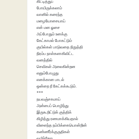
கிட்டித்துப்
போயிருக்கலாம்
வானில் கரைந்த
மழையோசையாய்
என் மன ஓசை
அப்போதும் உனக்கு
கேட்காமல் போகட்டும்
குயில்கள் பாடுவதை நிறுத்தி
நிரம்ப நாள்களாகிவிட்ட
வனத்தில்
செவிகள் அலைகின்றன
எனும்போழுது
எனக்கான பாடல்
ஒன்றை நீ கேட்கக்கூடும்.
***
நயவஞ்சகமாய்
அன்பைப் பொழிந்து
இருகூறிட்டுக் குத்திக்
கிழித்து ரணமாக்கியதால்
விளைந்த நம்பிக்கையொன்றின்
கண்ணீர்க்குருதிகள்
வழிந்தோட