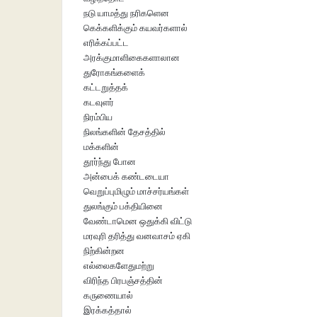
நடு யாமத்து நரிகளென
கெக்களிக்கும் கயவர்களால்
எரிக்கப்பட்ட
அரக்குமாளிகைகளாலான
துரோகங்களைக்
கட்டறுத்தக்
கடவுளர்
நிரம்பிய
நிலங்களின் தேசத்தில்
மக்களின்
தூர்ந்து போன
அன்பைக் கண்டடையா
வெறுப்புமிழும் மாச்சர்யங்கள்
துலங்கும் பக்தியினை
வேண்டாமென ஒதுக்கி விட்டு
மரவுரி தரித்து வனவாசம் ஏகி
நிற்கின்றன
எல்லைகளேதுமற்று
விரிந்த பிரபஞ்சத்தின்
கருணையால்
இரக்கத்தால்