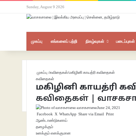
Sunday, August 9 2026
முகப்பு
எங்களைப் பற்றி
நிகழ்வுகள்
படைப்புகள்
முகப்பு
/
கவிதைகள்
/
மகிழினி காயத்ரி கவிதைகள்
கவிதைகள்
மகிழினி காயத்ரி க
கவிதைகள் | வாசக
வாசகசாலை
June 24, 2021
Facebook
X
WhatsApp
Share via Email
Print
ஆண்டாண்டுகளாய்
தழைக்கும்
உனக்கும் எனக்குமான