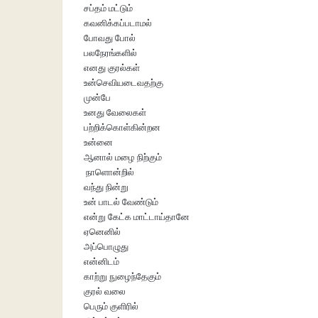
சப்தம் மட்டும்
கவனிக்கப்படாமல்
போவது போல்
பலநேரங்களில்
எனது குரல்கள்
உன்செவியடைவதற்கு
முன்பே
உனது வேலைகள்
பற்றிக்கொள்கின்றன
உன்னை
ஆனால் மழை நிற்கும்
நாளொன்றில்
வந்து நின்று
உன் பாடல் வேண்டும்
என்று கேட்க மாட்டாய்தானே
ஏனெனில்
அப்பொழுது
என்னிடம்
காற்று நுழைந்தேகும்
குரல் வலை
பெரும் குளிரில்