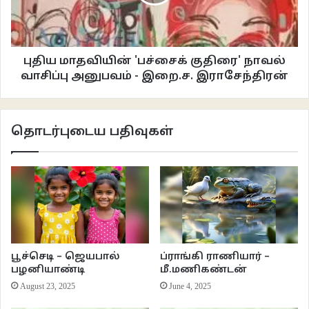
தங்கிடக் கண்டு திடுக்கிட்டது…
என்வீடு என்றது கௌதாரி
புதிய மாதவியின் 'பச்சைக் குதிரை' நாவல்
எனது என்றே முயலும்
வாசிப்பு அனுபவம் - இறை.ச. இராசேந்திரன்
எட்டிக் கழுத்தைப் பிடித்தது
இரண்டும் சண்டை இட்டன…
தொடர்புடைய பதிவுகள்
தூரத்தில் கண்மூடி மௌனமாக
துறவியார் பூனை அமர்ந்திருந்தார்
இருவரும் அவரிடம் சென்று
யாருக்கு வீடென கேட்டனர்…
நெருங்கி வாருங்கள் அருகினிலே
நகர முடியவில்லை என்னால்
பூச்செடி – ஜெயபால்
ப்ராங்கி ராணியார் –
என்றே பூனை இயம்பியது
பழனியாண்டி
மீ.மணிகண்டன்
இரண்டும் ஒப்பி நெருங்கின…
August 23, 2025
June 4, 2025