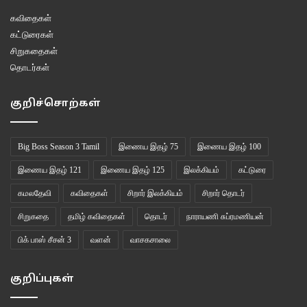
இதுவும் எனதல்ல கூறியே
கவிதைகள்
மறுத்து விட்டான் கந்தன்
கட்டுரைகள்
சிறுகதைகள்
மூன்றாவது முறை மூழ்கியே
தொடர்கள்
முற்றும் தேய்ந்த கோடரியை
முன்னால் நீட்டியது தேவதை
குறிச்சொற்கள்
மகிழ்ந்து ஏற்றான் கந்தனே!
பேராசை அற்ற குணத்தினால்
Big Boss Season 3 Tamil
இணைய இதழ் 75
இணைய இதழ் 100
பெரிதும் நெகிழ்ந்த தேவதை
இணைய இதழ் 121
இணைய இதழ் 125
இலக்கியம்
கட்டுரை
தங்க வெள்ளி கோடரியையும்
கமலதேவி
கவிதைகள்
சிறார் இலக்கியம்
சிறார் தொடர்
தந்து விட்டு மறைந்தது…!
சிறுகதை
தமிழ் கவிதைகள்
தொடர்
நாராயணி சுப்ரமணியன்
நீதி: தன்பொருள் மட்டும் கொள்வோர்க்கு,தானாய் செல்வம் சேர்ந்திடும்..
பிக் பாஸ் சீசன் 3
வளன்
வாசகசாலை
குறிப்புகள்
சிறார் கதைப்பாடல்கள்