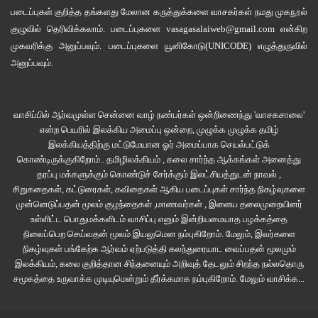
சிறார் கதைப்பாடல்கள் - நல்லாசிரியர் அனுமா
படைப்புகள் குறித்த தங்களது மேலான கருத்துக்களை வாசகர்கள் நமது
முகநூல்
குழுவில்
தெரிவிக்கலாம். படைப்புகளை
vasagasalaiweb@gmail.com
என்கிற
நல்லாசிரியர் அனுமா
முகவரிக்கு அனுப்பவும். படைப்புகளை
யூனிகோடு(UNICODE)
எழுத்துருவில்
அனுப்பவும்.
வாசிப்பில் ஆர்வமுள்ள சென்னை வாழ் நண்பர்கள் ஒன்றிணைந்து 'வாசகசாலை'
என்ற பெயரில் இலக்கிய அமைப்பு ஒன்றை, முழுக்க முழுக்க தமிழ்
இலக்கியத்திற்கு மட்டுமேயான ஓர் அமைப்பாக செயல்பட்டுக்
கொண்டிருக்குகிறோம்.. தமிழிலக்கியம் , கலை சார்ந்த ஆக்கங்கள் அனைத்து
தரப்பு மக்களுக்கும் கொண்டுச் சேர்க்கும் இலட்சியத்துடன் நாவல் ,
சிறுகதைகள், கட்டுரைகள், கவிதைகள் ஆகிய படைப்புகள் சார்ந்த நிகழ்வுகளை
முன்னெடுப்பதன் மூலம் குழந்தைகள் ,மாணவர்கள் , இளைய தலைமுறையினர்
உள்ளிட்ட பொதுமக்களிடம் வாசிப்பு எனும் இன்றியமையாத பழக்கத்தை
நிலைப்பெற செய்வதன் மூலம் இயலுமென நம்புகிறோம். மேலும், இவர்களை
நிகழ்வுகள் பங்கேற்க ஆர்வம் ஏற்படுத்தி கலந்துரையாட வைப்பதன் மூலமும்
இலக்கியம், கலை குறித்தான சிந்தனையும் அறிவுத் தேடலும் சிறந்த நல்லதொரு
சமூகத்தை உருவாக்க முடியுமென்றும் தீர்க்கமாக நம்புகிறோம்.
மேலும் வாசிக்க...