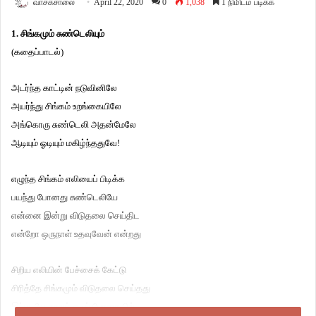
வாசகசாலை
April 22, 2020
0
1,038
1 நிமிடம் படிக்க
1. சிங்கமும் சுண்டெலியும்
(கதைப்பாடல்)
அடர்ந்த காட்டின் நடுவினிலே
அயர்ந்து சிங்கம் உறங்கையிலே
அங்கொரு சுண்டெலி அதன்மேலே
ஆடியும் ஓடியும் மகிழ்ந்ததுவே!
எழுந்த சிங்கம் எலியைப் பிடிக்க
பயந்து போனது சுண்டெலியே
என்னை இன்று விடுதலை செய்திட
என்றோ ஒருநாள் உதவுவேன் என்றது
சிறிய எலியின் பேச்சைக் கேட்டு
சிரித்தே சிங்கமும் விடுதலை செய்தது
இப்படியே காலம் ஓடிப் போகையில்